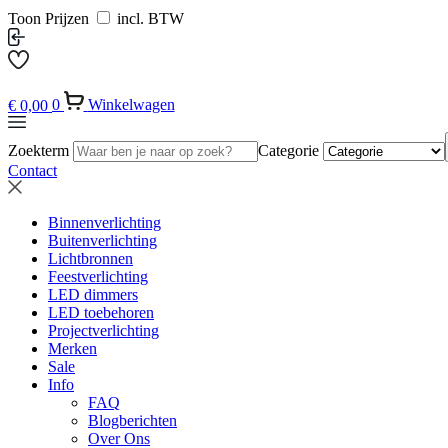
Toon Prijzen
incl. BTW
€
0,00
0
Winkelwagen
Zoekterm
Categorie
Contact
Binnenverlichting
Buitenverlichting
Lichtbronnen
Feestverlichting
LED dimmers
LED toebehoren
Projectverlichting
Merken
Sale
Info
FAQ
Blogberichten
Over Ons