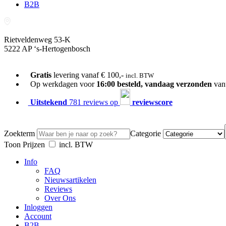
B2B
Rietveldenweg 53-K
5222 AP ‘s-Hertogenbosch
073-689 54 61
Gratis
levering vanaf € 100,-
incl. BTW
Op werkdagen voor
16:00 besteld, vandaag verzonden
van
Uitstekend
781 reviews op
reviewscore
Zoekterm
Categorie
Toon Prijzen
incl. BTW
Info
FAQ
Nieuwsartikelen
Reviews
Over Ons
Inloggen
Account
B2B