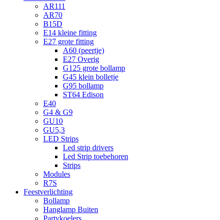
AR111
AR70
B15D
E14 kleine fitting
E27 grote fitting
A60 (peertje)
E27 Overig
G125 grote bollamp
G45 klein bolletje
G95 bollamp
ST64 Edison
E40
G4 & G9
GU10
GU5,3
LED Strips
Led strip drivers
Led Strip toebehoren
Strips
Modules
R7S
Feestverlichting
Bollamp
Hanglamp Buiten
Partykoelers