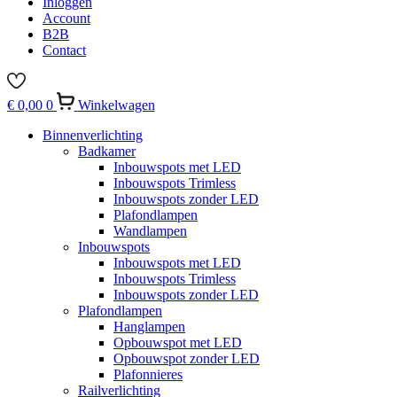
Inloggen
Account
B2B
Contact
€
0,00
0
Winkelwagen
Binnenverlichting
Badkamer
Inbouwspots met LED
Inbouwspots Trimless
Inbouwspots zonder LED
Plafondlampen
Wandlampen
Inbouwspots
Inbouwspots met LED
Inbouwspots Trimless
Inbouwspots zonder LED
Plafondlampen
Hanglampen
Opbouwspot met LED
Opbouwspot zonder LED
Plafonnieres
Railverlichting