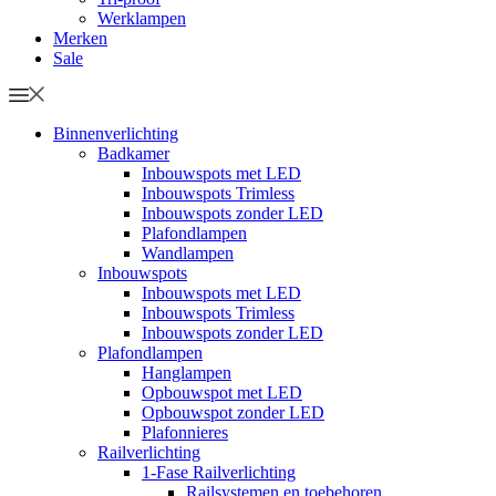
Werklampen
Merken
Sale
Binnenverlichting
Badkamer
Inbouwspots met LED
Inbouwspots Trimless
Inbouwspots zonder LED
Plafondlampen
Wandlampen
Inbouwspots
Inbouwspots met LED
Inbouwspots Trimless
Inbouwspots zonder LED
Plafondlampen
Hanglampen
Opbouwspot met LED
Opbouwspot zonder LED
Plafonnieres
Railverlichting
1-Fase Railverlichting
Railsystemen en toebehoren