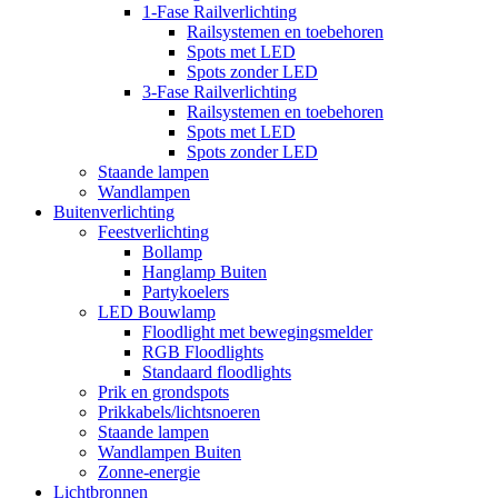
1-Fase Railverlichting
Railsystemen en toebehoren
Spots met LED
Spots zonder LED
3-Fase Railverlichting
Railsystemen en toebehoren
Spots met LED
Spots zonder LED
Staande lampen
Wandlampen
Buitenverlichting
Feestverlichting
Bollamp
Hanglamp Buiten
Partykoelers
LED Bouwlamp
Floodlight met bewegingsmelder
RGB Floodlights
Standaard floodlights
Prik en grondspots
Prikkabels/lichtsnoeren
Staande lampen
Wandlampen Buiten
Zonne-energie
Lichtbronnen