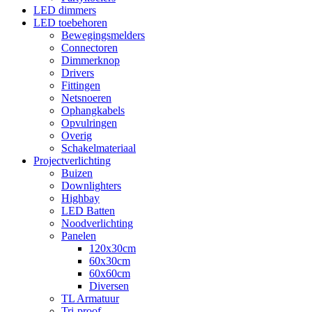
LED dimmers
LED toebehoren
Bewegingsmelders
Connectoren
Dimmerknop
Drivers
Fittingen
Netsnoeren
Ophangkabels
Opvulringen
Overig
Schakelmateriaal
Projectverlichting
Buizen
Downlighters
Highbay
LED Batten
Noodverlichting
Panelen
120x30cm
60x30cm
60x60cm
Diversen
TL Armatuur
Tri-proof