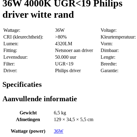
36W 4000K UGR<19 Philips
driver witte rand
Wattage:
36W
Voltage:
CRI (kleurechtheid):
>80%
Kleurtemperatuur:
Lumen:
4320LM
Vorm:
Fitting:
Netsnoer aan driver
Dimbaar:
Levensduur:
50.000 uur
Lengte:
Filter:
UGR<19
Breedte:
Driver:
Philips driver
Garantie:
Specificaties
Aanvullende informatie
Gewicht
6,5 kg
Afmetingen
129 × 34,5 × 5,5 cm
Wattage (power)
36W