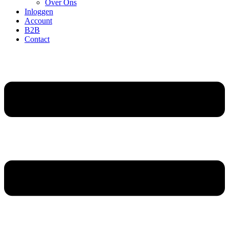
Over Ons
Inloggen
Account
B2B
Contact