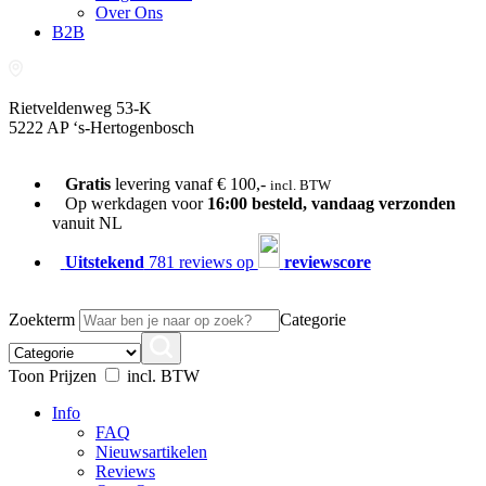
Over Ons
B2B
Rietveldenweg 53-K
5222 AP ‘s-Hertogenbosch
073-689 54 61
Gratis
levering vanaf € 100,-
incl. BTW
Op werkdagen voor
16:00 besteld, vandaag verzonden
vanuit NL
Uitstekend
781 reviews op
reviewscore
Zoekterm
Categorie
Toon Prijzen
incl. BTW
Info
FAQ
Nieuwsartikelen
Reviews