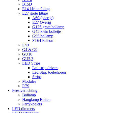
B15D
E14 kleine fitting
E27 grote fitting
A60 (peertje)
E27 Overig
G125 grote bollamp
G45 klein bolletje
G95 bollamp
ST64 Edison
E40
G4 & G9
GU10
GU5,3
LED Strips
Led strip drivers
Led Strip toebehoren
Strips
Modules
R7S
Feestverlichting
Bollamp
Hanglamp Buiten
Partykoelers
LED dimmers