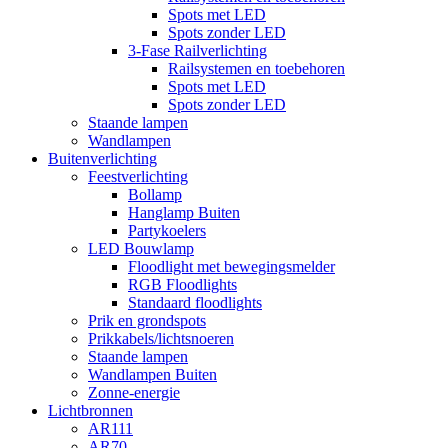
Spots met LED
Spots zonder LED
3-Fase Railverlichting
Railsystemen en toebehoren
Spots met LED
Spots zonder LED
Staande lampen
Wandlampen
Buitenverlichting
Feestverlichting
Bollamp
Hanglamp Buiten
Partykoelers
LED Bouwlamp
Floodlight met bewegingsmelder
RGB Floodlights
Standaard floodlights
Prik en grondspots
Prikkabels/lichtsnoeren
Staande lampen
Wandlampen Buiten
Zonne-energie
Lichtbronnen
AR111
AR70