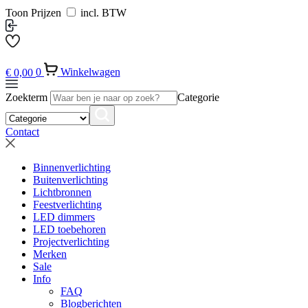
Toon Prijzen
incl. BTW
€
0,00
0
Winkelwagen
Zoekterm
Categorie
Contact
Binnenverlichting
Buitenverlichting
Lichtbronnen
Feestverlichting
LED dimmers
LED toebehoren
Projectverlichting
Merken
Sale
Info
FAQ
Blogberichten