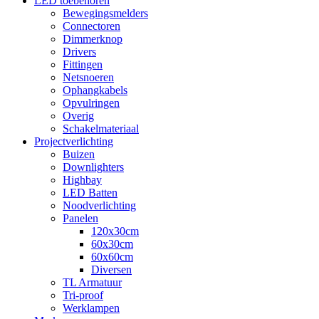
LED toebehoren
Bewegingsmelders
Connectoren
Dimmerknop
Drivers
Fittingen
Netsnoeren
Ophangkabels
Opvulringen
Overig
Schakelmateriaal
Projectverlichting
Buizen
Downlighters
Highbay
LED Batten
Noodverlichting
Panelen
120x30cm
60x30cm
60x60cm
Diversen
TL Armatuur
Tri-proof
Werklampen