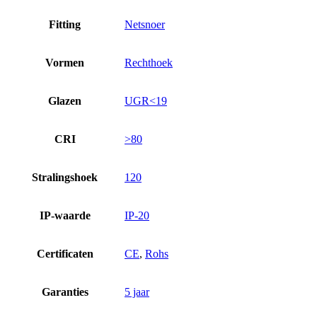
Fitting
Netsnoer
Vormen
Rechthoek
Glazen
UGR<19
CRI
>80
Stralingshoek
120
IP-waarde
IP-20
Certificaten
CE
,
Rohs
Garanties
5 jaar