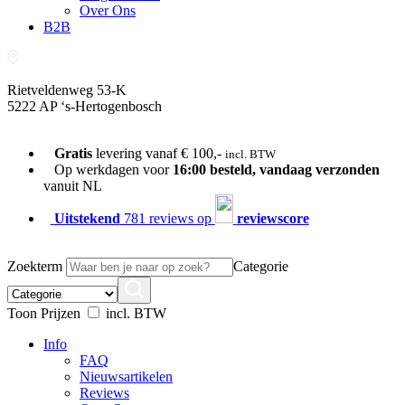
Over Ons
B2B
Rietveldenweg 53-K
5222 AP ‘s-Hertogenbosch
073-689 54 61
Gratis
levering vanaf € 100,-
incl. BTW
Op werkdagen voor
16:00 besteld, vandaag verzonden
vanuit NL
Uitstekend
781 reviews op
reviewscore
Zoekterm
Categorie
Toon Prijzen
incl. BTW
Info
FAQ
Nieuwsartikelen
Reviews