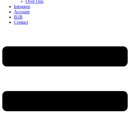
Over Ons
Inloggen
Account
B2B
Contact