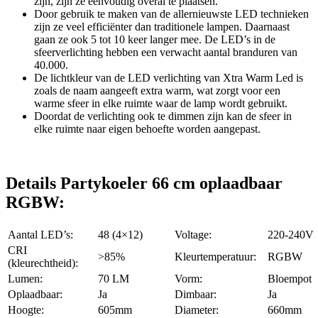
zijn, zijn ze eenvoudig overal te plaatsen.
Door gebruik te maken van de allernieuwste LED technieken
zijn ze veel efficiënter dan traditionele lampen. Daarnaast
gaan ze ook 5 tot 10 keer langer mee. De LED’s in de
sfeerverlichting hebben een verwacht aantal branduren van
40.000.
De lichtkleur van de LED verlichting van Xtra Warm Led is
zoals de naam aangeeft extra warm, wat zorgt voor een
warme sfeer in elke ruimte waar de lamp wordt gebruikt.
Doordat de verlichting ook te dimmen zijn kan de sfeer in
elke ruimte naar eigen behoefte worden aangepast.
Details Partykoeler 66 cm oplaadbaar
RGBW:
Aantal LED’s:
48 (4×12)
Voltage:
220-240V
CRI
>85%
Kleurtemperatuur:
RGBW
(kleurechtheid):
Lumen:
70 LM
Vorm:
Bloempot
Oplaadbaar:
Ja
Dimbaar:
Ja
Hoogte:
605mm
Diameter:
660mm