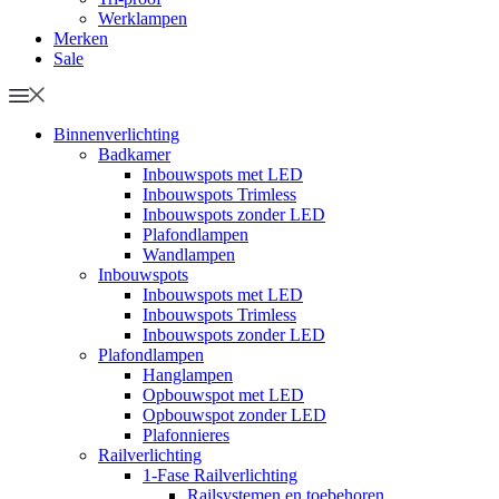
Werklampen
Merken
Sale
Binnenverlichting
Badkamer
Inbouwspots met LED
Inbouwspots Trimless
Inbouwspots zonder LED
Plafondlampen
Wandlampen
Inbouwspots
Inbouwspots met LED
Inbouwspots Trimless
Inbouwspots zonder LED
Plafondlampen
Hanglampen
Opbouwspot met LED
Opbouwspot zonder LED
Plafonnieres
Railverlichting
1-Fase Railverlichting
Railsystemen en toebehoren