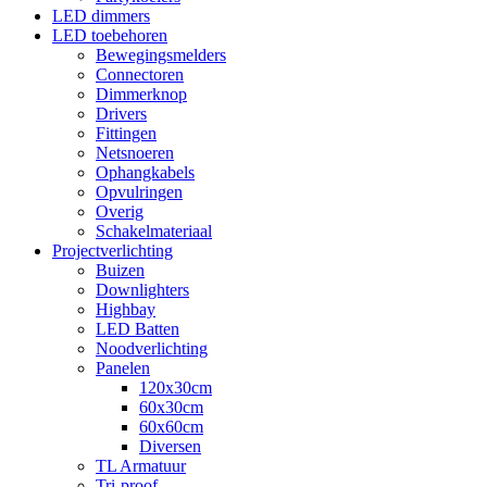
LED dimmers
LED toebehoren
Bewegingsmelders
Connectoren
Dimmerknop
Drivers
Fittingen
Netsnoeren
Ophangkabels
Opvulringen
Overig
Schakelmateriaal
Projectverlichting
Buizen
Downlighters
Highbay
LED Batten
Noodverlichting
Panelen
120x30cm
60x30cm
60x60cm
Diversen
TL Armatuur
Tri-proof