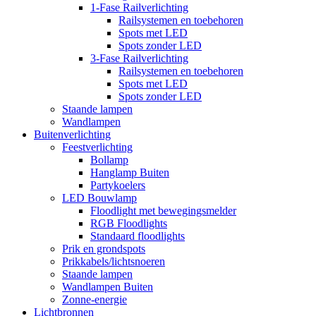
1-Fase Railverlichting
Railsystemen en toebehoren
Spots met LED
Spots zonder LED
3-Fase Railverlichting
Railsystemen en toebehoren
Spots met LED
Spots zonder LED
Staande lampen
Wandlampen
Buitenverlichting
Feestverlichting
Bollamp
Hanglamp Buiten
Partykoelers
LED Bouwlamp
Floodlight met bewegingsmelder
RGB Floodlights
Standaard floodlights
Prik en grondspots
Prikkabels/lichtsnoeren
Staande lampen
Wandlampen Buiten
Zonne-energie
Lichtbronnen