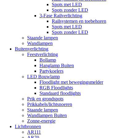
Spots met LED
Spots zonder LED
3-Fase Railverlichting
Railsystemen en toebehoren
Spots met LED
Spots zonder LED
Staande lampen
Wandlampen
Buitenverlichting
Feestverlichting
Bollamp
Hanglamp Buiten
Partykoelers
LED Bouwlamp
Floodlight met bewegingsmelder
RGB Floodlights
Standaard floodlights
Prik en grondspots
Prikkabels/lichtsnoeren
Staande lampen
Wandlampen Buiten
Zonne-energie
Lichtbronnen
AR111
AR70