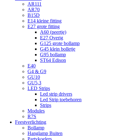
AR111
AR70
B15D
E14 kleine fitting
E27 grote fitting
A60 (peertje)
E27 Overig
G125 grote bollamp
G45 klein bolletje
G95 bollamp
ST64 Edison
E40
G4 & G9
GU10
GU5,3
LED Strips
Led strip drivers
Led Strip toebehoren
Strips
Modules
R7S
Feestverlichting
Bollamp
Hanglamp Buiten
Partykoelers