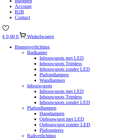
Inloggen
Account
B2B
Contact
€
0,00
0
Winkelwagen
Binnenverlichting
Badkamer
Inbouwspots met LED
Inbouwspots Trimless
Inbouwspots zonder LED
Plafondlampen
Wandlampen
Inbouwspots
Inbouwspots met LED
Inbouwspots Trimless
Inbouwspots zonder LED
Plafondlampen
Hanglampen
Opbouwspot met LED
Opbouwspot zonder LED
Plafonnieres
Railverlichting