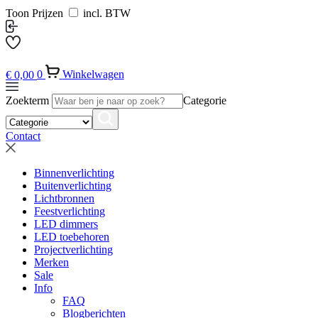
Toon Prijzen
incl. BTW
€
0,00
0
Winkelwagen
Zoekterm
Categorie
Contact
Binnenverlichting
Buitenverlichting
Lichtbronnen
Feestverlichting
LED dimmers
LED toebehoren
Projectverlichting
Merken
Sale
Info
FAQ
Blogberichten