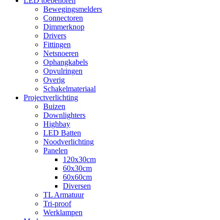
LED toebehoren
Bewegingsmelders
Connectoren
Dimmerknop
Drivers
Fittingen
Netsnoeren
Ophangkabels
Opvulringen
Overig
Schakelmateriaal
Projectverlichting
Buizen
Downlighters
Highbay
LED Batten
Noodverlichting
Panelen
120x30cm
60x30cm
60x60cm
Diversen
TL Armatuur
Tri-proof
Werklampen