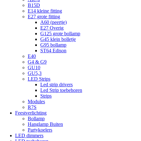
B15D
E14 kleine fitting
E27 grote fitting
A60 (peertje)
E27 Overig
G125 grote bollamp
G45 klein bolletje
G95 bollamp
ST64 Edison
E40
G4 & G9
GU10
GU5,3
LED Strips
Led strip drivers
Led Strip toebehoren
Strips
Modules
R7S
Feestverlichting
Bollamp
Hanglamp Buiten
Partykoelers
LED dimmers