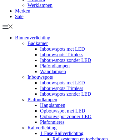
Werklampen
Merken
Sale
Binnenverlichting
Badkamer
Inbouwspots met LED
Inbouwspots Trimless
Inbouwspots zonder LED
Plafondlampen
Wandlampen
Inbouwspots
Inbouwspots met LED
Inbouwspots Trimless
Inbouwspots zonder LED
Plafondlampen
Hanglampen
Opbouwspot met LED
Opbouwspot zonder LED
Plafonnieres
Railverlichting
1-Fase Railverlichting
Railsystemen en toebehoren