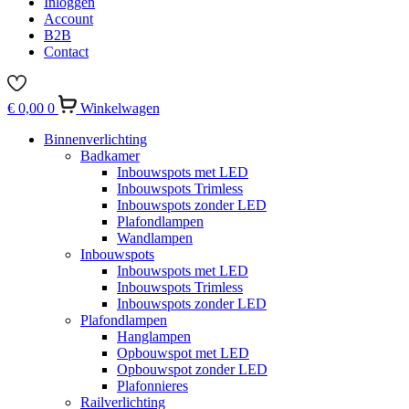
Inloggen
Account
B2B
Contact
€
0,00
0
Winkelwagen
Binnenverlichting
Badkamer
Inbouwspots met LED
Inbouwspots Trimless
Inbouwspots zonder LED
Plafondlampen
Wandlampen
Inbouwspots
Inbouwspots met LED
Inbouwspots Trimless
Inbouwspots zonder LED
Plafondlampen
Hanglampen
Opbouwspot met LED
Opbouwspot zonder LED
Plafonnieres
Railverlichting