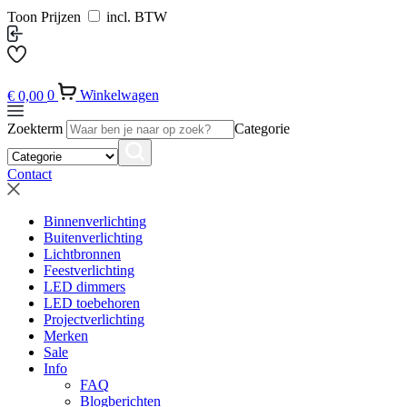
Toon Prijzen
incl. BTW
€
0,00
0
Winkelwagen
Zoekterm
Categorie
Contact
Binnenverlichting
Buitenverlichting
Lichtbronnen
Feestverlichting
LED dimmers
LED toebehoren
Projectverlichting
Merken
Sale
Info
FAQ
Blogberichten