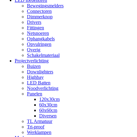
LED toebehoren
Bewegingsmelders
Connectoren
Dimmerknop
Drivers
Fittingen
Netsnoeren
Ophangkabels
Opvulringen
Overig
Schakelmateriaal
Projectverlichting
Buizen
Downlighters
Highbay
LED Batten
Noodverlichting
Panelen
120x30cm
60x30cm
60x60cm
Diversen
TL Armatuur
Tri-proof
Werklampen