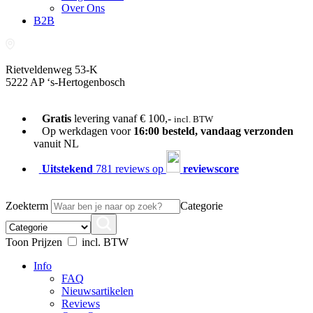
Over Ons
B2B
Rietveldenweg 53-K
5222 AP ‘s-Hertogenbosch
073-689 54 61
Gratis
levering vanaf € 100,-
incl. BTW
Op werkdagen voor
16:00 besteld, vandaag verzonden
vanuit NL
Uitstekend
781 reviews op
reviewscore
Zoekterm
Categorie
Toon Prijzen
incl. BTW
Info
FAQ
Nieuwsartikelen
Reviews