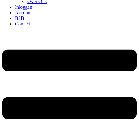
Over Ons
Inloggen
Account
B2B
Contact