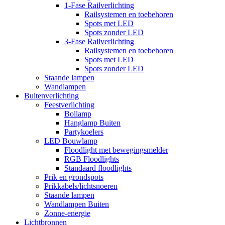
1-Fase Railverlichting
Railsystemen en toebehoren
Spots met LED
Spots zonder LED
3-Fase Railverlichting
Railsystemen en toebehoren
Spots met LED
Spots zonder LED
Staande lampen
Wandlampen
Buitenverlichting
Feestverlichting
Bollamp
Hanglamp Buiten
Partykoelers
LED Bouwlamp
Floodlight met bewegingsmelder
RGB Floodlights
Standaard floodlights
Prik en grondspots
Prikkabels/lichtsnoeren
Staande lampen
Wandlampen Buiten
Zonne-energie
Lichtbronnen