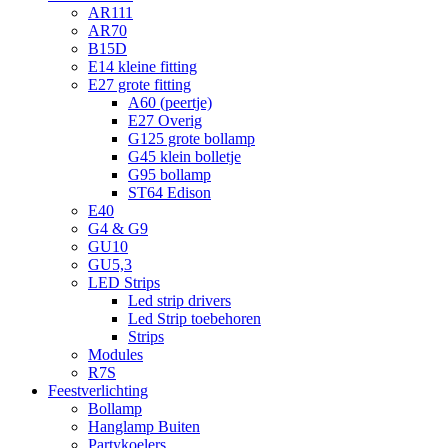
AR111
AR70
B15D
E14 kleine fitting
E27 grote fitting
A60 (peertje)
E27 Overig
G125 grote bollamp
G45 klein bolletje
G95 bollamp
ST64 Edison
E40
G4 & G9
GU10
GU5,3
LED Strips
Led strip drivers
Led Strip toebehoren
Strips
Modules
R7S
Feestverlichting
Bollamp
Hanglamp Buiten
Partykoelers