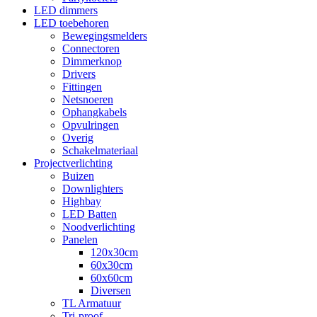
LED dimmers
LED toebehoren
Bewegingsmelders
Connectoren
Dimmerknop
Drivers
Fittingen
Netsnoeren
Ophangkabels
Opvulringen
Overig
Schakelmateriaal
Projectverlichting
Buizen
Downlighters
Highbay
LED Batten
Noodverlichting
Panelen
120x30cm
60x30cm
60x60cm
Diversen
TL Armatuur
Tri-proof