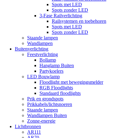
Spots met LED
Spots zonder LED
3-Fase Railverlichting
Railsystemen en toebehoren
Spots met LED
Spots zonder LED
Staande lampen
Wandlampen
Buitenverlichting
Feestverlichting
Bollamp
Hanglamp Buiten
Partykoelers
LED Bouwlamp
Floodlight met bewegingsmelder
RGB Floodlights
Standaard floodlights
Prik en grondspots
Prikkabels/lichtsnoeren
Staande lampen
Wandlampen Buiten
Zonne-energie
Lichtbronnen
AR111
AR70