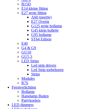
B15D
E14 kleine fitting
E27 grote fitting
A60 (peertje)
E27 Overig
G125 grote bollamp
G45 klein bolletje
G95 bollamp
ST64 Edison
E40
G4 & G9
GU10
GU5,3
LED Strips
Led strip drivers
Led Strip toebehoren
Strips
Modules
R7S
Feestverlichting
Bollamp
Hanglamp Buiten
Partykoelers
LED dimmers