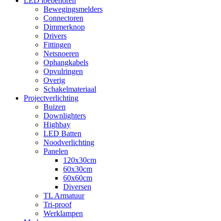
LED toebehoren
Bewegingsmelders
Connectoren
Dimmerknop
Drivers
Fittingen
Netsnoeren
Ophangkabels
Opvulringen
Overig
Schakelmateriaal
Projectverlichting
Buizen
Downlighters
Highbay
LED Batten
Noodverlichting
Panelen
120x30cm
60x30cm
60x60cm
Diversen
TL Armatuur
Tri-proof
Werklampen