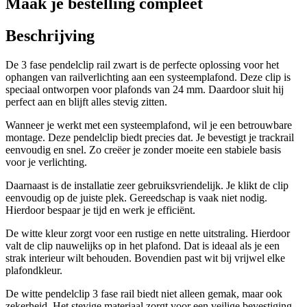
Maak je bestelling compleet
Beschrijving
De 3 fase pendelclip rail zwart is de perfecte oplossing voor het
ophangen van railverlichting aan een systeemplafond. Deze clip is
speciaal ontworpen voor plafonds van 24 mm. Daardoor sluit hij
perfect aan en blijft alles stevig zitten.
Wanneer je werkt met een systeemplafond, wil je een betrouwbare
montage. Deze pendelclip biedt precies dat. Je bevestigt je trackrail
eenvoudig en snel. Zo creëer je zonder moeite een stabiele basis
voor je verlichting.
Daarnaast is de installatie zeer gebruiksvriendelijk. Je klikt de clip
eenvoudig op de juiste plek. Gereedschap is vaak niet nodig.
Hierdoor bespaar je tijd en werk je efficiënt.
De witte kleur zorgt voor een rustige en nette uitstraling. Hierdoor
valt de clip nauwelijks op in het plafond. Dat is ideaal als je een
strak interieur wilt behouden. Bovendien past wit bij vrijwel elke
plafondkleur.
De witte pendelclip 3 fase rail biedt niet alleen gemak, maar ook
zekerheid. Het stevige materiaal zorgt voor een veilige bevestiging.