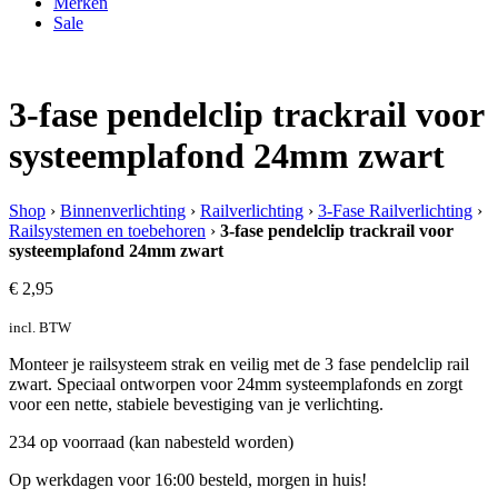
Merken
Sale
3-fase pendelclip trackrail voor
systeemplafond 24mm zwart
Shop
›
Binnenverlichting
›
Railverlichting
›
3-Fase Railverlichting
›
Railsystemen en toebehoren
›
3-fase pendelclip trackrail voor
systeemplafond 24mm zwart
€
2,95
incl. BTW
Monteer je railsysteem strak en veilig met de 3 fase pendelclip rail
zwart. Speciaal ontworpen voor 24mm systeemplafonds en zorgt
voor een nette, stabiele bevestiging van je verlichting.
234 op voorraad (kan nabesteld worden)
Op werkdagen voor 16:00 besteld, morgen in huis!