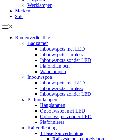
Werklampen
Merken
Sale
Binnenverlichting
Badkamer
Inbouwspots met LED
Inbouwspots Trimless
Inbouwspots zonder LED
Plafondlampen
Wandlampen
Inbouwspots
Inbouwspots met LED
Inbouwspots Trimless
Inbouwspots zonder LED
Plafondlampen
Hanglampen
Opbouwspot met LED
Opbouwspot zonder LED
Plafonnieres
Railverlichting
1-Fase Railverlichting
Railsystemen en toebehoren