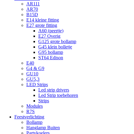
AR111
AR70
B15D
E14 kleine fitting
E27 grote fitting
A60 (peertje)
E27 Overig
G125 grote bollamp
G45 klein bolletje
G95 bollamp
ST64 Edison
E40
G4 & G9
GU10
GU5,3
LED Strips
Led strip drivers
Led Strip toebehoren
Strips
Modules
R7S
Feestverlichting
Bollamp
Hanglamp Buiten
Partykoelers