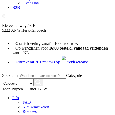
Over Ons
B2B
Rietveldenweg 53-K
5222 AP ‘s-Hertogenbosch
073-689 54 61
Gratis
levering vanaf € 100,-
incl. BTW
Op werkdagen voor
16:00 besteld, vandaag verzonden
vanuit NL
Uitstekend
781 reviews op
reviewscore
Zoekterm
Categorie
Toon Prijzen
incl. BTW
Info
FAQ
Nieuwsartikelen
Reviews