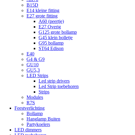
B15D
E14 kleine fitting
E27 grote fitting
A60 (peertje)
E27 Overig
G125 grote bollamp
G45 klein bolletje
G95 bollamp
ST64 Edison
E40
G4 & G9
GU10
GU5,3
LED Strips
Led strip drivers
Led Strip toebehoren
Strips
Modules
R7S
Feestverlichting
Bollamp
Hanglamp Buiten
Partykoelers
LED dimmers