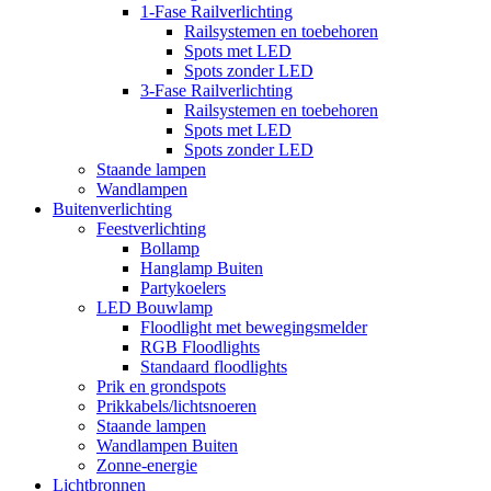
1-Fase Railverlichting
Railsystemen en toebehoren
Spots met LED
Spots zonder LED
3-Fase Railverlichting
Railsystemen en toebehoren
Spots met LED
Spots zonder LED
Staande lampen
Wandlampen
Buitenverlichting
Feestverlichting
Bollamp
Hanglamp Buiten
Partykoelers
LED Bouwlamp
Floodlight met bewegingsmelder
RGB Floodlights
Standaard floodlights
Prik en grondspots
Prikkabels/lichtsnoeren
Staande lampen
Wandlampen Buiten
Zonne-energie
Lichtbronnen