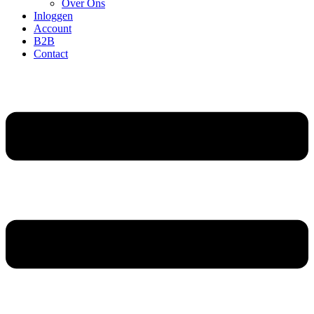
Over Ons
Inloggen
Account
B2B
Contact