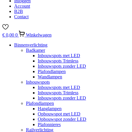
Inloggen
Account
B2B
Contact
€
0,00
0
Winkelwagen
Binnenverlichting
Badkamer
Inbouwspots met LED
Inbouwspots Trimless
Inbouwspots zonder LED
Plafondlampen
Wandlampen
Inbouwspots
Inbouwspots met LED
Inbouwspots Trimless
Inbouwspots zonder LED
Plafondlampen
Hanglampen
Opbouwspot met LED
Opbouwspot zonder LED
Plafonnieres
Railverlichting