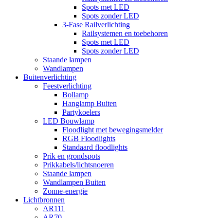
Spots met LED
Spots zonder LED
3-Fase Railverlichting
Railsystemen en toebehoren
Spots met LED
Spots zonder LED
Staande lampen
Wandlampen
Buitenverlichting
Feestverlichting
Bollamp
Hanglamp Buiten
Partykoelers
LED Bouwlamp
Floodlight met bewegingsmelder
RGB Floodlights
Standaard floodlights
Prik en grondspots
Prikkabels/lichtsnoeren
Staande lampen
Wandlampen Buiten
Zonne-energie
Lichtbronnen
AR111
AR70