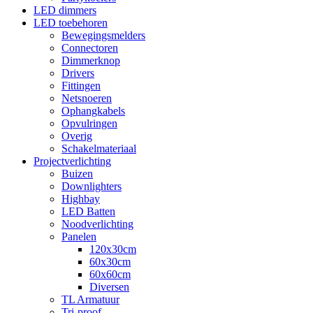
LED dimmers
LED toebehoren
Bewegingsmelders
Connectoren
Dimmerknop
Drivers
Fittingen
Netsnoeren
Ophangkabels
Opvulringen
Overig
Schakelmateriaal
Projectverlichting
Buizen
Downlighters
Highbay
LED Batten
Noodverlichting
Panelen
120x30cm
60x30cm
60x60cm
Diversen
TL Armatuur
Tri-proof