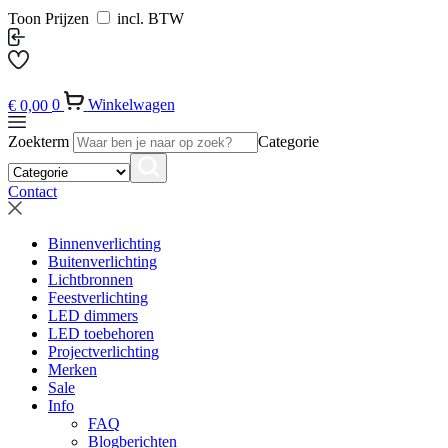
Toon Prijzen
incl. BTW
€
0,00
0
Winkelwagen
Zoekterm
Categorie
Contact
Binnenverlichting
Buitenverlichting
Lichtbronnen
Feestverlichting
LED dimmers
LED toebehoren
Projectverlichting
Merken
Sale
Info
FAQ
Blogberichten