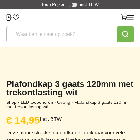
Toon Prijzen
incl. BTW
Plafondkap 3 gaats 120mm met
trekontlasting wit
Shop
›
LED toebehoren
›
Overig
›
Plafondkap 3 gaats 120mm
met trekontlasting wit
€
14,95
incl. BTW
Deze mooie strakke plafondkap is bruikbaar voor vele