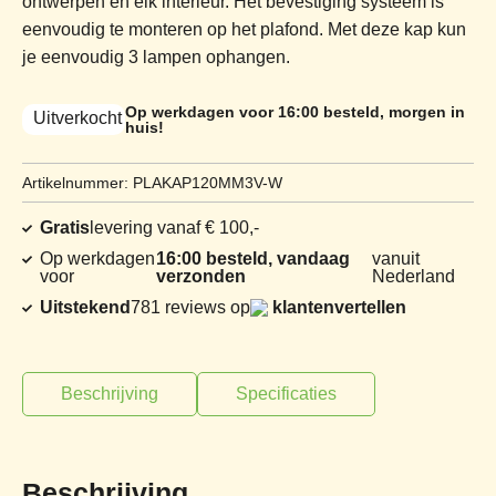
ontwerpen en elk interieur. Het bevestiging systeem is
eenvoudig te monteren op het plafond. Met deze kap kun
je eenvoudig 3 lampen ophangen.
Op werkdagen voor 16:00 besteld, morgen in
Uitverkocht
huis!
Artikelnummer: PLAKAP120MM3V-W
Gratis
levering vanaf € 100,-
Op werkdagen
16:00 besteld, vandaag
vanuit
voor
verzonden
Nederland
Uitstekend
781 reviews op
klantenvertellen
Beschrijving
Specificaties
Beschrijving