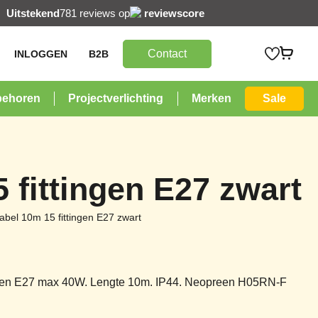
Uitstekend
781 reviews op
reviewscore
Contact
INLOGGEN
B2B
behoren
Projectverlichting
Merken
Sale
 fittingen E27 zwart
abel 10m 15 fittingen E27 zwart
lampen E27 max 40W. Lengte 10m. IP44. Neopreen H05RN-F