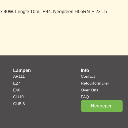
 max 40W. Lengte 10m. IP44. Neopreen H05RN-F 2×1.5
Lampen
Info
AR111
Contact
E27
Retourformulier
E40
Over Ons
GU10
FAQ
GU5,3
Herroepen