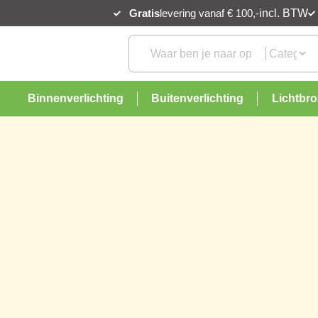
Gratis
levering vanaf € 100,-
incl. BTW
Binnenverlichting
Buitenverlichting
Lichtbr