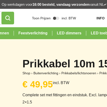
Op werkdagen voor
16:00 besteld, vandaag verzonden
vanuit NL
Toon Prijzen
incl. BTW
INFO
onnen
Feestverlichting
LED dimmers
LED toe
Prikkabel 10m 15
Shop
›
Buitenverlichting
›
Prikkabels/lichtsnoeren
›
Prikk
€
49,95
incl. BTW
Complete set met fittingen en eindstuk. Excl. 
2×1.5