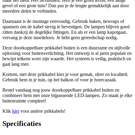
maar het biedt veel flexibiliteit. Heb je een groot terras, een lange
gevel of een grote tuin? Dan pas je de lengte gemakkelijk aan door
meerdere delen te verbinden.
Daarnaast is de montage eenvoudig. Gebruik haken, tiewraps of
spanners om de kabel stevig te bevestigen. De lampen blijven goed
zitten dankzij de degelijke fittingen. En als er een lamp kapotgaat,
vervang je deze moeiteloos. Je hebt geen gereedschap nodig.
Deze doorkoppelbare prikkabel buiten is een duurzame en stijlvolle
oplossing voor buitenverlichting. Het ontwerp is al jaren populair en
bewijst telkens weer zijn waarde. Het systeem is veilig, praktisch en
gaat lang mee.
Kortom, met deze prikkabel kies je voor gemak, sfeer en kwaliteit.
Gebruik hem in je tuin, op het balkon of voor je horecazaak.
Bestel vandaag nog jouw doorkoppelbare prikkabel buiten en
combineer hem met onze bijpassende LED-lampen. Zo maak je elke
buitenruimte compleet!
Klik
hier
voor andere prikkabels!
Specificaties