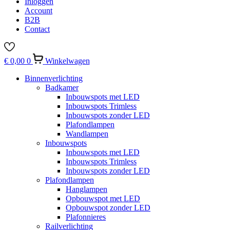
Inloggen
Account
B2B
Contact
€
0,00
0
Winkelwagen
Binnenverlichting
Badkamer
Inbouwspots met LED
Inbouwspots Trimless
Inbouwspots zonder LED
Plafondlampen
Wandlampen
Inbouwspots
Inbouwspots met LED
Inbouwspots Trimless
Inbouwspots zonder LED
Plafondlampen
Hanglampen
Opbouwspot met LED
Opbouwspot zonder LED
Plafonnieres
Railverlichting