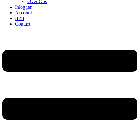
Over Ons
Inloggen
Account
B2B
Contact