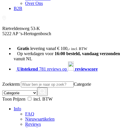
Over Ons
B2B
Rietveldenweg 53-K
5222 AP ‘s-Hertogenbosch
073-689 54 61
Gratis
levering vanaf € 100,-
incl. BTW
Op werkdagen voor
16:00 besteld, vandaag verzonden
vanuit NL
Uitstekend
781 reviews op
reviewscore
Zoekterm
Categorie
Toon Prijzen
incl. BTW
Info
FAQ
Nieuwsartikelen
Reviews