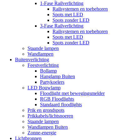
1-Fase Railverlichting
Railsystemen en toebehoren
Spots met LED
Spots zonder LED
3-Fase Railverlichting
Railsystemen en toebehoren
Spots met LED
Spots zonder LED
Staande lampen
Wandlampen
Buitenverlichting
Feestverlichting
Bollamp
Hanglamp Buiten
Partykoelers
LED Bouwlamp
Floodlight met bewegingsmelder
RGB Floodlights
Standaard floodlights
Prik en grondspots
Prikkabels/lichtsnoeren
Staande lampen
Wandlampen Buiten
Zonne-energie
Lichtbronnen