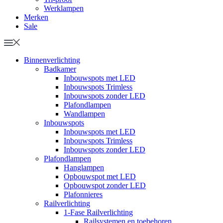
Werklampen
Merken
Sale
Binnenverlichting
Badkamer
Inbouwspots met LED
Inbouwspots Trimless
Inbouwspots zonder LED
Plafondlampen
Wandlampen
Inbouwspots
Inbouwspots met LED
Inbouwspots Trimless
Inbouwspots zonder LED
Plafondlampen
Hanglampen
Opbouwspot met LED
Opbouwspot zonder LED
Plafonnieres
Railverlichting
1-Fase Railverlichting
Railsystemen en toebehoren