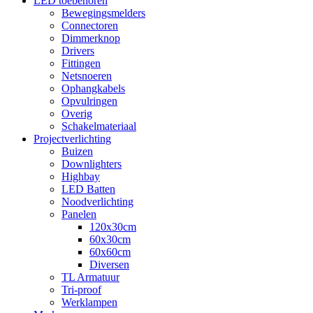
LED toebehoren
Bewegingsmelders
Connectoren
Dimmerknop
Drivers
Fittingen
Netsnoeren
Ophangkabels
Opvulringen
Overig
Schakelmateriaal
Projectverlichting
Buizen
Downlighters
Highbay
LED Batten
Noodverlichting
Panelen
120x30cm
60x30cm
60x60cm
Diversen
TL Armatuur
Tri-proof
Werklampen