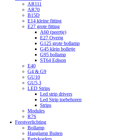
AR111
AR70
B15D
E14 kleine fitting
E27 grote fitting
A60 (peertje)
E27 Overig
G125 grote bollamp
G45 klein bolletje
G95 bollamp
ST64 Edison
E40
G4 & G9
GU10
GU5,3
LED Strips
Led strip drivers
Led Strip toebehoren
Strips
Modules
R7S
Feestverlichting
Bollamp
Hanglamp Buiten
Partykoelers