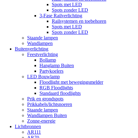
Spots met LED
Spots zonder LED
3-Fase Railverlichting
Railsystemen en toebehoren
Spots met LED
Spots zonder LED
Staande lampen
Wandlampen
Buitenverlichting
Feestverlichting
Bollamp
Hanglamp Buiten
Partykoelers
LED Bouwlamp
Floodlight met bewegingsmelder
RGB Floodlights
Standaard floodlights
Prik en grondspots
Prikkabels/lichtsnoeren
Staande lampen
Wandlampen Buiten
Zonne-energie
Lichtbronnen
AR111
AR70