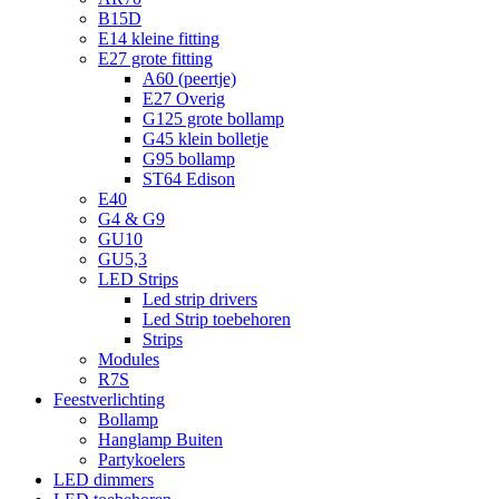
B15D
E14 kleine fitting
E27 grote fitting
A60 (peertje)
E27 Overig
G125 grote bollamp
G45 klein bolletje
G95 bollamp
ST64 Edison
E40
G4 & G9
GU10
GU5,3
LED Strips
Led strip drivers
Led Strip toebehoren
Strips
Modules
R7S
Feestverlichting
Bollamp
Hanglamp Buiten
Partykoelers
LED dimmers