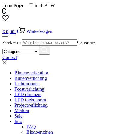
Toon Prijzen
incl. BTW
€
0,00
0
Winkelwagen
Zoekterm
Categorie
Contact
Binnenverlichting
Buitenverlichting
Lichtbronnen
Feestverlichting
LED dimmers
LED toebehoren
Projectverlichting
Merken
Sale
Info
FAQ
Blogberichten