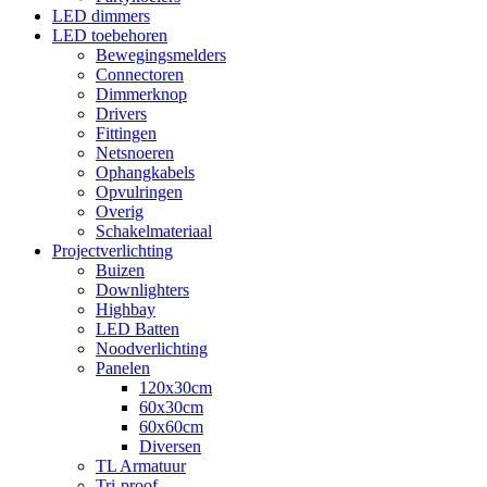
LED dimmers
LED toebehoren
Bewegingsmelders
Connectoren
Dimmerknop
Drivers
Fittingen
Netsnoeren
Ophangkabels
Opvulringen
Overig
Schakelmateriaal
Projectverlichting
Buizen
Downlighters
Highbay
LED Batten
Noodverlichting
Panelen
120x30cm
60x30cm
60x60cm
Diversen
TL Armatuur
Tri-proof