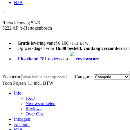
B2B
Rietveldenweg 53-K
5222 AP ‘s-Hertogenbosch
073-689 54 61
Gratis
levering vanaf € 100,-
incl. BTW
Op werkdagen voor
16:00 besteld, vandaag verzonden
van
Uitstekend
781 reviews op
reviewscore
Zoekterm
Categorie
Toon Prijzen
incl. BTW
Info
FAQ
Nieuwsartikelen
Reviews
Over Ons
Inloggen
Account
B2B