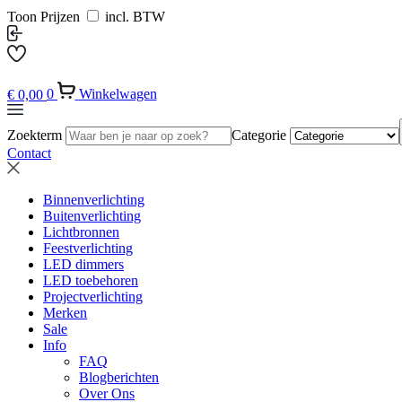
Toon Prijzen
incl. BTW
€
0,00
0
Winkelwagen
Zoekterm
Categorie
Contact
Binnenverlichting
Buitenverlichting
Lichtbronnen
Feestverlichting
LED dimmers
LED toebehoren
Projectverlichting
Merken
Sale
Info
FAQ
Blogberichten
Over Ons