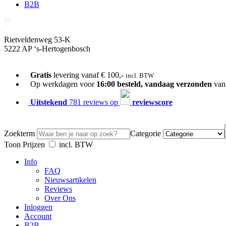
B2B
Rietveldenweg 53-K
5222 AP ‘s-Hertogenbosch
073-689 54 61
Gratis
levering vanaf € 100,-
incl. BTW
Op werkdagen voor
16:00 besteld, vandaag verzonden
van
Uitstekend
781 reviews op
reviewscore
Zoekterm
Categorie
Toon Prijzen
incl. BTW
Info
FAQ
Nieuwsartikelen
Reviews
Over Ons
Inloggen
Account
B2B