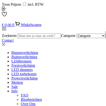
Toon Prijzen
incl. BTW
€
0,00
0
Winkelwagen
Zoekterm
Categorie
Contact
Binnenverlichting
Buitenverlichting
Lichtbronnen
Feestverlichting
LED dimmers
LED toebehoren
Projectverlichting
Merken
Sale
Info
FAQ
Blogberichten
Over Ons