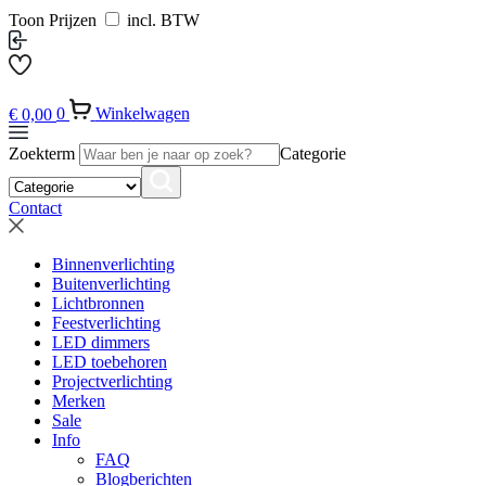
Toon Prijzen
incl. BTW
€
0,00
0
Winkelwagen
Zoekterm
Categorie
Contact
Binnenverlichting
Buitenverlichting
Lichtbronnen
Feestverlichting
LED dimmers
LED toebehoren
Projectverlichting
Merken
Sale
Info
FAQ
Blogberichten