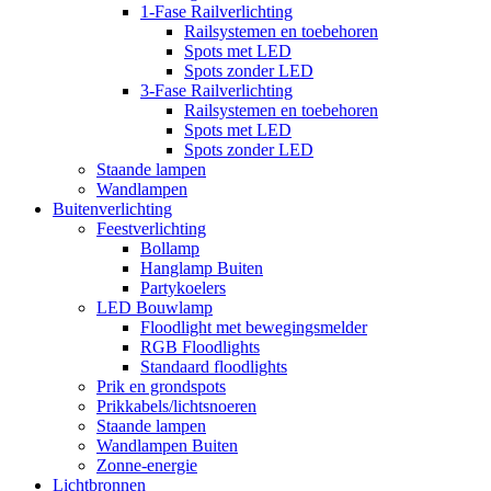
1-Fase Railverlichting
Railsystemen en toebehoren
Spots met LED
Spots zonder LED
3-Fase Railverlichting
Railsystemen en toebehoren
Spots met LED
Spots zonder LED
Staande lampen
Wandlampen
Buitenverlichting
Feestverlichting
Bollamp
Hanglamp Buiten
Partykoelers
LED Bouwlamp
Floodlight met bewegingsmelder
RGB Floodlights
Standaard floodlights
Prik en grondspots
Prikkabels/lichtsnoeren
Staande lampen
Wandlampen Buiten
Zonne-energie
Lichtbronnen