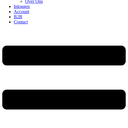
Over Ons
Inloggen
Account
B2B
Contact