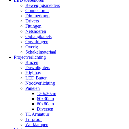
LED toebehoren
Bewegingsmelders
Connectoren
Dimmerknop
Drivers
Fittingen
Netsnoeren
Ophangkabels
Opvulringen
Overig
Schakelmateriaal
Projectverlichting
Buizen
Downlighters
Highbay
LED Batten
Noodverlichting
Panelen
120x30cm
60x30cm
60x60cm
Diversen
TL Armatuur
Tri-proof
Werklampen