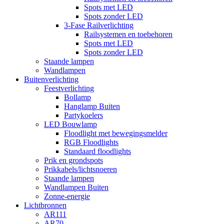
Spots met LED
Spots zonder LED
3-Fase Railverlichting
Railsystemen en toebehoren
Spots met LED
Spots zonder LED
Staande lampen
Wandlampen
Buitenverlichting
Feestverlichting
Bollamp
Hanglamp Buiten
Partykoelers
LED Bouwlamp
Floodlight met bewegingsmelder
RGB Floodlights
Standaard floodlights
Prik en grondspots
Prikkabels/lichtsnoeren
Staande lampen
Wandlampen Buiten
Zonne-energie
Lichtbronnen
AR111
AR70