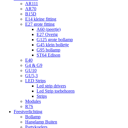
AR111
AR70
B15D
E14 kleine fitting
E27 grote fitting
A60 (peertje)
E27 Overig
G125 grote bollamp
G45 klein bolletje
G95 bollamp
ST64 Edison
E40
G4 & G9
GU10
GU5,3
LED Strips
Led strip drivers
Led Strip toebehoren
Strips
Modules
R7S
Feestverlichting
Bollamp
Hanglamp Buiten
Partykoelers