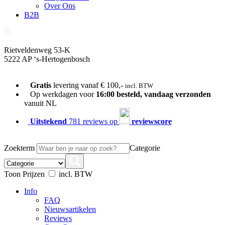
Over Ons
B2B
Rietveldenweg 53-K
5222 AP ‘s-Hertogenbosch
073-689 54 61
Gratis
levering vanaf € 100,-
incl. BTW
Op werkdagen voor
16:00 besteld, vandaag verzonden
vanuit NL
Uitstekend
781 reviews op
reviewscore
Zoekterm
Categorie
Toon Prijzen
incl. BTW
Info
FAQ
Nieuwsartikelen
Reviews