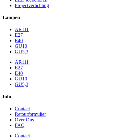
Projectverlichting
Lampen
AR111
E27
E40
GU10
GU5,3
AR111
E27
E40
GU10
GU5,3
Info
Contact
Retourformulier
Over Ons
FAQ
Contact