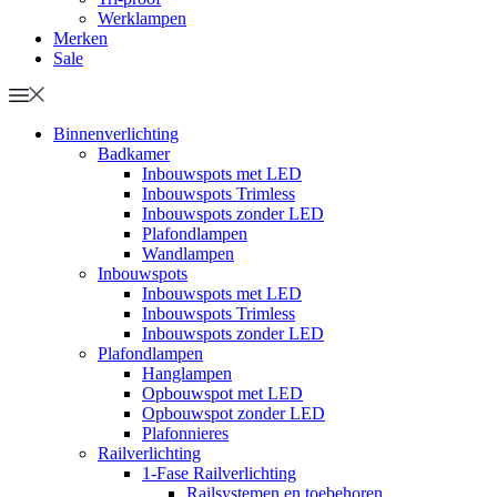
Werklampen
Merken
Sale
Binnenverlichting
Badkamer
Inbouwspots met LED
Inbouwspots Trimless
Inbouwspots zonder LED
Plafondlampen
Wandlampen
Inbouwspots
Inbouwspots met LED
Inbouwspots Trimless
Inbouwspots zonder LED
Plafondlampen
Hanglampen
Opbouwspot met LED
Opbouwspot zonder LED
Plafonnieres
Railverlichting
1-Fase Railverlichting
Railsystemen en toebehoren