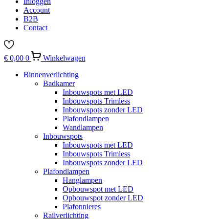
Inloggen
Account
B2B
Contact
€
0,00
0
Winkelwagen
Binnenverlichting
Badkamer
Inbouwspots met LED
Inbouwspots Trimless
Inbouwspots zonder LED
Plafondlampen
Wandlampen
Inbouwspots
Inbouwspots met LED
Inbouwspots Trimless
Inbouwspots zonder LED
Plafondlampen
Hanglampen
Opbouwspot met LED
Opbouwspot zonder LED
Plafonnieres
Railverlichting