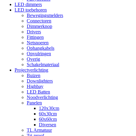
LED dimmers
LED toebehoren
Bewegingsmelders
Connectoren
Dimmerknop
Drivers
Fittingen
Netsnoeren
Ophangkabels
Opvulringen
Overig
Schakelmateriaal
Projectverlichting
Buizen
Downlighters
Highbay
LED Batten
Noodverlichting
Panelen
120x30cm
60x30cm
60x60cm
Diversen
TL Armatuur
Tri-proof