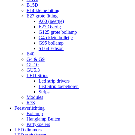
B15D
E14 kleine fitting
E27 grote fitting
A60 (peertje)
E27 Overig
G125 grote bollamp
G45 klein bolletje
G95 bollamp
ST64 Edison
E40
G4 & G9
GU10
GU5,3
LED Strips
Led strip drivers
Led Strip toebehoren
Strips
Modules
R7S
Feestverlichting
Bollamp
Hanglamp Buiten
Partykoelers
LED dimmers