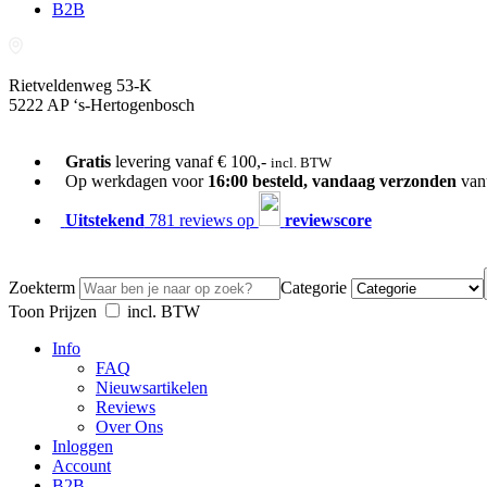
B2B
Rietveldenweg 53-K
5222 AP ‘s-Hertogenbosch
073-689 54 61
Gratis
levering vanaf € 100,-
incl. BTW
Op werkdagen voor
16:00 besteld, vandaag verzonden
van
Uitstekend
781 reviews op
reviewscore
Zoekterm
Categorie
Toon Prijzen
incl. BTW
Info
FAQ
Nieuwsartikelen
Reviews
Over Ons
Inloggen
Account
B2B