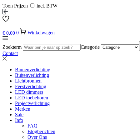
Toon Prijzen
incl. BTW
€
0,00
0
Winkelwagen
Zoekterm
Categorie
Contact
Binnenverlichting
Buitenverlichting
Lichtbronnen
Feestverlichting
LED dimmers
LED toebehoren
Projectverlichting
Merken
Sale
Info
FAQ
Blogberichten
Over Ons