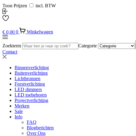
Toon Prijzen
incl. BTW
€
0,00
0
Winkelwagen
Zoekterm
Categorie
Contact
Binnenverlichting
Buitenverlichting
Lichtbronnen
Feestverlichting
LED dimmers
LED toebehoren
Projectverlichting
Merken
Sale
Info
FAQ
Blogberichten
Over Ons