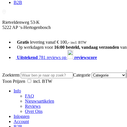
B2B
Rietveldenweg 53-K
5222 AP ‘s-Hertogenbosch
073-689 54 61
Gratis
levering vanaf € 100,-
incl. BTW
Op werkdagen voor
16:00 besteld, vandaag verzonden
van
Uitstekend
781 reviews op
reviewscore
Zoekterm
Categorie
Toon Prijzen
incl. BTW
Info
FAQ
Nieuwsartikelen
Reviews
Over Ons
Inloggen
Account
B2B