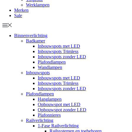
Werklampen
Merken
Sale
Binnenverlichting
Badkamer
Inbouwspots met LED
Inbouwspots Trimless
Inbouwspots zonder LED
Plafondlampen
Wandlampen
Inbouwspots
Inbouwspots met LED
Inbouwspots Trimless
Inbouwspots zonder LED
Plafondlampen
Hanglampen
Opbouwspot met LED
Opbouwspot zonder LED
Plafonnieres
Railverlichting
1-Fase Railverlichting
Railsystemen en toebehoren