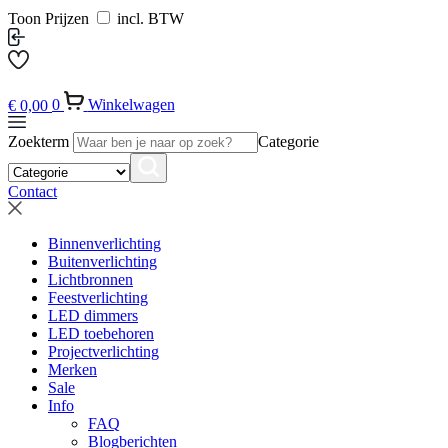
Toon Prijzen
incl. BTW
€
0,00
0
Winkelwagen
Zoekterm
Categorie
Contact
Binnenverlichting
Buitenverlichting
Lichtbronnen
Feestverlichting
LED dimmers
LED toebehoren
Projectverlichting
Merken
Sale
Info
FAQ
Blogberichten