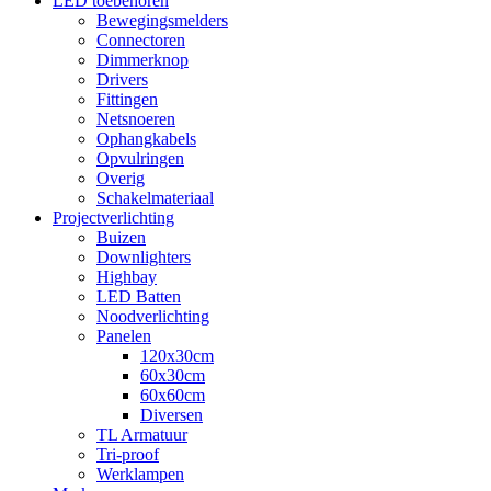
LED toebehoren
Bewegingsmelders
Connectoren
Dimmerknop
Drivers
Fittingen
Netsnoeren
Ophangkabels
Opvulringen
Overig
Schakelmateriaal
Projectverlichting
Buizen
Downlighters
Highbay
LED Batten
Noodverlichting
Panelen
120x30cm
60x30cm
60x60cm
Diversen
TL Armatuur
Tri-proof
Werklampen