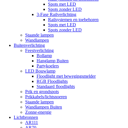
Spots met LED
Spots zonder LED
3-Fase Railverlichting
Railsystemen en toebehoren
Spots met LED
Spots zonder LED
Staande lampen
Wandlampen
Buitenverlichting
Feestverlichting
Bollamp
Hanglamp Buiten
Partykoelers
LED Bouwlamp
Floodlight met bewegingsmelder
RGB Floodlights
Standaard floodlights
Prik en grondspots
Prikkabels/lichtsnoeren
Staande lampen
Wandlampen Buiten
Zonne-energie
Lichtbronnen
AR111
AR70