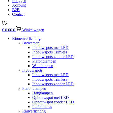
Inloggen
Account
B2B
Contact
€
0,00
0
Winkelwagen
Binnenverlichting
Badkamer
Inbouwspots met LED
Inbouwspots Trimless
Inbouwspots zonder LED
Plafondlampen
Wandlampen
Inbouwspots
Inbouwspots met LED
Inbouwspots Trimless
Inbouwspots zonder LED
Plafondlampen
Hanglampen
Opbouwspot met LED
Opbouwspot zonder LED
Plafonnieres
Railverlichting