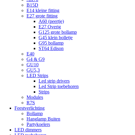
B15D
E14 kleine fitting
E27 grote fitting
A60 (peertje)
E27 Overig
G125 grote bollamp
G45 klein bolletje
G95 bollamp
ST64 Edison
E40
G4 & G9
GU10
GU5,3
LED Strips
Led strip drivers
Led Strip toebehoren
Strips
Modules
R7S
Feestverlichting
Bollamp
Hanglamp Buiten
Partykoelers
LED dimmers