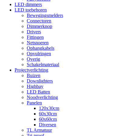
LED dimmers
LED toebehoren
Bewegingsmelders
Connectoren
Dimmerknop
Drivers
Fittingen
Netsnoeren
Ophangkabels
Opvulringen
Overig
Schakelmateriaal
Projectverlichting
Buizen
Downlighters
Highbay
LED Batten
Noodverlichting
Panelen
120x30cm
60x30cm
60x60cm
Diversen
TL Armatuur
Tri-proof