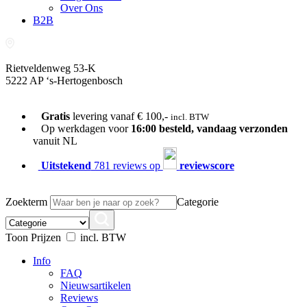
Over Ons
B2B
Rietveldenweg 53-K
5222 AP ‘s-Hertogenbosch
073-689 54 61
Gratis
levering vanaf € 100,-
incl. BTW
Op werkdagen voor
16:00 besteld, vandaag verzonden
vanuit NL
Uitstekend
781 reviews op
reviewscore
Zoekterm
Categorie
Toon Prijzen
incl. BTW
Info
FAQ
Nieuwsartikelen
Reviews