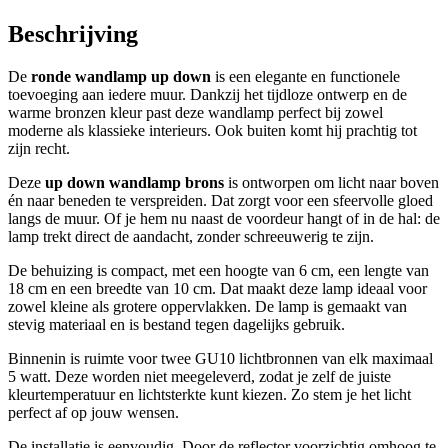
Beschrijving
De
ronde wandlamp up down
is een elegante en functionele
toevoeging aan iedere muur. Dankzij het tijdloze ontwerp en de
warme bronzen kleur past deze wandlamp perfect bij zowel
moderne als klassieke interieurs. Ook buiten komt hij prachtig tot
zijn recht.
Deze
up down wandlamp brons
is ontworpen om licht naar boven
én naar beneden te verspreiden. Dat zorgt voor een sfeervolle gloed
langs de muur. Of je hem nu naast de voordeur hangt of in de hal: de
lamp trekt direct de aandacht, zonder schreeuwerig te zijn.
De behuizing is compact, met een hoogte van 6 cm, een lengte van
18 cm en een breedte van 10 cm. Dat maakt deze lamp ideaal voor
zowel kleine als grotere oppervlakken. De lamp is gemaakt van
stevig materiaal en is bestand tegen dagelijks gebruik.
Binnenin is ruimte voor twee GU10 lichtbronnen van elk maximaal
5 watt. Deze worden niet meegeleverd, zodat je zelf de juiste
kleurtemperatuur en lichtsterkte kunt kiezen. Zo stem je het licht
perfect af op jouw wensen.
De installatie is eenvoudig. Door de reflector voorzichtig omhoog te