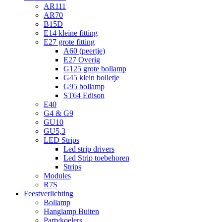
AR111
AR70
B15D
E14 kleine fitting
E27 grote fitting
A60 (peertje)
E27 Overig
G125 grote bollamp
G45 klein bolletje
G95 bollamp
ST64 Edison
E40
G4 & G9
GU10
GU5,3
LED Strips
Led strip drivers
Led Strip toebehoren
Strips
Modules
R7S
Feestverlichting
Bollamp
Hanglamp Buiten
Partykoelers