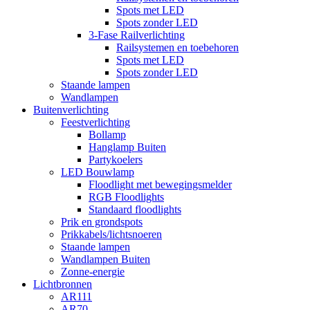
Spots met LED
Spots zonder LED
3-Fase Railverlichting
Railsystemen en toebehoren
Spots met LED
Spots zonder LED
Staande lampen
Wandlampen
Buitenverlichting
Feestverlichting
Bollamp
Hanglamp Buiten
Partykoelers
LED Bouwlamp
Floodlight met bewegingsmelder
RGB Floodlights
Standaard floodlights
Prik en grondspots
Prikkabels/lichtsnoeren
Staande lampen
Wandlampen Buiten
Zonne-energie
Lichtbronnen
AR111
AR70