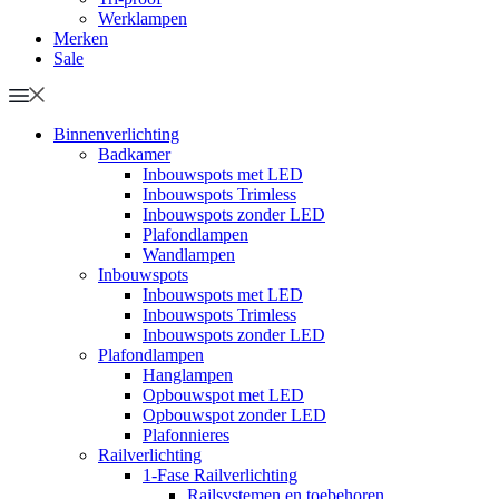
Werklampen
Merken
Sale
Binnenverlichting
Badkamer
Inbouwspots met LED
Inbouwspots Trimless
Inbouwspots zonder LED
Plafondlampen
Wandlampen
Inbouwspots
Inbouwspots met LED
Inbouwspots Trimless
Inbouwspots zonder LED
Plafondlampen
Hanglampen
Opbouwspot met LED
Opbouwspot zonder LED
Plafonnieres
Railverlichting
1-Fase Railverlichting
Railsystemen en toebehoren