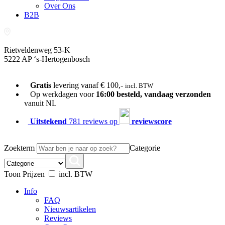
Over Ons
B2B
Rietveldenweg 53-K
5222 AP ‘s-Hertogenbosch
073-689 54 61
Gratis
levering vanaf € 100,-
incl. BTW
Op werkdagen voor
16:00 besteld, vandaag verzonden
vanuit NL
Uitstekend
781 reviews op
reviewscore
Zoekterm
Categorie
Toon Prijzen
incl. BTW
Info
FAQ
Nieuwsartikelen
Reviews