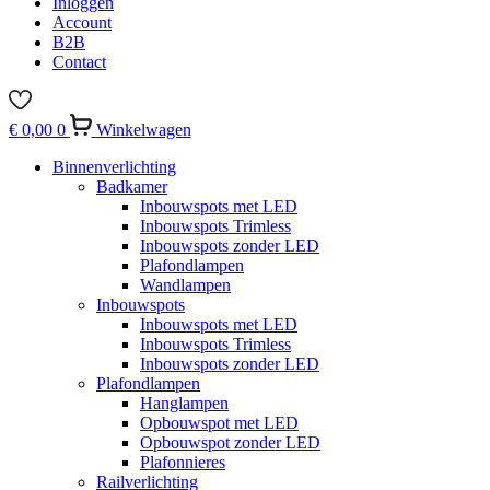
Inloggen
Account
B2B
Contact
€
0,00
0
Winkelwagen
Binnenverlichting
Badkamer
Inbouwspots met LED
Inbouwspots Trimless
Inbouwspots zonder LED
Plafondlampen
Wandlampen
Inbouwspots
Inbouwspots met LED
Inbouwspots Trimless
Inbouwspots zonder LED
Plafondlampen
Hanglampen
Opbouwspot met LED
Opbouwspot zonder LED
Plafonnieres
Railverlichting