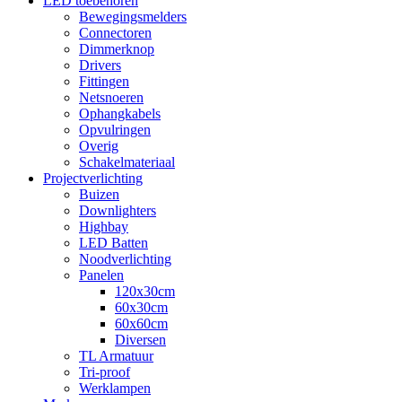
LED toebehoren
Bewegingsmelders
Connectoren
Dimmerknop
Drivers
Fittingen
Netsnoeren
Ophangkabels
Opvulringen
Overig
Schakelmateriaal
Projectverlichting
Buizen
Downlighters
Highbay
LED Batten
Noodverlichting
Panelen
120x30cm
60x30cm
60x60cm
Diversen
TL Armatuur
Tri-proof
Werklampen