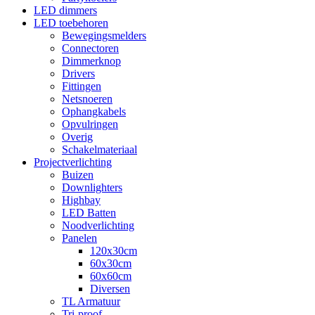
LED dimmers
LED toebehoren
Bewegingsmelders
Connectoren
Dimmerknop
Drivers
Fittingen
Netsnoeren
Ophangkabels
Opvulringen
Overig
Schakelmateriaal
Projectverlichting
Buizen
Downlighters
Highbay
LED Batten
Noodverlichting
Panelen
120x30cm
60x30cm
60x60cm
Diversen
TL Armatuur
Tri-proof