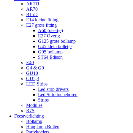
AR111
AR70
B15D
E14 kleine fitting
E27 grote fitting
A60 (peertje)
E27 Overig
G125 grote bollamp
G45 klein bolletje
G95 bollamp
ST64 Edison
E40
G4 & G9
GU10
GU5,3
LED Strips
Led strip drivers
Led Strip toebehoren
Strips
Modules
R7S
Feestverlichting
Bollamp
Hanglamp Buiten
Partykoelers