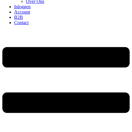
Over Ons
Inloggen
Account
B2B
Contact