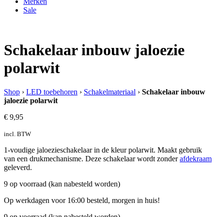
Merken
Sale
Schakelaar inbouw jaloezie
polarwit
Shop
›
LED toebehoren
›
Schakelmateriaal
›
Schakelaar inbouw
jaloezie polarwit
€
9,95
incl. BTW
1-voudige jaloezieschakelaar in de kleur polarwit. Maakt gebruik
van een drukmechanisme. Deze schakelaar wordt zonder
afdekraam
geleverd.
9 op voorraad (kan nabesteld worden)
Op werkdagen voor 16:00 besteld, morgen in huis!
9 op voorraad (kan nabesteld worden)