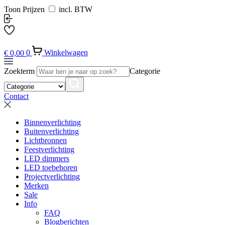
Toon Prijzen
incl. BTW
€
0,00
0
Winkelwagen
Zoekterm
Categorie
Contact
Binnenverlichting
Buitenverlichting
Lichtbronnen
Feestverlichting
LED dimmers
LED toebehoren
Projectverlichting
Merken
Sale
Info
FAQ
Blogberichten