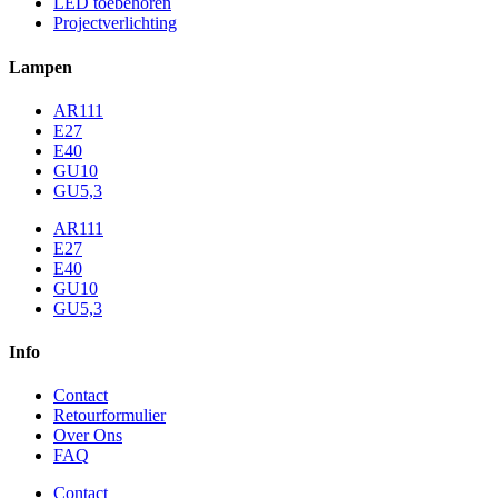
LED toebehoren
Projectverlichting
Lampen
AR111
E27
E40
GU10
GU5,3
AR111
E27
E40
GU10
GU5,3
Info
Contact
Retourformulier
Over Ons
FAQ
Contact