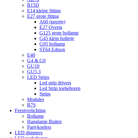
B15D
E14 kleine fitting
E27 grote fitting
A60 (peertje)
E27 Overig
G125 grote bollamp
G45 klein bolletje
G95 bollamp
ST64 Edison
E40
G4 & G9
GU10
GU5,3
LED Strips
Led strip drivers
Led Strip toebehoren
Strips
Modules
R7S
Feestverlichting
Bollamp
Hanglamp Buiten
Partykoelers
LED dimmers