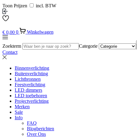
Toon Prijzen
incl. BTW
€
0,00
0
Winkelwagen
Zoekterm
Categorie
Contact
Binnenverlichting
Buitenverlichting
Lichtbronnen
Feestverlichting
LED dimmers
LED toebehoren
Projectverlichting
Merken
Sale
Info
FAQ
Blogberichten
Over Ons