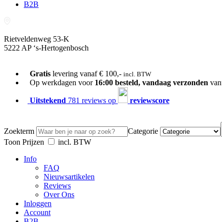
B2B
Rietveldenweg 53-K
5222 AP ‘s-Hertogenbosch
073-689 54 61
Gratis
levering vanaf € 100,-
incl. BTW
Op werkdagen voor
16:00 besteld, vandaag verzonden
van
Uitstekend
781 reviews op
reviewscore
Zoekterm
Categorie
Toon Prijzen
incl. BTW
Info
FAQ
Nieuwsartikelen
Reviews
Over Ons
Inloggen
Account
B2B