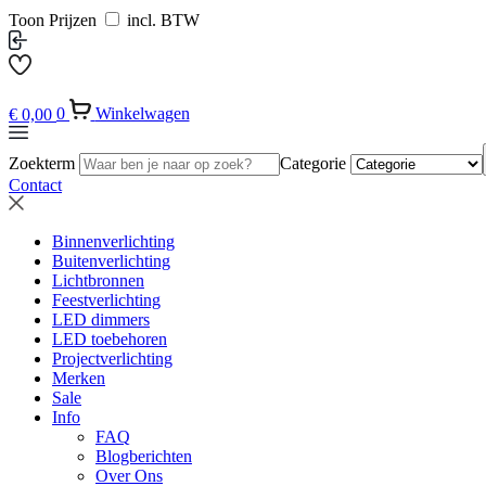
Toon Prijzen
incl. BTW
€
0,00
0
Winkelwagen
Zoekterm
Categorie
Contact
Binnenverlichting
Buitenverlichting
Lichtbronnen
Feestverlichting
LED dimmers
LED toebehoren
Projectverlichting
Merken
Sale
Info
FAQ
Blogberichten
Over Ons