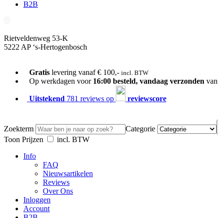
B2B
Rietveldenweg 53-K
5222 AP ‘s-Hertogenbosch
073-689 54 61
Gratis
levering vanaf € 100,-
incl. BTW
Op werkdagen voor
16:00 besteld, vandaag verzonden
van
Uitstekend
781 reviews op
reviewscore
Zoekterm
Categorie
Toon Prijzen
incl. BTW
Info
FAQ
Nieuwsartikelen
Reviews
Over Ons
Inloggen
Account
B2B