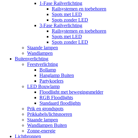
1-Fase Railverlichting
Railsystemen en toebehoren
Spots met LED
Spots zonder LED
3-Fase Railverlichting
Railsystemen en toebehoren
Spots met LED
Spots zonder LED
Staande lampen
Wandlampen
Buitenverlichting
Feestverlichting
Bollamp
Hanglamp Buiten
Partykoelers
LED Bouwlamp
Floodlight met bewegingsmelder
RGB Floodlights
Standaard floodlights
Prik en grondspots
Prikkabels/lichtsnoeren
Staande lampen
Wandlampen Buiten
Zonne-energie
Lichtbronnen