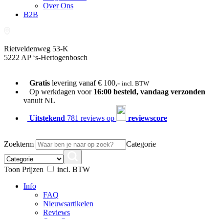
Over Ons
B2B
Rietveldenweg 53-K
5222 AP ‘s-Hertogenbosch
073-689 54 61
Gratis
levering vanaf € 100,-
incl. BTW
Op werkdagen voor
16:00 besteld, vandaag verzonden
vanuit NL
Uitstekend
781 reviews op
reviewscore
Zoekterm
Categorie
Toon Prijzen
incl. BTW
Info
FAQ
Nieuwsartikelen
Reviews