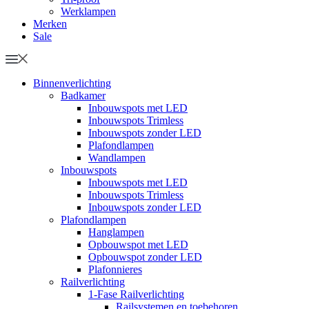
Werklampen
Merken
Sale
Binnenverlichting
Badkamer
Inbouwspots met LED
Inbouwspots Trimless
Inbouwspots zonder LED
Plafondlampen
Wandlampen
Inbouwspots
Inbouwspots met LED
Inbouwspots Trimless
Inbouwspots zonder LED
Plafondlampen
Hanglampen
Opbouwspot met LED
Opbouwspot zonder LED
Plafonnieres
Railverlichting
1-Fase Railverlichting
Railsystemen en toebehoren