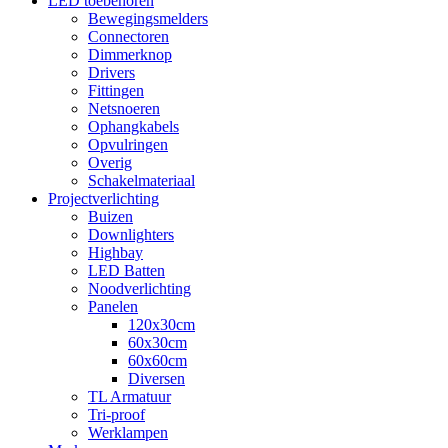
LED toebehoren
Bewegingsmelders
Connectoren
Dimmerknop
Drivers
Fittingen
Netsnoeren
Ophangkabels
Opvulringen
Overig
Schakelmateriaal
Projectverlichting
Buizen
Downlighters
Highbay
LED Batten
Noodverlichting
Panelen
120x30cm
60x30cm
60x60cm
Diversen
TL Armatuur
Tri-proof
Werklampen