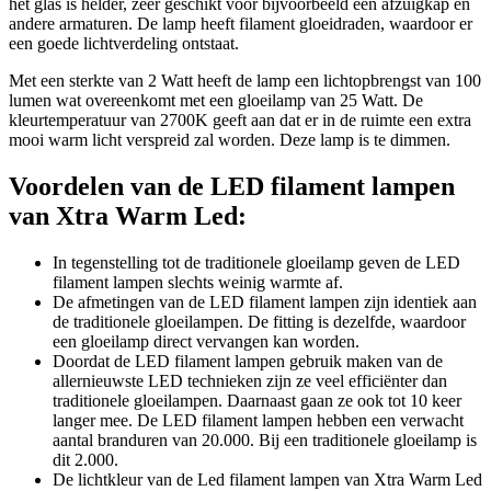
het glas is helder, zeer geschikt voor bijvoorbeeld een afzuigkap en
andere armaturen. De lamp heeft filament gloeidraden, waardoor er
een goede lichtverdeling ontstaat.
Met een sterkte van 2 Watt heeft de lamp een lichtopbrengst van 100
lumen wat overeenkomt met een gloeilamp van 25 Watt. De
kleurtemperatuur van 2700K geeft aan dat er in de ruimte een extra
mooi warm licht verspreid zal worden. Deze lamp is te dimmen.
Voordelen van de LED filament lampen
van Xtra Warm Led:
In tegenstelling tot de traditionele gloeilamp geven de LED
filament lampen slechts weinig warmte af.
De afmetingen van de LED filament lampen zijn identiek aan
de traditionele gloeilampen. De fitting is dezelfde, waardoor
een gloeilamp direct vervangen kan worden.
Doordat de LED filament lampen gebruik maken van de
allernieuwste LED technieken zijn ze veel efficiënter dan
traditionele gloeilampen. Daarnaast gaan ze ook tot 10 keer
langer mee. De LED filament lampen hebben een verwacht
aantal branduren van 20.000. Bij een traditionele gloeilamp is
dit 2.000.
De lichtkleur van de Led filament lampen van Xtra Warm Led