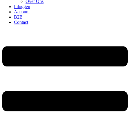
Over Ons
Inloggen
Account
B2B
Contact