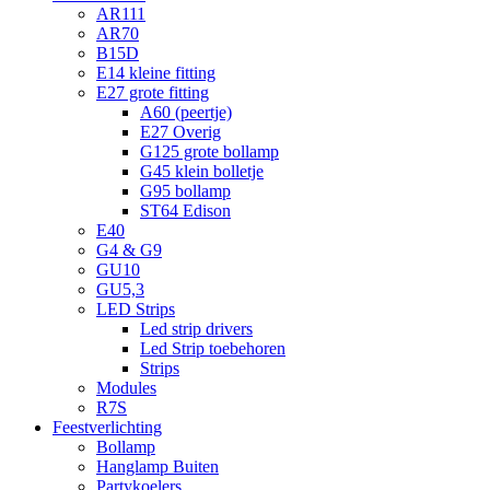
AR111
AR70
B15D
E14 kleine fitting
E27 grote fitting
A60 (peertje)
E27 Overig
G125 grote bollamp
G45 klein bolletje
G95 bollamp
ST64 Edison
E40
G4 & G9
GU10
GU5,3
LED Strips
Led strip drivers
Led Strip toebehoren
Strips
Modules
R7S
Feestverlichting
Bollamp
Hanglamp Buiten
Partykoelers