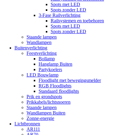
Spots met LED
Spots zonder LED
3-Fase Railverlichting
Railsystemen en toebehoren
Spots met LED
Spots zonder LED
Staande lampen
Wandlampen
Buitenverlichting
Feestverlichting
Bollamp
Hanglamp Buiten
Partykoelers
LED Bouwlamp
Floodlight met bewegingsmelder
RGB Floodlights
Standaard floodlights
Prik en grondspots
Prikkabels/lichtsnoeren
Staande lampen
Wandlampen Buiten
Zonne-energie
Lichtbronnen
AR111
AR70