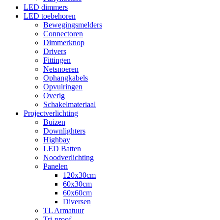
LED dimmers
LED toebehoren
Bewegingsmelders
Connectoren
Dimmerknop
Drivers
Fittingen
Netsnoeren
Ophangkabels
Opvulringen
Overig
Schakelmateriaal
Projectverlichting
Buizen
Downlighters
Highbay
LED Batten
Noodverlichting
Panelen
120x30cm
60x30cm
60x60cm
Diversen
TL Armatuur
Tri-proof