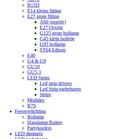
B15D
E14 kleine fitting
E27 grote fitting
A60 (peertje)
E27 Overig
G125 grote bollamp
G45 klein bolletje
G95 bollamp
ST64 Edison
E40
G4 & G9
GU10
GU5,3
LED Strips
Led strip drivers
Led Strip toebehoren
Strips
Modules
R7S
Feestverlichting
Bollamp
Hanglamp Buiten
Partykoelers
LED dimmers