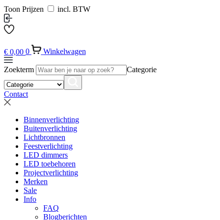
Toon Prijzen
incl. BTW
€
0,00
0
Winkelwagen
Zoekterm
Categorie
Contact
Binnenverlichting
Buitenverlichting
Lichtbronnen
Feestverlichting
LED dimmers
LED toebehoren
Projectverlichting
Merken
Sale
Info
FAQ
Blogberichten