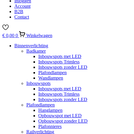
Inloggen
Account
B2B
Contact
€
0,00
0
Winkelwagen
Binnenverlichting
Badkamer
Inbouwspots met LED
Inbouwspots Trimless
Inbouwspots zonder LED
Plafondlampen
Wandlampen
Inbouwspots
Inbouwspots met LED
Inbouwspots Trimless
Inbouwspots zonder LED
Plafondlampen
Hanglampen
Opbouwspot met LED
Opbouwspot zonder LED
Plafonnieres
Railverlichting