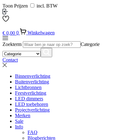
Toon Prijzen
incl. BTW
€
0,00
0
Winkelwagen
Zoekterm
Categorie
Contact
Binnenverlichting
Buitenverlichting
Lichtbronnen
Feestverlichting
LED dimmers
LED toebehoren
Projectverlichting
Merken
Sale
Info
FAQ
Blogberichten