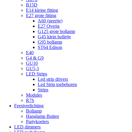
B15D
E14 kleine fitting
E27 grote fitting
A60 (peertje)
E27 Overig
G125 grote bollamp
G45 klein bolletje
G95 bollamp
ST64 Edison
E40
G4 & G9
GU10
GU5,3
LED Strips
Led strip drivers
Led Strip toebehoren
Strips
Modules
R7S
Feestverlichting
Bollamp
Hanglamp Buiten
Partykoelers
LED dimmers