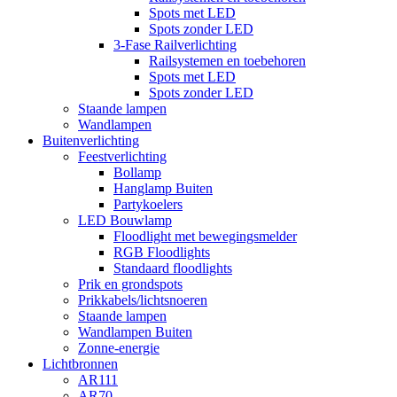
Spots met LED
Spots zonder LED
3-Fase Railverlichting
Railsystemen en toebehoren
Spots met LED
Spots zonder LED
Staande lampen
Wandlampen
Buitenverlichting
Feestverlichting
Bollamp
Hanglamp Buiten
Partykoelers
LED Bouwlamp
Floodlight met bewegingsmelder
RGB Floodlights
Standaard floodlights
Prik en grondspots
Prikkabels/lichtsnoeren
Staande lampen
Wandlampen Buiten
Zonne-energie
Lichtbronnen
AR111
AR70