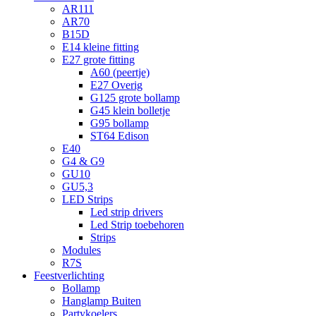
AR111
AR70
B15D
E14 kleine fitting
E27 grote fitting
A60 (peertje)
E27 Overig
G125 grote bollamp
G45 klein bolletje
G95 bollamp
ST64 Edison
E40
G4 & G9
GU10
GU5,3
LED Strips
Led strip drivers
Led Strip toebehoren
Strips
Modules
R7S
Feestverlichting
Bollamp
Hanglamp Buiten
Partykoelers