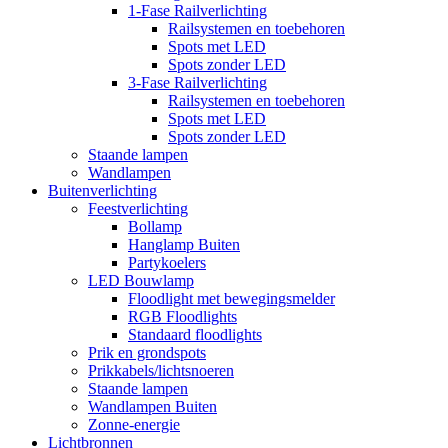
1-Fase Railverlichting
Railsystemen en toebehoren
Spots met LED
Spots zonder LED
3-Fase Railverlichting
Railsystemen en toebehoren
Spots met LED
Spots zonder LED
Staande lampen
Wandlampen
Buitenverlichting
Feestverlichting
Bollamp
Hanglamp Buiten
Partykoelers
LED Bouwlamp
Floodlight met bewegingsmelder
RGB Floodlights
Standaard floodlights
Prik en grondspots
Prikkabels/lichtsnoeren
Staande lampen
Wandlampen Buiten
Zonne-energie
Lichtbronnen