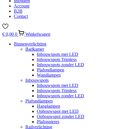
Inloggen
Account
B2B
Contact
€
0,00
0
Winkelwagen
Binnenverlichting
Badkamer
Inbouwspots met LED
Inbouwspots Trimless
Inbouwspots zonder LED
Plafondlampen
Wandlampen
Inbouwspots
Inbouwspots met LED
Inbouwspots Trimless
Inbouwspots zonder LED
Plafondlampen
Hanglampen
Opbouwspot met LED
Opbouwspot zonder LED
Plafonnieres
Railverlichting