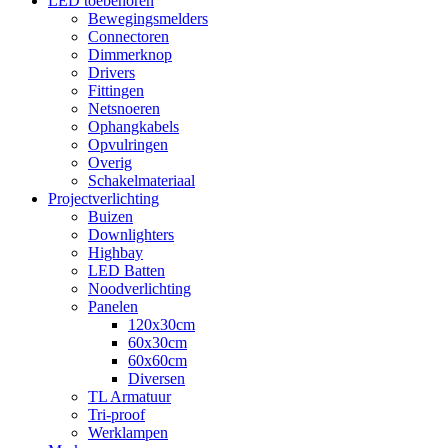
LED toebehoren
Bewegingsmelders
Connectoren
Dimmerknop
Drivers
Fittingen
Netsnoeren
Ophangkabels
Opvulringen
Overig
Schakelmateriaal
Projectverlichting
Buizen
Downlighters
Highbay
LED Batten
Noodverlichting
Panelen
120x30cm
60x30cm
60x60cm
Diversen
TL Armatuur
Tri-proof
Werklampen