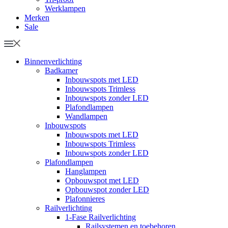
Werklampen
Merken
Sale
Binnenverlichting
Badkamer
Inbouwspots met LED
Inbouwspots Trimless
Inbouwspots zonder LED
Plafondlampen
Wandlampen
Inbouwspots
Inbouwspots met LED
Inbouwspots Trimless
Inbouwspots zonder LED
Plafondlampen
Hanglampen
Opbouwspot met LED
Opbouwspot zonder LED
Plafonnieres
Railverlichting
1-Fase Railverlichting
Railsystemen en toebehoren