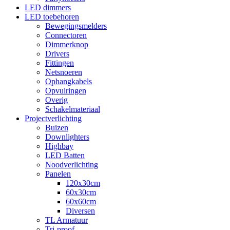
LED dimmers
LED toebehoren
Bewegingsmelders
Connectoren
Dimmerknop
Drivers
Fittingen
Netsnoeren
Ophangkabels
Opvulringen
Overig
Schakelmateriaal
Projectverlichting
Buizen
Downlighters
Highbay
LED Batten
Noodverlichting
Panelen
120x30cm
60x30cm
60x60cm
Diversen
TL Armatuur
Tri-proof