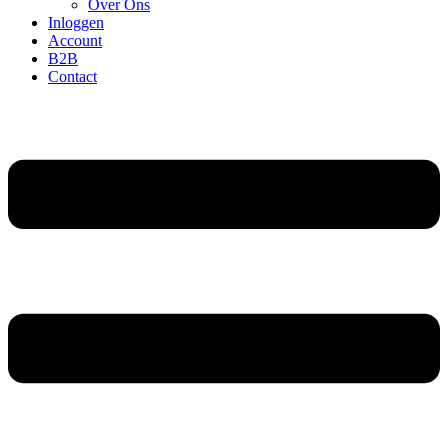
Over Ons
Inloggen
Account
B2B
Contact