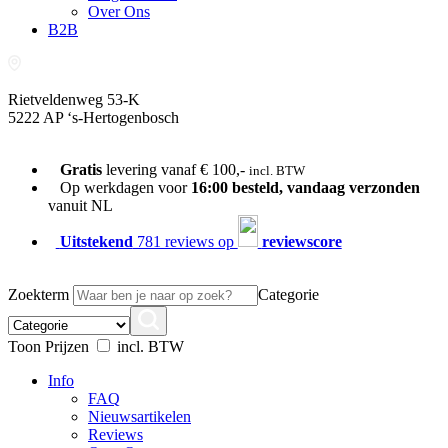
Over Ons
B2B
Rietveldenweg 53-K
5222 AP ‘s-Hertogenbosch
073-689 54 61
Gratis
levering vanaf € 100,-
incl. BTW
Op werkdagen voor
16:00 besteld, vandaag verzonden
vanuit NL
Uitstekend
781 reviews op
reviewscore
Zoekterm
Categorie
Toon Prijzen
incl. BTW
Info
FAQ
Nieuwsartikelen
Reviews