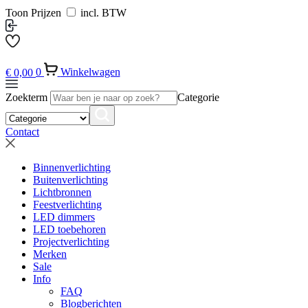
Toon Prijzen
incl. BTW
€
0,00
0
Winkelwagen
Zoekterm
Categorie
Contact
Binnenverlichting
Buitenverlichting
Lichtbronnen
Feestverlichting
LED dimmers
LED toebehoren
Projectverlichting
Merken
Sale
Info
FAQ
Blogberichten