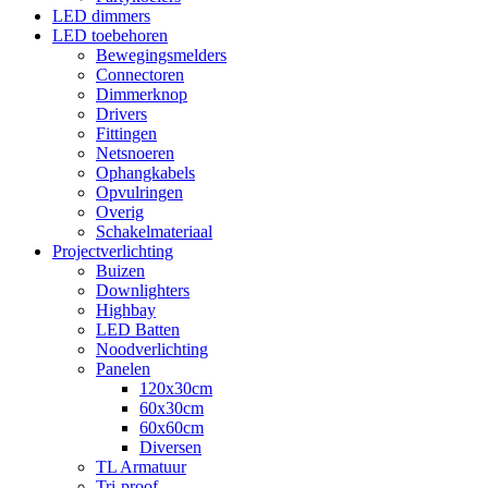
LED dimmers
LED toebehoren
Bewegingsmelders
Connectoren
Dimmerknop
Drivers
Fittingen
Netsnoeren
Ophangkabels
Opvulringen
Overig
Schakelmateriaal
Projectverlichting
Buizen
Downlighters
Highbay
LED Batten
Noodverlichting
Panelen
120x30cm
60x30cm
60x60cm
Diversen
TL Armatuur
Tri-proof