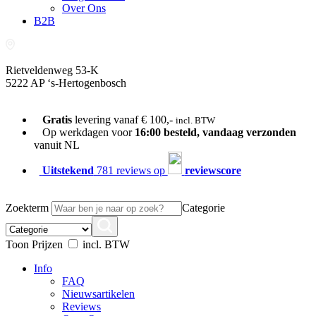
Over Ons
B2B
Rietveldenweg 53-K
5222 AP ‘s-Hertogenbosch
073-689 54 61
Gratis
levering vanaf € 100,-
incl. BTW
Op werkdagen voor
16:00 besteld, vandaag verzonden
vanuit NL
Uitstekend
781 reviews op
reviewscore
Zoekterm
Categorie
Toon Prijzen
incl. BTW
Info
FAQ
Nieuwsartikelen
Reviews