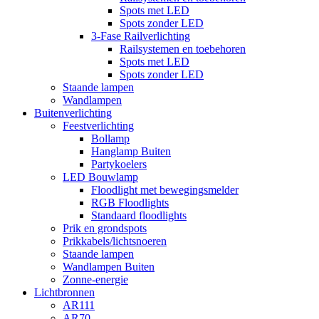
Spots met LED
Spots zonder LED
3-Fase Railverlichting
Railsystemen en toebehoren
Spots met LED
Spots zonder LED
Staande lampen
Wandlampen
Buitenverlichting
Feestverlichting
Bollamp
Hanglamp Buiten
Partykoelers
LED Bouwlamp
Floodlight met bewegingsmelder
RGB Floodlights
Standaard floodlights
Prik en grondspots
Prikkabels/lichtsnoeren
Staande lampen
Wandlampen Buiten
Zonne-energie
Lichtbronnen
AR111
AR70