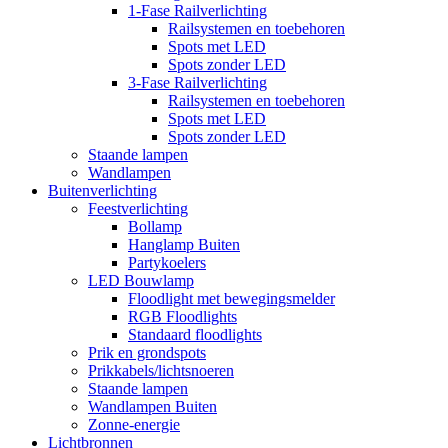
1-Fase Railverlichting
Railsystemen en toebehoren
Spots met LED
Spots zonder LED
3-Fase Railverlichting
Railsystemen en toebehoren
Spots met LED
Spots zonder LED
Staande lampen
Wandlampen
Buitenverlichting
Feestverlichting
Bollamp
Hanglamp Buiten
Partykoelers
LED Bouwlamp
Floodlight met bewegingsmelder
RGB Floodlights
Standaard floodlights
Prik en grondspots
Prikkabels/lichtsnoeren
Staande lampen
Wandlampen Buiten
Zonne-energie
Lichtbronnen