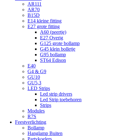
AR111
AR70
B15D
E14 kleine fitting
E27 grote fitting
A60 (peertje)
E27 Overig
G125 grote bollamp
G45 klein bolletje
G95 bollamp
ST64 Edison
E40
G4 & G9
GU10
GU5,3
LED Strips
Led strip drivers
Led Strip toebehoren
Strips
Modules
R7S
Feestverlichting
Bollamp
Hanglamp Buiten
Partykoelers