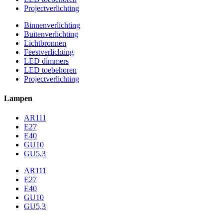
Projectverlichting
Binnenverlichting
Buitenverlichting
Lichtbronnen
Feestverlichting
LED dimmers
LED toebehoren
Projectverlichting
Lampen
AR111
E27
E40
GU10
GU5,3
AR111
E27
E40
GU10
GU5,3