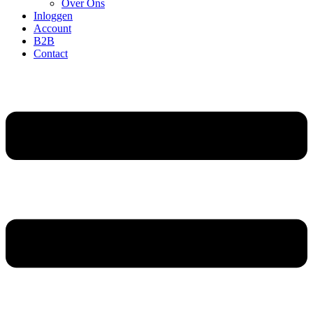
Over Ons
Inloggen
Account
B2B
Contact