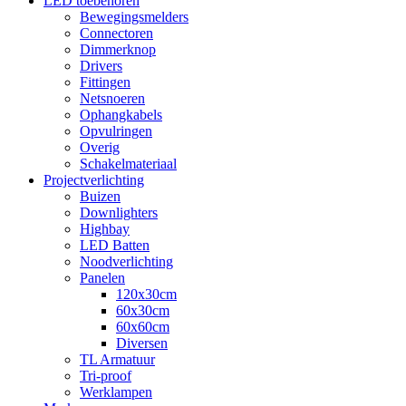
LED toebehoren
Bewegingsmelders
Connectoren
Dimmerknop
Drivers
Fittingen
Netsnoeren
Ophangkabels
Opvulringen
Overig
Schakelmateriaal
Projectverlichting
Buizen
Downlighters
Highbay
LED Batten
Noodverlichting
Panelen
120x30cm
60x30cm
60x60cm
Diversen
TL Armatuur
Tri-proof
Werklampen