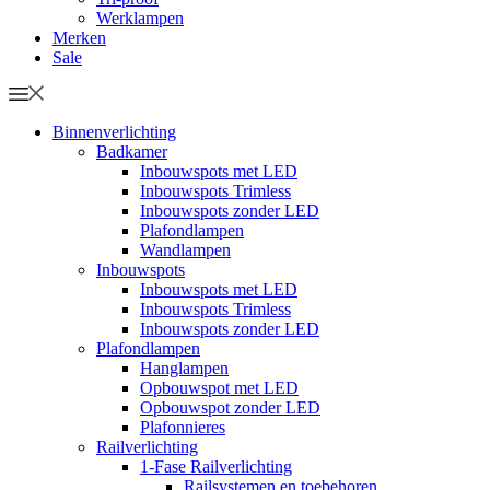
Werklampen
Merken
Sale
Binnenverlichting
Badkamer
Inbouwspots met LED
Inbouwspots Trimless
Inbouwspots zonder LED
Plafondlampen
Wandlampen
Inbouwspots
Inbouwspots met LED
Inbouwspots Trimless
Inbouwspots zonder LED
Plafondlampen
Hanglampen
Opbouwspot met LED
Opbouwspot zonder LED
Plafonnieres
Railverlichting
1-Fase Railverlichting
Railsystemen en toebehoren