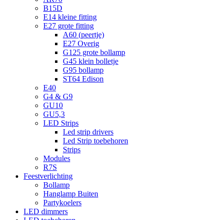
B15D
E14 kleine fitting
E27 grote fitting
A60 (peertje)
E27 Overig
G125 grote bollamp
G45 klein bolletje
G95 bollamp
ST64 Edison
E40
G4 & G9
GU10
GU5,3
LED Strips
Led strip drivers
Led Strip toebehoren
Strips
Modules
R7S
Feestverlichting
Bollamp
Hanglamp Buiten
Partykoelers
LED dimmers