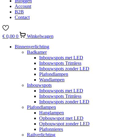
Inloggen
Account
B2B
Contact
€
0,00
0
Winkelwagen
Binnenverlichting
Badkamer
Inbouwspots met LED
Inbouwspots Trimless
Inbouwspots zonder LED
Plafondlampen
Wandlampen
Inbouwspots
Inbouwspots met LED
Inbouwspots Trimless
Inbouwspots zonder LED
Plafondlampen
Hanglampen
Opbouwspot met LED
Opbouwspot zonder LED
Plafonnieres
Railverlichting