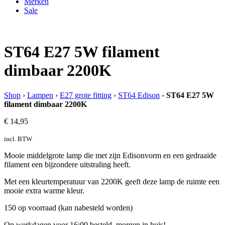
Merken
Sale
ST64 E27 5W filament
dimbaar 2200K
Shop
›
Lampen
›
E27 grote fitting
›
ST64 Edison
›
ST64 E27 5W
filament dimbaar 2200K
€
14,95
incl. BTW
Mooie middelgrote lamp die met zijn Edisonvorm en een gedraaide
filament een bijzondere uitstraling heeft.
Met een kleurtemperatuur van 2200K geeft deze lamp de ruimte een
mooie extra warme kleur.
150 op voorraad (kan nabesteld worden)
Op werkdagen voor 16:00 besteld, morgen in huis!