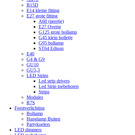
B15D
E14 kleine fitting
E27 grote fitting
A60 (peertje)
E27 Overig
G125 grote bollamp
G45 klein bolletje
G95 bollamp
ST64 Edison
E40
G4 & G9
GU10
GU5,3
LED Strips
Led strip drivers
Led Strip toebehoren
Strips
Modules
R7S
Feestverlichting
Bollamp
Hanglamp Buiten
Partykoelers
LED dimmers