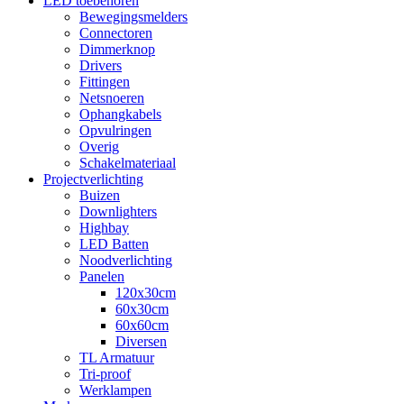
LED toebehoren
Bewegingsmelders
Connectoren
Dimmerknop
Drivers
Fittingen
Netsnoeren
Ophangkabels
Opvulringen
Overig
Schakelmateriaal
Projectverlichting
Buizen
Downlighters
Highbay
LED Batten
Noodverlichting
Panelen
120x30cm
60x30cm
60x60cm
Diversen
TL Armatuur
Tri-proof
Werklampen