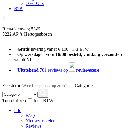
Over Ons
B2B
Rietveldenweg 53-K
5222 AP ‘s-Hertogenbosch
073-689 54 61
Gratis
levering vanaf € 100,-
incl. BTW
Op werkdagen voor
16:00 besteld, vandaag verzonden
vanuit NL
Uitstekend
781 reviews op
reviewscore
Zoekterm
Categorie
Toon Prijzen
incl. BTW
Info
FAQ
Nieuwsartikelen
Reviews