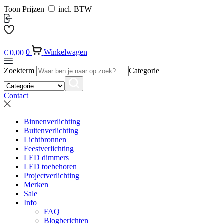
Toon Prijzen
incl. BTW
€
0,00
0
Winkelwagen
Zoekterm
Categorie
Contact
Binnenverlichting
Buitenverlichting
Lichtbronnen
Feestverlichting
LED dimmers
LED toebehoren
Projectverlichting
Merken
Sale
Info
FAQ
Blogberichten