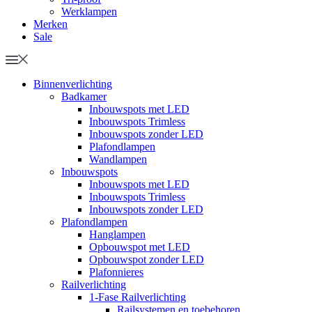
Werklampen
Merken
Sale
Binnenverlichting
Badkamer
Inbouwspots met LED
Inbouwspots Trimless
Inbouwspots zonder LED
Plafondlampen
Wandlampen
Inbouwspots
Inbouwspots met LED
Inbouwspots Trimless
Inbouwspots zonder LED
Plafondlampen
Hanglampen
Opbouwspot met LED
Opbouwspot zonder LED
Plafonnieres
Railverlichting
1-Fase Railverlichting
Railsystemen en toebehoren