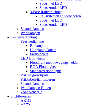
Spots met LED
Spots zonder LED
3-Fase Railverlichting
Railsystemen en toebehoren
Spots met LED
Spots zonder LED
Staande lampen
Wandlampen
Buitenverlichting
Feestverlichting
Bollamp
Hanglamp Buiten
Partykoelers
LED Bouwlamp
Floodlight met bewegingsmelder
RGB Floodlights
Standaard floodlights
Prik en grondspots
Prikkabels/lichtsnoeren
Staande lampen
Wandlampen Buiten
Zonne-energie
Lichtbronnen
AR111
AR70