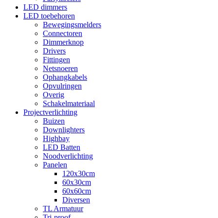
LED dimmers
LED toebehoren
Bewegingsmelders
Connectoren
Dimmerknop
Drivers
Fittingen
Netsnoeren
Ophangkabels
Opvulringen
Overig
Schakelmateriaal
Projectverlichting
Buizen
Downlighters
Highbay
LED Batten
Noodverlichting
Panelen
120x30cm
60x30cm
60x60cm
Diversen
TL Armatuur
Tri-proof