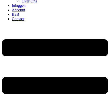
Over Ons
Inloggen
Account
B2B
Contact