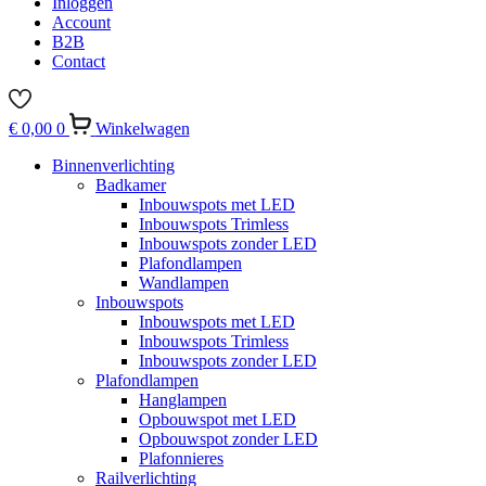
Inloggen
Account
B2B
Contact
€
0,00
0
Winkelwagen
Binnenverlichting
Badkamer
Inbouwspots met LED
Inbouwspots Trimless
Inbouwspots zonder LED
Plafondlampen
Wandlampen
Inbouwspots
Inbouwspots met LED
Inbouwspots Trimless
Inbouwspots zonder LED
Plafondlampen
Hanglampen
Opbouwspot met LED
Opbouwspot zonder LED
Plafonnieres
Railverlichting