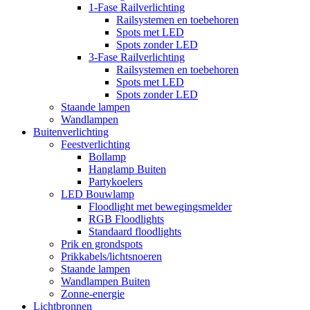
1-Fase Railverlichting
Railsystemen en toebehoren
Spots met LED
Spots zonder LED
3-Fase Railverlichting
Railsystemen en toebehoren
Spots met LED
Spots zonder LED
Staande lampen
Wandlampen
Buitenverlichting
Feestverlichting
Bollamp
Hanglamp Buiten
Partykoelers
LED Bouwlamp
Floodlight met bewegingsmelder
RGB Floodlights
Standaard floodlights
Prik en grondspots
Prikkabels/lichtsnoeren
Staande lampen
Wandlampen Buiten
Zonne-energie
Lichtbronnen