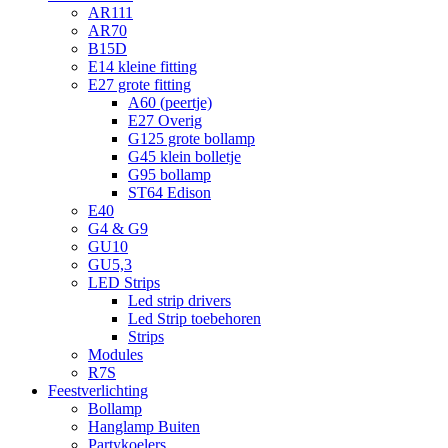
AR111
AR70
B15D
E14 kleine fitting
E27 grote fitting
A60 (peertje)
E27 Overig
G125 grote bollamp
G45 klein bolletje
G95 bollamp
ST64 Edison
E40
G4 & G9
GU10
GU5,3
LED Strips
Led strip drivers
Led Strip toebehoren
Strips
Modules
R7S
Feestverlichting
Bollamp
Hanglamp Buiten
Partykoelers