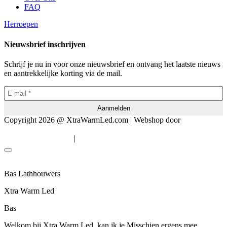
FAQ
Herroepen
Nieuwsbrief inschrijven
Schrijf je nu in voor onze nieuwsbrief en ontvang het laatste nieuws
en aantrekkelijke korting via de mail.
Copyright 2026 @ XtraWarmLed.com | Webshop door
BEWISE
Solutions
|
Algemene voorwaarden
Privacyverklaring
Bas Lathhouwers
Xtra Warm Led
Bas
Welkom bij Xtra Warm Led, kan ik je Misschien ergens mee