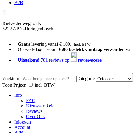
B2B
Rietveldenweg 53-K
5222 AP ‘s-Hertogenbosch
073-689 54 61
Gratis
levering vanaf € 100,-
incl. BTW
Op werkdagen voor
16:00 besteld, vandaag verzonden
van
Uitstekend
781 reviews op
reviewscore
Zoekterm
Categorie
Toon Prijzen
incl. BTW
Info
FAQ
Nieuwsartikelen
Reviews
Over Ons
Inloggen
Account
B2B