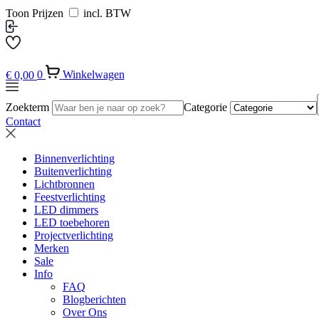
Toon Prijzen
incl. BTW
€
0,00
0
Winkelwagen
Zoekterm
Categorie
Contact
Binnenverlichting
Buitenverlichting
Lichtbronnen
Feestverlichting
LED dimmers
LED toebehoren
Projectverlichting
Merken
Sale
Info
FAQ
Blogberichten
Over Ons