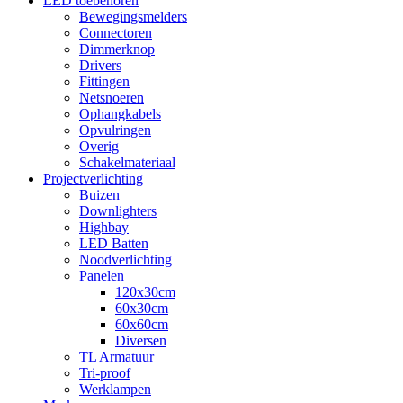
LED toebehoren
Bewegingsmelders
Connectoren
Dimmerknop
Drivers
Fittingen
Netsnoeren
Ophangkabels
Opvulringen
Overig
Schakelmateriaal
Projectverlichting
Buizen
Downlighters
Highbay
LED Batten
Noodverlichting
Panelen
120x30cm
60x30cm
60x60cm
Diversen
TL Armatuur
Tri-proof
Werklampen