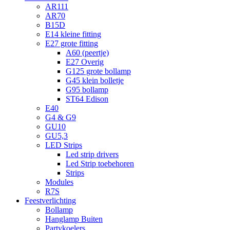
AR111
AR70
B15D
E14 kleine fitting
E27 grote fitting
A60 (peertje)
E27 Overig
G125 grote bollamp
G45 klein bolletje
G95 bollamp
ST64 Edison
E40
G4 & G9
GU10
GU5,3
LED Strips
Led strip drivers
Led Strip toebehoren
Strips
Modules
R7S
Feestverlichting
Bollamp
Hanglamp Buiten
Partykoelers