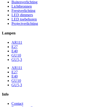
Buitenverlichting
Lichtbronnen
Feestverlichting
LED dimmers
LED toebehoren
Projectverlichting
Lampen
AR111
E27
E40
GU10
GU5,3
AR111
E27
E40
GU10
GU5,3
Info
Contact