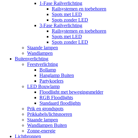
1-Fase Railverlichting
Railsystemen en toebehoren
Spots met LED
Spots zonder LED
3-Fase Railverlichting
Railsystemen en toebehoren
Spots met LED
Spots zonder LED
Staande lampen
Wandlampen
Buitenverlichting
Feestverlichting
Bollamp
Hanglamp Buiten
Partykoelers
LED Bouwlamp
Floodlight met bewegingsmelder
RGB Floodlights
Standaard floodlights
Prik en grondspots
Prikkabels/lichtsnoeren
Staande lampen
Wandlampen Buiten
Zonne-energie
Lichtbronnen