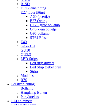
B15D
E14 kleine fitting
E27 grote fitting
A60 (peertje)
E27 Overig
G125 grote bollamp
G45 klein bolletje
G95 bollamp
ST64 Edison
E40
G4 & G9
GU10
GU5,3
LED Strips
Led strip drivers
Led Strip toebehoren
Strips
Modules
R7S
Feestverlichting
Bollamp
Hanglamp Buiten
Partykoelers
LED dimmers