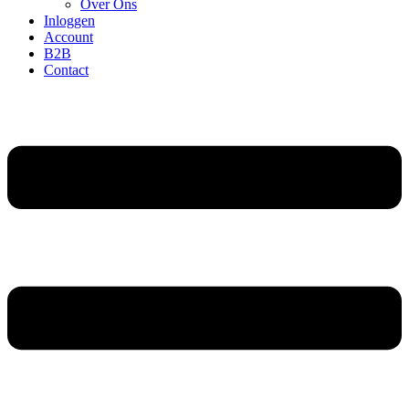
Over Ons
Inloggen
Account
B2B
Contact