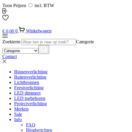
Toon Prijzen
incl. BTW
€
0,00
0
Winkelwagen
Zoekterm
Categorie
Contact
Binnenverlichting
Buitenverlichting
Lichtbronnen
Feestverlichting
LED dimmers
LED toebehoren
Projectverlichting
Merken
Sale
Info
FAQ
Blogberichten