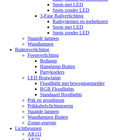
Spots met LED
Spots zonder LED
3-Fase Railverlichting
Railsystemen en toebehoren
Spots met LED
Spots zonder LED
Staande lampen
Wandlampen
Buitenverlichting
Feestverlichting
Bollamp
Hanglamp Buiten
Partykoelers
LED Bouwlamp
Floodlight met bewegingsmelder
RGB Floodlights
Standaard floodlights
Prik en grondspots
Prikkabels/lichtsnoeren
Staande lampen
Wandlampen Buiten
Zonne-energie
Lichtbronnen
AR111
AR70