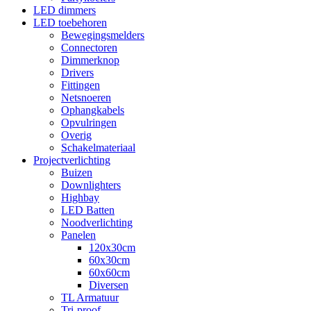
LED dimmers
LED toebehoren
Bewegingsmelders
Connectoren
Dimmerknop
Drivers
Fittingen
Netsnoeren
Ophangkabels
Opvulringen
Overig
Schakelmateriaal
Projectverlichting
Buizen
Downlighters
Highbay
LED Batten
Noodverlichting
Panelen
120x30cm
60x30cm
60x60cm
Diversen
TL Armatuur
Tri-proof