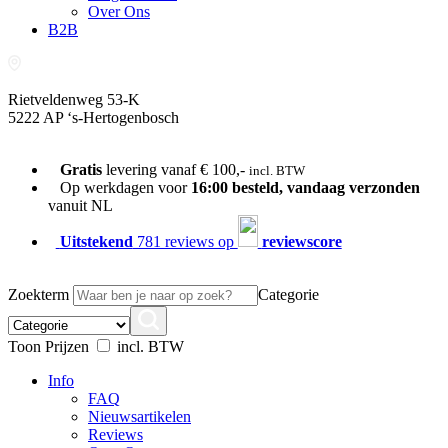
Over Ons
B2B
Rietveldenweg 53-K
5222 AP ‘s-Hertogenbosch
073-689 54 61
Gratis
levering vanaf € 100,-
incl. BTW
Op werkdagen voor
16:00 besteld, vandaag verzonden
vanuit NL
Uitstekend
781 reviews op
reviewscore
Zoekterm
Categorie
Toon Prijzen
incl. BTW
Info
FAQ
Nieuwsartikelen
Reviews