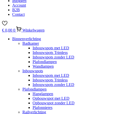
Inloggen
Account
B2B
Contact
€
0,00
0
Winkelwagen
Binnenverlichting
Badkamer
Inbouwspots met LED
Inbouwspots Trimless
Inbouwspots zonder LED
Plafondlampen
Wandlampen
Inbouwspots
Inbouwspots met LED
Inbouwspots Trimless
Inbouwspots zonder LED
Plafondlampen
Hanglampen
Opbouwspot met LED
Opbouwspot zonder LED
Plafonnieres
Railverlichting