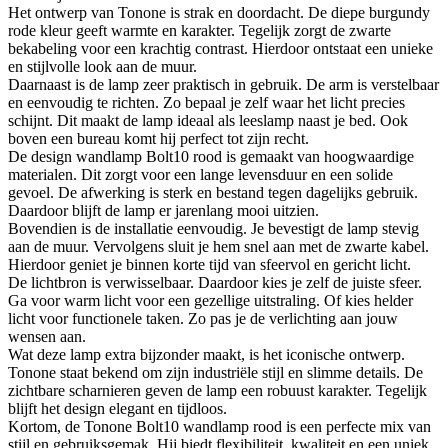
Het ontwerp van Tonone is strak en doordacht. De diepe burgundy
rode kleur geeft warmte en karakter. Tegelijk zorgt de zwarte
bekabeling voor een krachtig contrast. Hierdoor ontstaat een unieke
en stijlvolle look aan de muur.
Daarnaast is de lamp zeer praktisch in gebruik. De arm is verstelbaar
en eenvoudig te richten. Zo bepaal je zelf waar het licht precies
schijnt. Dit maakt de lamp ideaal als leeslamp naast je bed. Ook
boven een bureau komt hij perfect tot zijn recht.
De design wandlamp Bolt10 rood is gemaakt van hoogwaardige
materialen. Dit zorgt voor een lange levensduur en een solide
gevoel. De afwerking is sterk en bestand tegen dagelijks gebruik.
Daardoor blijft de lamp er jarenlang mooi uitzien.
Bovendien is de installatie eenvoudig. Je bevestigt de lamp stevig
aan de muur. Vervolgens sluit je hem snel aan met de zwarte kabel.
Hierdoor geniet je binnen korte tijd van sfeervol en gericht licht.
De lichtbron is verwisselbaar. Daardoor kies je zelf de juiste sfeer.
Ga voor warm licht voor een gezellige uitstraling. Of kies helder
licht voor functionele taken. Zo pas je de verlichting aan jouw
wensen aan.
Wat deze lamp extra bijzonder maakt, is het iconische ontwerp.
Tonone staat bekend om zijn industriële stijl en slimme details. De
zichtbare scharnieren geven de lamp een robuust karakter. Tegelijk
blijft het design elegant en tijdloos.
Kortom, de Tonone Bolt10 wandlamp rood is een perfecte mix van
stijl en gebruiksgemak. Hij biedt flexibiliteit, kwaliteit en een uniek