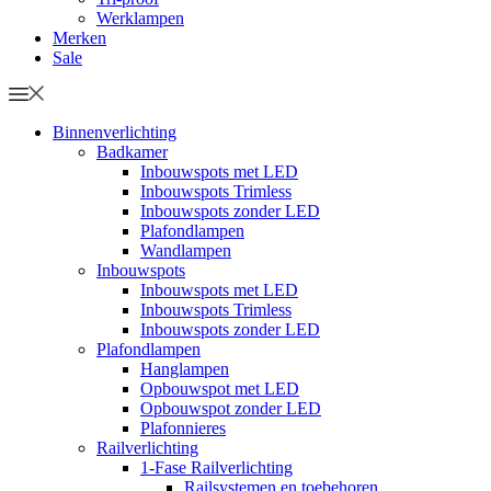
Werklampen
Merken
Sale
Binnenverlichting
Badkamer
Inbouwspots met LED
Inbouwspots Trimless
Inbouwspots zonder LED
Plafondlampen
Wandlampen
Inbouwspots
Inbouwspots met LED
Inbouwspots Trimless
Inbouwspots zonder LED
Plafondlampen
Hanglampen
Opbouwspot met LED
Opbouwspot zonder LED
Plafonnieres
Railverlichting
1-Fase Railverlichting
Railsystemen en toebehoren