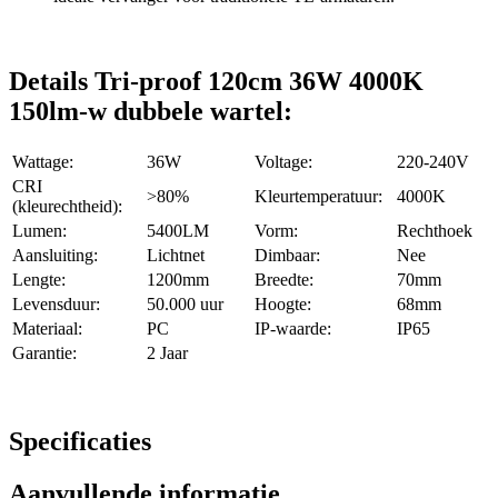
Details Tri-proof 120cm 36W 4000K
150lm-w dubbele wartel:
Wattage:
36W
Voltage:
220-240V
CRI
>80%
Kleurtemperatuur:
4000K
(kleurechtheid):
Lumen:
5400LM
Vorm:
Rechthoek
Aansluiting:
Lichtnet
Dimbaar:
Nee
Lengte:
1200mm
Breedte:
70mm
Levensduur:
50.000 uur
Hoogte:
68mm
Materiaal:
PC
IP-waarde:
IP65
Garantie:
2 Jaar
Specificaties
Aanvullende informatie