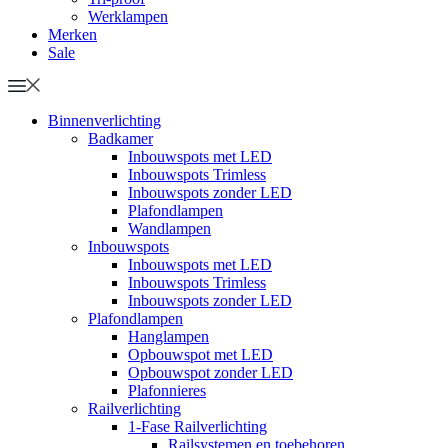
Werklampen
Merken
Sale
Binnenverlichting
Badkamer
Inbouwspots met LED
Inbouwspots Trimless
Inbouwspots zonder LED
Plafondlampen
Wandlampen
Inbouwspots
Inbouwspots met LED
Inbouwspots Trimless
Inbouwspots zonder LED
Plafondlampen
Hanglampen
Opbouwspot met LED
Opbouwspot zonder LED
Plafonnieres
Railverlichting
1-Fase Railverlichting
Railsystemen en toebehoren