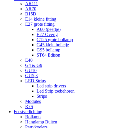
AR111
AR70
B15D
E14 kleine fitting
E27 grote fitting
A60 (peertje)
E27 Overig
G125 grote bollamp
G45 klein bolletje
G95 bollamp
ST64 Edison
E40
G4 & G9
GU10
GU5,3
LED Strips
Led strip drivers
Led Strip toebehoren
Strips
Modules
R7S
Feestverlichting
Bollamp
Hanglamp Buiten
Partykoelers