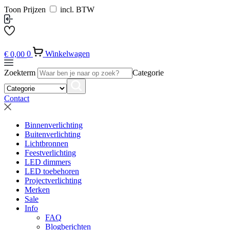
Toon Prijzen
incl. BTW
€
0,00
0
Winkelwagen
Zoekterm
Categorie
Contact
Binnenverlichting
Buitenverlichting
Lichtbronnen
Feestverlichting
LED dimmers
LED toebehoren
Projectverlichting
Merken
Sale
Info
FAQ
Blogberichten