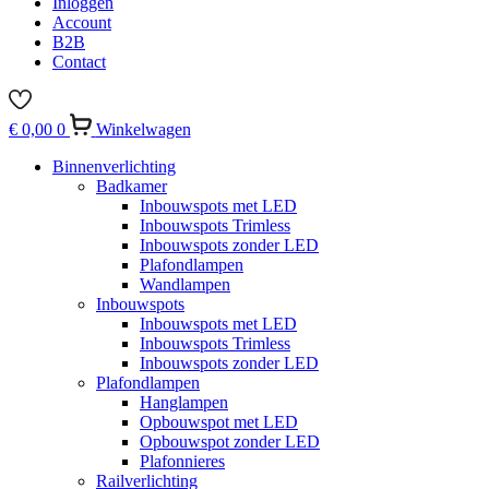
Inloggen
Account
B2B
Contact
€
0,00
0
Winkelwagen
Binnenverlichting
Badkamer
Inbouwspots met LED
Inbouwspots Trimless
Inbouwspots zonder LED
Plafondlampen
Wandlampen
Inbouwspots
Inbouwspots met LED
Inbouwspots Trimless
Inbouwspots zonder LED
Plafondlampen
Hanglampen
Opbouwspot met LED
Opbouwspot zonder LED
Plafonnieres
Railverlichting