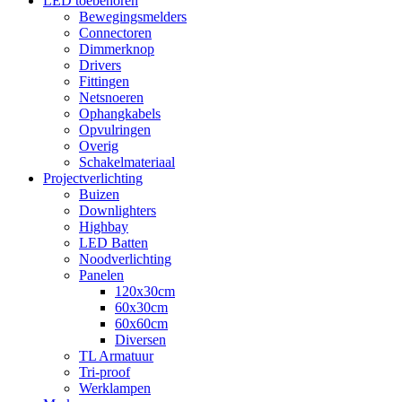
LED toebehoren
Bewegingsmelders
Connectoren
Dimmerknop
Drivers
Fittingen
Netsnoeren
Ophangkabels
Opvulringen
Overig
Schakelmateriaal
Projectverlichting
Buizen
Downlighters
Highbay
LED Batten
Noodverlichting
Panelen
120x30cm
60x30cm
60x60cm
Diversen
TL Armatuur
Tri-proof
Werklampen