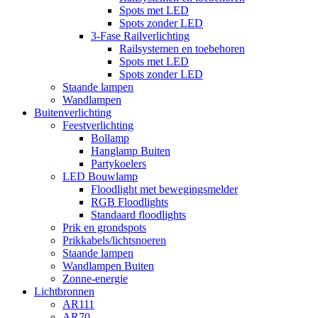
Spots met LED
Spots zonder LED
3-Fase Railverlichting
Railsystemen en toebehoren
Spots met LED
Spots zonder LED
Staande lampen
Wandlampen
Buitenverlichting
Feestverlichting
Bollamp
Hanglamp Buiten
Partykoelers
LED Bouwlamp
Floodlight met bewegingsmelder
RGB Floodlights
Standaard floodlights
Prik en grondspots
Prikkabels/lichtsnoeren
Staande lampen
Wandlampen Buiten
Zonne-energie
Lichtbronnen
AR111
AR70