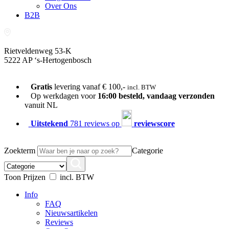
Over Ons
B2B
Rietveldenweg 53-K
5222 AP ‘s-Hertogenbosch
073-689 54 61
Gratis
levering vanaf € 100,-
incl. BTW
Op werkdagen voor
16:00 besteld, vandaag verzonden
vanuit NL
Uitstekend
781 reviews op
reviewscore
Zoekterm
Categorie
Toon Prijzen
incl. BTW
Info
FAQ
Nieuwsartikelen
Reviews