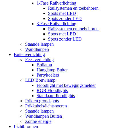
1-Fase Railverlichting
Railsystemen en toebehoren
Spots met LED
Spots zonder LED
3-Fase Railverlichting
Railsystemen en toebehoren
Spots met LED
Spots zonder LED
Staande lampen
Wandlampen
Buitenverlichting
Feestverlichting
Bollamp
Hanglamp Buiten
Partykoelers
LED Bouwlamp
Floodlight met bewegingsmelder
RGB Floodlights
Standaard floodlights
Prik en grondspots
Prikkabels/lichtsnoeren
Staande lampen
Wandlampen Buiten
Zonne-energie
Lichtbronnen