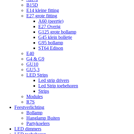
B15D
E14 kleine fitting
E27 grote fitting
A60 (peertje)
E27 Overig
G125 grote bollamp
G45 klein bolletje
G95 bollamp
ST64 Edison
E40
G4 & G9
GU10
GU5,3
LED Strips
Led strip drivers
Led Strip toebehoren
Strips
Modules
R7S
Feestverlichting
Bollamp
Hanglamp Buiten
Partykoelers
LED dimmers