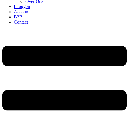
Over Ons
Inloggen
Account
B2B
Contact