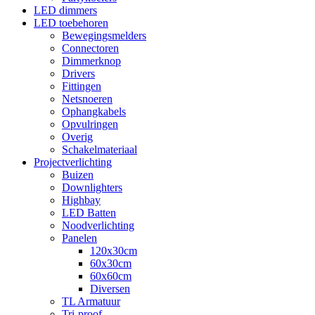
LED dimmers
LED toebehoren
Bewegingsmelders
Connectoren
Dimmerknop
Drivers
Fittingen
Netsnoeren
Ophangkabels
Opvulringen
Overig
Schakelmateriaal
Projectverlichting
Buizen
Downlighters
Highbay
LED Batten
Noodverlichting
Panelen
120x30cm
60x30cm
60x60cm
Diversen
TL Armatuur
Tri-proof