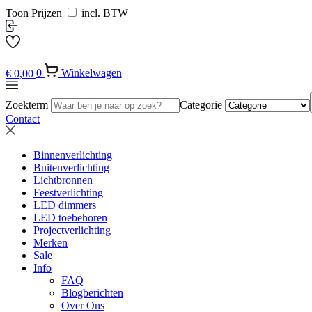
Toon Prijzen
incl. BTW
€
0,00
0
Winkelwagen
Zoekterm
Categorie
Contact
Binnenverlichting
Buitenverlichting
Lichtbronnen
Feestverlichting
LED dimmers
LED toebehoren
Projectverlichting
Merken
Sale
Info
FAQ
Blogberichten
Over Ons