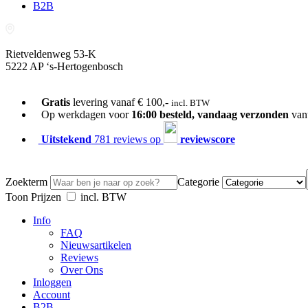
B2B
Rietveldenweg 53-K
5222 AP ‘s-Hertogenbosch
073-689 54 61
Gratis
levering vanaf € 100,-
incl. BTW
Op werkdagen voor
16:00 besteld, vandaag verzonden
van
Uitstekend
781 reviews op
reviewscore
Zoekterm
Categorie
Toon Prijzen
incl. BTW
Info
FAQ
Nieuwsartikelen
Reviews
Over Ons
Inloggen
Account
B2B