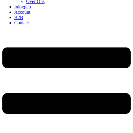
Over Ons
Inloggen
Account
B2B
Contact