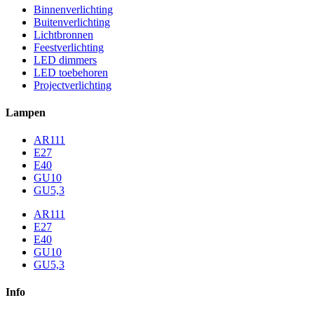
Binnenverlichting
Buitenverlichting
Lichtbronnen
Feestverlichting
LED dimmers
LED toebehoren
Projectverlichting
Lampen
AR111
E27
E40
GU10
GU5,3
AR111
E27
E40
GU10
GU5,3
Info