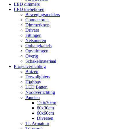
LED dimmers
LED toebehoren
Bewegingsmelders
Connectoren
Dimmerknop
Drivers
Fittingen
Netsnoeren
Ophangkabels
Opvulringen
Overig
Schakelmateriaal
Projectverlichting
Buizen
Downlighters
Highbay
LED Batten
Noodverlichting
Panelen
120x30cm
60x30cm
60x60cm
Diversen
TL Armatuur
Tri-proof