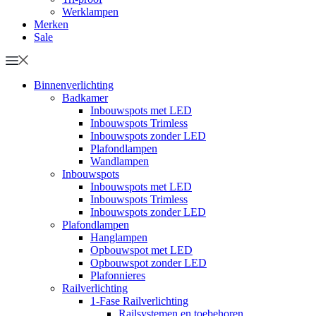
Werklampen
Merken
Sale
Binnenverlichting
Badkamer
Inbouwspots met LED
Inbouwspots Trimless
Inbouwspots zonder LED
Plafondlampen
Wandlampen
Inbouwspots
Inbouwspots met LED
Inbouwspots Trimless
Inbouwspots zonder LED
Plafondlampen
Hanglampen
Opbouwspot met LED
Opbouwspot zonder LED
Plafonnieres
Railverlichting
1-Fase Railverlichting
Railsystemen en toebehoren