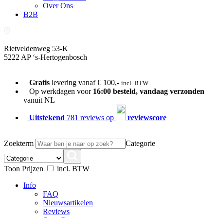
Over Ons
B2B
Rietveldenweg 53-K
5222 AP ‘s-Hertogenbosch
073-689 54 61
Gratis
levering vanaf € 100,-
incl. BTW
Op werkdagen voor
16:00 besteld, vandaag verzonden
vanuit NL
Uitstekend
781 reviews op
reviewscore
Zoekterm
Categorie
Toon Prijzen
incl. BTW
Info
FAQ
Nieuwsartikelen
Reviews