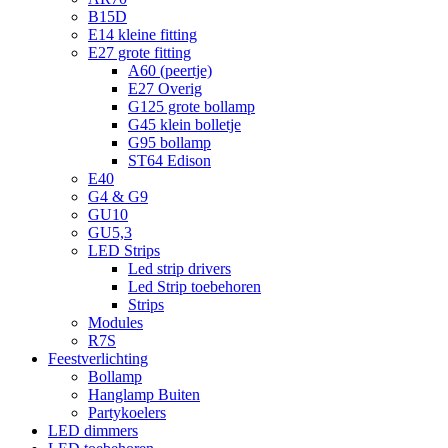
B15D
E14 kleine fitting
E27 grote fitting
A60 (peertje)
E27 Overig
G125 grote bollamp
G45 klein bolletje
G95 bollamp
ST64 Edison
E40
G4 & G9
GU10
GU5,3
LED Strips
Led strip drivers
Led Strip toebehoren
Strips
Modules
R7S
Feestverlichting
Bollamp
Hanglamp Buiten
Partykoelers
LED dimmers