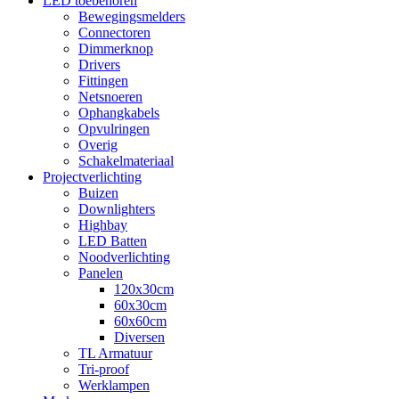
LED toebehoren
Bewegingsmelders
Connectoren
Dimmerknop
Drivers
Fittingen
Netsnoeren
Ophangkabels
Opvulringen
Overig
Schakelmateriaal
Projectverlichting
Buizen
Downlighters
Highbay
LED Batten
Noodverlichting
Panelen
120x30cm
60x30cm
60x60cm
Diversen
TL Armatuur
Tri-proof
Werklampen