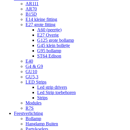
AR111
AR70
B15D
E14 kleine fitting
E27 grote fitting
A60 (peertje)
E27 Overig
G125 grote bollamp
G45 klein bolletje
G95 bollamp
ST64 Edison
E40
G4 & G9
GU10
GU5,3
LED Strips
Led strip drivers
Led Strip toebehoren
Strips
Modules
R7S
Feestverlichting
Bollamp
Hanglamp Buiten
Partykoelers