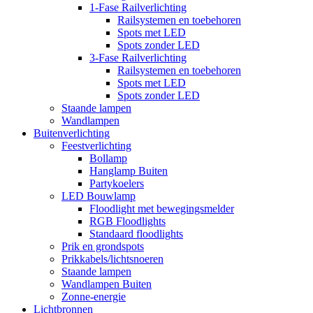
1-Fase Railverlichting
Railsystemen en toebehoren
Spots met LED
Spots zonder LED
3-Fase Railverlichting
Railsystemen en toebehoren
Spots met LED
Spots zonder LED
Staande lampen
Wandlampen
Buitenverlichting
Feestverlichting
Bollamp
Hanglamp Buiten
Partykoelers
LED Bouwlamp
Floodlight met bewegingsmelder
RGB Floodlights
Standaard floodlights
Prik en grondspots
Prikkabels/lichtsnoeren
Staande lampen
Wandlampen Buiten
Zonne-energie
Lichtbronnen