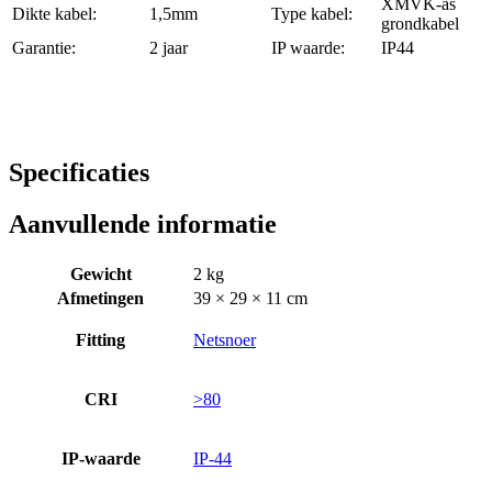
XMVK-as
Dikte kabel:
1,5mm
Type kabel:
grondkabel
Garantie:
2 jaar
IP waarde:
IP44
Specificaties
Aanvullende informatie
Gewicht
2 kg
Afmetingen
39 × 29 × 11 cm
Fitting
Netsnoer
CRI
>80
IP-waarde
IP-44