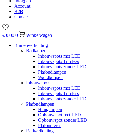
Inloggen
Account
B2B
Contact
€
0,00
0
Winkelwagen
Binnenverlichting
Badkamer
Inbouwspots met LED
Inbouwspots Trimless
Inbouwspots zonder LED
Plafondlampen
Wandlampen
Inbouwspots
Inbouwspots met LED
Inbouwspots Trimless
Inbouwspots zonder LED
Plafondlampen
Hanglampen
Opbouwspot met LED
Opbouwspot zonder LED
Plafonnieres
Railverlichting