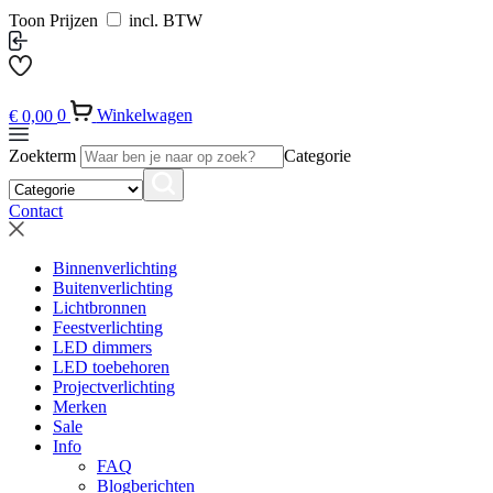
Toon Prijzen
incl. BTW
€
0,00
0
Winkelwagen
Zoekterm
Categorie
Contact
Binnenverlichting
Buitenverlichting
Lichtbronnen
Feestverlichting
LED dimmers
LED toebehoren
Projectverlichting
Merken
Sale
Info
FAQ
Blogberichten