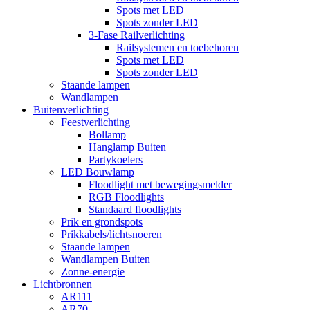
Spots met LED
Spots zonder LED
3-Fase Railverlichting
Railsystemen en toebehoren
Spots met LED
Spots zonder LED
Staande lampen
Wandlampen
Buitenverlichting
Feestverlichting
Bollamp
Hanglamp Buiten
Partykoelers
LED Bouwlamp
Floodlight met bewegingsmelder
RGB Floodlights
Standaard floodlights
Prik en grondspots
Prikkabels/lichtsnoeren
Staande lampen
Wandlampen Buiten
Zonne-energie
Lichtbronnen
AR111
AR70