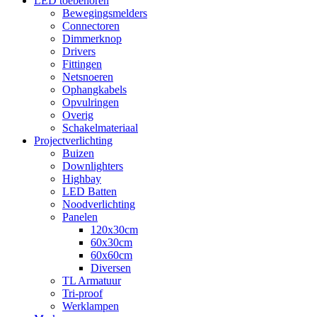
LED toebehoren
Bewegingsmelders
Connectoren
Dimmerknop
Drivers
Fittingen
Netsnoeren
Ophangkabels
Opvulringen
Overig
Schakelmateriaal
Projectverlichting
Buizen
Downlighters
Highbay
LED Batten
Noodverlichting
Panelen
120x30cm
60x30cm
60x60cm
Diversen
TL Armatuur
Tri-proof
Werklampen