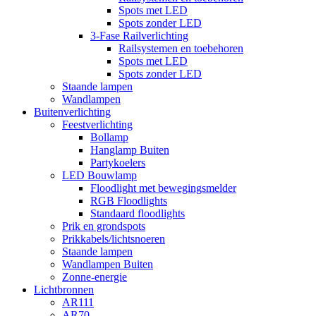
Spots met LED
Spots zonder LED
3-Fase Railverlichting
Railsystemen en toebehoren
Spots met LED
Spots zonder LED
Staande lampen
Wandlampen
Buitenverlichting
Feestverlichting
Bollamp
Hanglamp Buiten
Partykoelers
LED Bouwlamp
Floodlight met bewegingsmelder
RGB Floodlights
Standaard floodlights
Prik en grondspots
Prikkabels/lichtsnoeren
Staande lampen
Wandlampen Buiten
Zonne-energie
Lichtbronnen
AR111
AR70