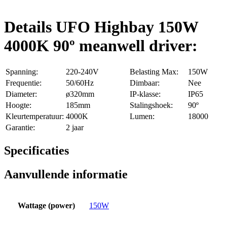
Details UFO Highbay 150W
4000K 90º meanwell driver:
Spanning:
220-240V
Belasting Max:
150W
Frequentie:
50/60Hz
Dimbaar:
Nee
Diameter:
ø320mm
IP-klasse:
IP65
Hoogte:
185mm
Stalingshoek:
90º
Kleurtemperatuur:
4000K
Lumen:
18000
Garantie:
2 jaar
Specificaties
Aanvullende informatie
Wattage (power)
150W