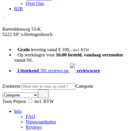
Over Ons
B2B
Rietveldenweg 53-K
5222 AP ‘s-Hertogenbosch
073-689 54 61
Gratis
levering vanaf € 100,-
incl. BTW
Op werkdagen voor
16:00 besteld, vandaag verzonden
vanuit NL
Uitstekend
781 reviews op
reviewscore
Zoekterm
Categorie
Toon Prijzen
incl. BTW
Info
FAQ
Nieuwsartikelen
Reviews