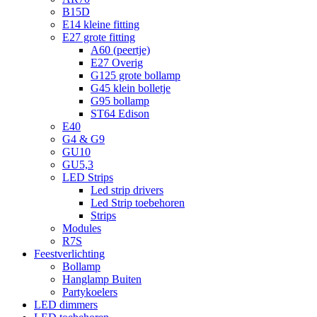
B15D
E14 kleine fitting
E27 grote fitting
A60 (peertje)
E27 Overig
G125 grote bollamp
G45 klein bolletje
G95 bollamp
ST64 Edison
E40
G4 & G9
GU10
GU5,3
LED Strips
Led strip drivers
Led Strip toebehoren
Strips
Modules
R7S
Feestverlichting
Bollamp
Hanglamp Buiten
Partykoelers
LED dimmers