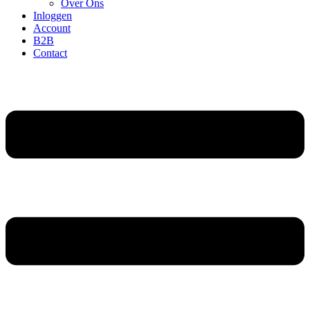
Over Ons
Inloggen
Account
B2B
Contact