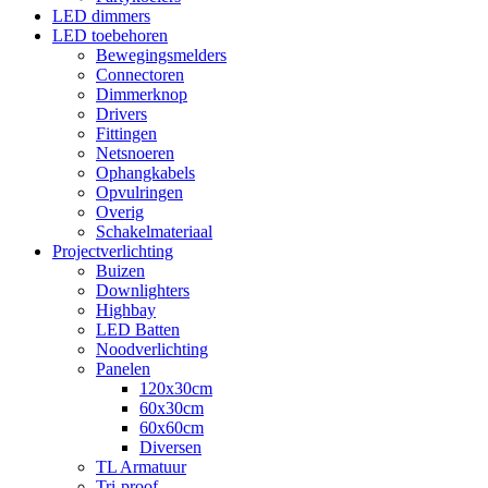
LED dimmers
LED toebehoren
Bewegingsmelders
Connectoren
Dimmerknop
Drivers
Fittingen
Netsnoeren
Ophangkabels
Opvulringen
Overig
Schakelmateriaal
Projectverlichting
Buizen
Downlighters
Highbay
LED Batten
Noodverlichting
Panelen
120x30cm
60x30cm
60x60cm
Diversen
TL Armatuur
Tri-proof