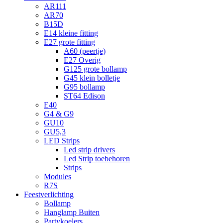
AR111
AR70
B15D
E14 kleine fitting
E27 grote fitting
A60 (peertje)
E27 Overig
G125 grote bollamp
G45 klein bolletje
G95 bollamp
ST64 Edison
E40
G4 & G9
GU10
GU5,3
LED Strips
Led strip drivers
Led Strip toebehoren
Strips
Modules
R7S
Feestverlichting
Bollamp
Hanglamp Buiten
Partykoelers