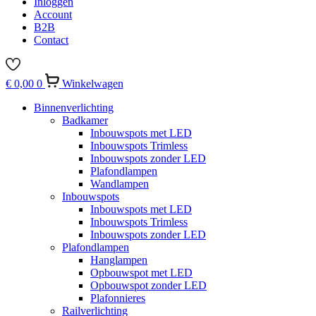
Inloggen
Account
B2B
Contact
€
0,00
0
Winkelwagen
Binnenverlichting
Badkamer
Inbouwspots met LED
Inbouwspots Trimless
Inbouwspots zonder LED
Plafondlampen
Wandlampen
Inbouwspots
Inbouwspots met LED
Inbouwspots Trimless
Inbouwspots zonder LED
Plafondlampen
Hanglampen
Opbouwspot met LED
Opbouwspot zonder LED
Plafonnieres
Railverlichting