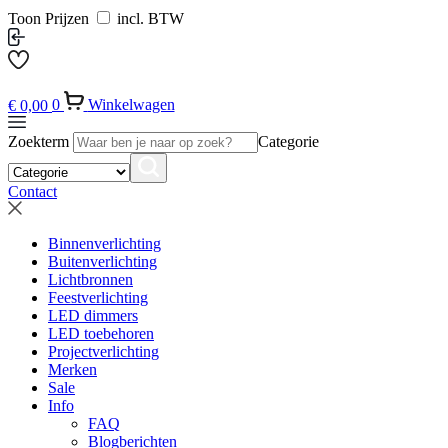
Toon Prijzen
incl. BTW
€
0,00
0
Winkelwagen
Zoekterm
Categorie
Contact
Binnenverlichting
Buitenverlichting
Lichtbronnen
Feestverlichting
LED dimmers
LED toebehoren
Projectverlichting
Merken
Sale
Info
FAQ
Blogberichten