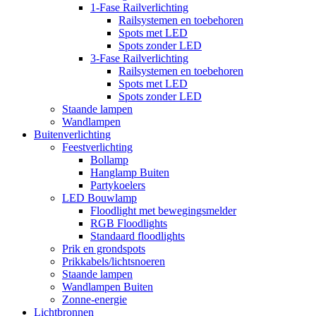
1-Fase Railverlichting
Railsystemen en toebehoren
Spots met LED
Spots zonder LED
3-Fase Railverlichting
Railsystemen en toebehoren
Spots met LED
Spots zonder LED
Staande lampen
Wandlampen
Buitenverlichting
Feestverlichting
Bollamp
Hanglamp Buiten
Partykoelers
LED Bouwlamp
Floodlight met bewegingsmelder
RGB Floodlights
Standaard floodlights
Prik en grondspots
Prikkabels/lichtsnoeren
Staande lampen
Wandlampen Buiten
Zonne-energie
Lichtbronnen