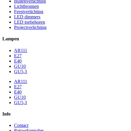
Buitenverlichting
Lichtbronnen
Feestverlichting
LED dimmers
LED toebehoren
Projectverlichting
Lampen
AR111
E27
E40
GU10
GU5,3
AR111
E27
E40
GU10
GU5,3
Info
Contact
Retourformulier