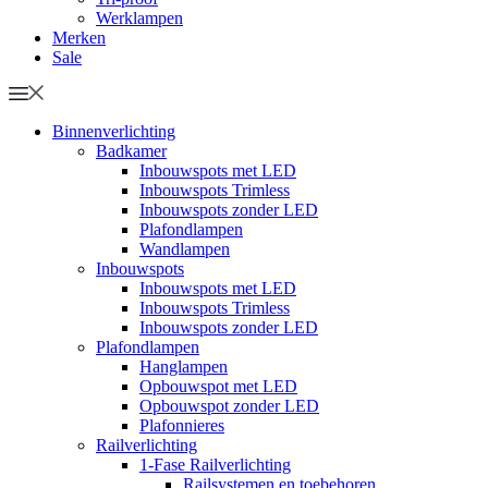
Werklampen
Merken
Sale
Binnenverlichting
Badkamer
Inbouwspots met LED
Inbouwspots Trimless
Inbouwspots zonder LED
Plafondlampen
Wandlampen
Inbouwspots
Inbouwspots met LED
Inbouwspots Trimless
Inbouwspots zonder LED
Plafondlampen
Hanglampen
Opbouwspot met LED
Opbouwspot zonder LED
Plafonnieres
Railverlichting
1-Fase Railverlichting
Railsystemen en toebehoren