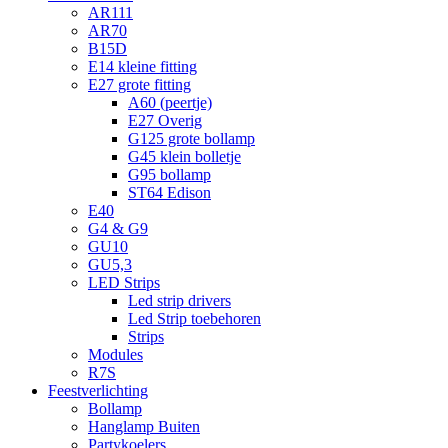
AR111
AR70
B15D
E14 kleine fitting
E27 grote fitting
A60 (peertje)
E27 Overig
G125 grote bollamp
G45 klein bolletje
G95 bollamp
ST64 Edison
E40
G4 & G9
GU10
GU5,3
LED Strips
Led strip drivers
Led Strip toebehoren
Strips
Modules
R7S
Feestverlichting
Bollamp
Hanglamp Buiten
Partykoelers