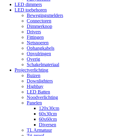
LED dimmers
LED toebehoren
Bewegingsmelders
Connectoren
Dimmerknop
Drivers
Fittingen
Netsnoeren
Ophangkabels
Opvulringen
Overig
Schakelmateriaal
Projectverlichting
Buizen
Downlighters
Highbay
LED Batten
Noodverlichting
Panelen
120x30cm
60x30cm
60x60cm
Diversen
TL Armatuur
Tri-proof