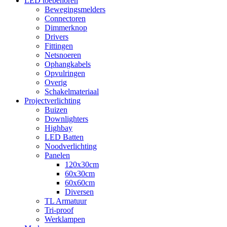
LED toebehoren
Bewegingsmelders
Connectoren
Dimmerknop
Drivers
Fittingen
Netsnoeren
Ophangkabels
Opvulringen
Overig
Schakelmateriaal
Projectverlichting
Buizen
Downlighters
Highbay
LED Batten
Noodverlichting
Panelen
120x30cm
60x30cm
60x60cm
Diversen
TL Armatuur
Tri-proof
Werklampen