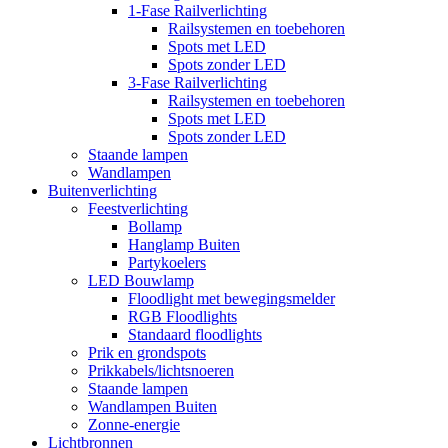
1-Fase Railverlichting
Railsystemen en toebehoren
Spots met LED
Spots zonder LED
3-Fase Railverlichting
Railsystemen en toebehoren
Spots met LED
Spots zonder LED
Staande lampen
Wandlampen
Buitenverlichting
Feestverlichting
Bollamp
Hanglamp Buiten
Partykoelers
LED Bouwlamp
Floodlight met bewegingsmelder
RGB Floodlights
Standaard floodlights
Prik en grondspots
Prikkabels/lichtsnoeren
Staande lampen
Wandlampen Buiten
Zonne-energie
Lichtbronnen