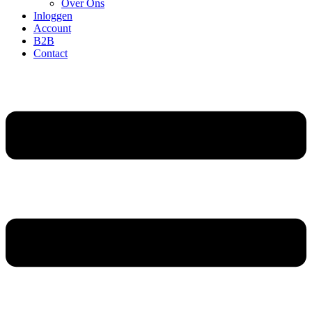
Over Ons
Inloggen
Account
B2B
Contact