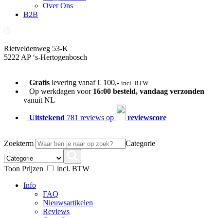
Over Ons
B2B
Rietveldenweg 53-K
5222 AP ‘s-Hertogenbosch
073-689 54 61
Gratis
levering vanaf € 100,-
incl. BTW
Op werkdagen voor
16:00 besteld, vandaag verzonden
vanuit NL
Uitstekend
781 reviews op
reviewscore
Zoekterm
Categorie
Toon Prijzen
incl. BTW
Info
FAQ
Nieuwsartikelen
Reviews