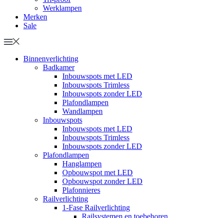
Werklampen
Merken
Sale
Binnenverlichting
Badkamer
Inbouwspots met LED
Inbouwspots Trimless
Inbouwspots zonder LED
Plafondlampen
Wandlampen
Inbouwspots
Inbouwspots met LED
Inbouwspots Trimless
Inbouwspots zonder LED
Plafondlampen
Hanglampen
Opbouwspot met LED
Opbouwspot zonder LED
Plafonnieres
Railverlichting
1-Fase Railverlichting
Railsystemen en toebehoren