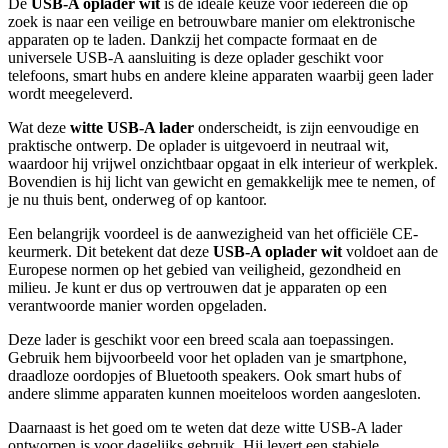
De
USB-A oplader wit
is de ideale keuze voor iedereen die op
zoek is naar een veilige en betrouwbare manier om elektronische
apparaten op te laden. Dankzij het compacte formaat en de
universele USB-A aansluiting is deze oplader geschikt voor
telefoons, smart hubs en andere kleine apparaten waarbij geen lader
wordt meegeleverd.
Wat deze
witte USB-A lader
onderscheidt, is zijn eenvoudige en
praktische ontwerp. De oplader is uitgevoerd in neutraal wit,
waardoor hij vrijwel onzichtbaar opgaat in elk interieur of werkplek.
Bovendien is hij licht van gewicht en gemakkelijk mee te nemen, of
je nu thuis bent, onderweg of op kantoor.
Een belangrijk voordeel is de aanwezigheid van het officiële CE-
keurmerk. Dit betekent dat deze
USB-A oplader wit
voldoet aan de
Europese normen op het gebied van veiligheid, gezondheid en
milieu. Je kunt er dus op vertrouwen dat je apparaten op een
verantwoorde manier worden opgeladen.
Deze lader is geschikt voor een breed scala aan toepassingen.
Gebruik hem bijvoorbeeld voor het opladen van je smartphone,
draadloze oordopjes of Bluetooth speakers. Ook smart hubs of
andere slimme apparaten kunnen moeiteloos worden aangesloten.
Daarnaast is het goed om te weten dat deze witte USB-A lader
ontworpen is voor dagelijks gebruik. Hij levert een stabiele