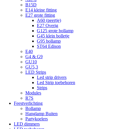
B15D
E14 kleine fitting
E27 grote fitting
A60 (peertje)
E27 Overig
G125 grote bollamp
G45 klein bolletje
G95 bollamp
ST64 Edison
E40
G4 & G9
GU10
GU5,3
LED Strips
Led strip drivers
Led Strip toebehoren
Strips
Modules
R7S
Feestverlichting
Bollamp
Hanglamp Buiten
Partykoelers
LED dimmers