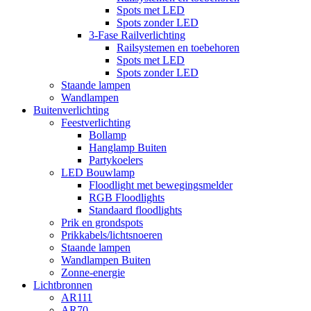
Spots met LED
Spots zonder LED
3-Fase Railverlichting
Railsystemen en toebehoren
Spots met LED
Spots zonder LED
Staande lampen
Wandlampen
Buitenverlichting
Feestverlichting
Bollamp
Hanglamp Buiten
Partykoelers
LED Bouwlamp
Floodlight met bewegingsmelder
RGB Floodlights
Standaard floodlights
Prik en grondspots
Prikkabels/lichtsnoeren
Staande lampen
Wandlampen Buiten
Zonne-energie
Lichtbronnen
AR111
AR70