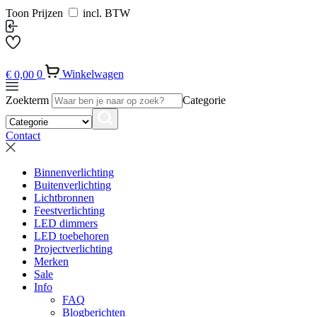
Toon Prijzen
incl. BTW
€
0,00
0
Winkelwagen
Zoekterm
Categorie
Contact
Binnenverlichting
Buitenverlichting
Lichtbronnen
Feestverlichting
LED dimmers
LED toebehoren
Projectverlichting
Merken
Sale
Info
FAQ
Blogberichten