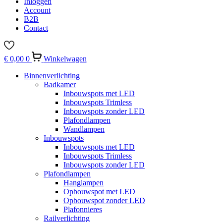
Inloggen
Account
B2B
Contact
€
0,00
0
Winkelwagen
Binnenverlichting
Badkamer
Inbouwspots met LED
Inbouwspots Trimless
Inbouwspots zonder LED
Plafondlampen
Wandlampen
Inbouwspots
Inbouwspots met LED
Inbouwspots Trimless
Inbouwspots zonder LED
Plafondlampen
Hanglampen
Opbouwspot met LED
Opbouwspot zonder LED
Plafonnieres
Railverlichting