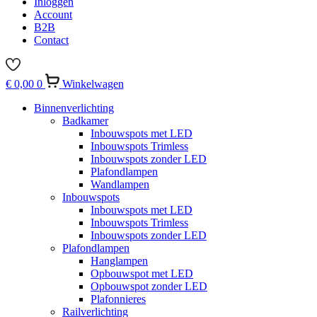
Inloggen
Account
B2B
Contact
€
0,00
0
Winkelwagen
Binnenverlichting
Badkamer
Inbouwspots met LED
Inbouwspots Trimless
Inbouwspots zonder LED
Plafondlampen
Wandlampen
Inbouwspots
Inbouwspots met LED
Inbouwspots Trimless
Inbouwspots zonder LED
Plafondlampen
Hanglampen
Opbouwspot met LED
Opbouwspot zonder LED
Plafonnieres
Railverlichting