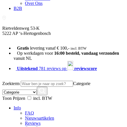
Over Ons
B2B
Rietveldenweg 53-K
5222 AP ‘s-Hertogenbosch
073-689 54 61
Gratis
levering vanaf € 100,-
incl. BTW
Op werkdagen voor
16:00 besteld, vandaag verzonden
vanuit NL
Uitstekend
781 reviews op
reviewscore
Zoekterm
Categorie
Toon Prijzen
incl. BTW
Info
FAQ
Nieuwsartikelen
Reviews