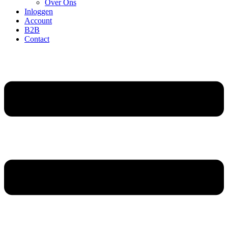
Over Ons
Inloggen
Account
B2B
Contact