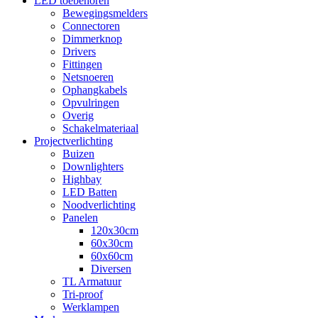
LED toebehoren
Bewegingsmelders
Connectoren
Dimmerknop
Drivers
Fittingen
Netsnoeren
Ophangkabels
Opvulringen
Overig
Schakelmateriaal
Projectverlichting
Buizen
Downlighters
Highbay
LED Batten
Noodverlichting
Panelen
120x30cm
60x30cm
60x60cm
Diversen
TL Armatuur
Tri-proof
Werklampen