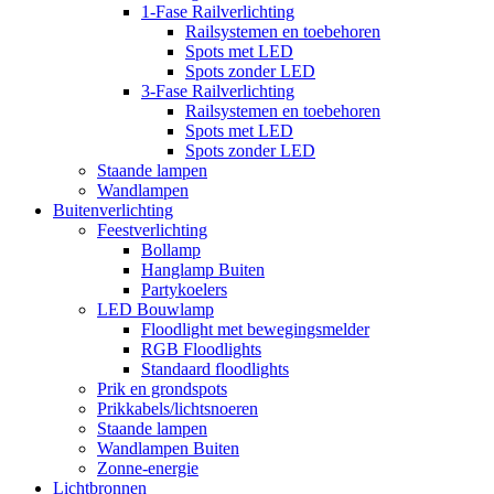
1-Fase Railverlichting
Railsystemen en toebehoren
Spots met LED
Spots zonder LED
3-Fase Railverlichting
Railsystemen en toebehoren
Spots met LED
Spots zonder LED
Staande lampen
Wandlampen
Buitenverlichting
Feestverlichting
Bollamp
Hanglamp Buiten
Partykoelers
LED Bouwlamp
Floodlight met bewegingsmelder
RGB Floodlights
Standaard floodlights
Prik en grondspots
Prikkabels/lichtsnoeren
Staande lampen
Wandlampen Buiten
Zonne-energie
Lichtbronnen