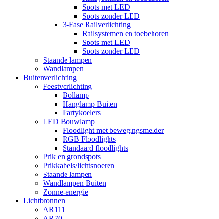
Spots met LED
Spots zonder LED
3-Fase Railverlichting
Railsystemen en toebehoren
Spots met LED
Spots zonder LED
Staande lampen
Wandlampen
Buitenverlichting
Feestverlichting
Bollamp
Hanglamp Buiten
Partykoelers
LED Bouwlamp
Floodlight met bewegingsmelder
RGB Floodlights
Standaard floodlights
Prik en grondspots
Prikkabels/lichtsnoeren
Staande lampen
Wandlampen Buiten
Zonne-energie
Lichtbronnen
AR111
AR70