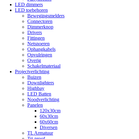
LED dimmers
LED toebehoren
Bewegingsmelders
Connectoren
Dimmerknop
Drivers
Fittingen
Netsnoeren
Ophangkabels
Opvulringen
Overig
Schakelmateriaal
Projectverlichting
Buizen
Downlighters
Highbay
LED Batten
Noodverlichting
Panelen
120x30cm
60x30cm
60x60cm
Diversen
TL Armatuur
Tri-proof