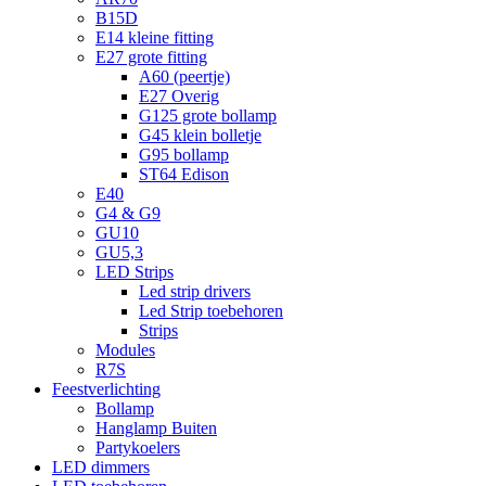
B15D
E14 kleine fitting
E27 grote fitting
A60 (peertje)
E27 Overig
G125 grote bollamp
G45 klein bolletje
G95 bollamp
ST64 Edison
E40
G4 & G9
GU10
GU5,3
LED Strips
Led strip drivers
Led Strip toebehoren
Strips
Modules
R7S
Feestverlichting
Bollamp
Hanglamp Buiten
Partykoelers
LED dimmers