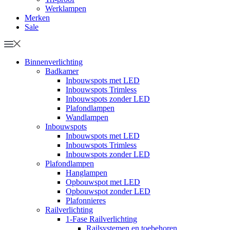
Werklampen
Merken
Sale
Binnenverlichting
Badkamer
Inbouwspots met LED
Inbouwspots Trimless
Inbouwspots zonder LED
Plafondlampen
Wandlampen
Inbouwspots
Inbouwspots met LED
Inbouwspots Trimless
Inbouwspots zonder LED
Plafondlampen
Hanglampen
Opbouwspot met LED
Opbouwspot zonder LED
Plafonnieres
Railverlichting
1-Fase Railverlichting
Railsystemen en toebehoren