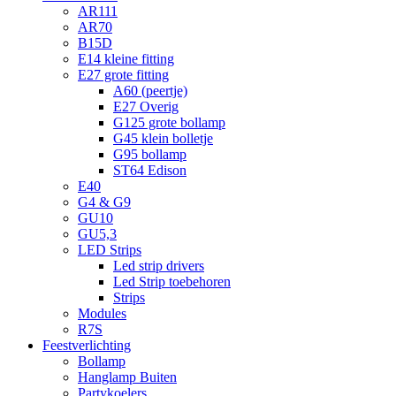
AR111
AR70
B15D
E14 kleine fitting
E27 grote fitting
A60 (peertje)
E27 Overig
G125 grote bollamp
G45 klein bolletje
G95 bollamp
ST64 Edison
E40
G4 & G9
GU10
GU5,3
LED Strips
Led strip drivers
Led Strip toebehoren
Strips
Modules
R7S
Feestverlichting
Bollamp
Hanglamp Buiten
Partykoelers