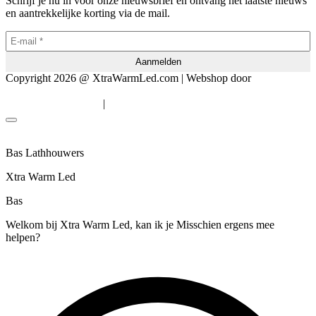
Schrijf je nu in voor onze nieuwsbrief en ontvang het laatste nieuws
en aantrekkelijke korting via de mail.
Copyright 2026 @ XtraWarmLed.com | Webshop door
BEWISE
Solutions
|
Algemene voorwaarden
Privacyverklaring
Bas Lathhouwers
Xtra Warm Led
Bas
Welkom bij Xtra Warm Led, kan ik je Misschien ergens mee
helpen?