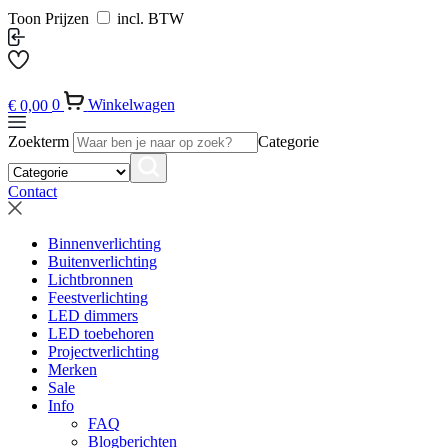
Toon Prijzen
incl. BTW
€
0,00
0
Winkelwagen
Zoekterm
Categorie
Contact
Binnenverlichting
Buitenverlichting
Lichtbronnen
Feestverlichting
LED dimmers
LED toebehoren
Projectverlichting
Merken
Sale
Info
FAQ
Blogberichten