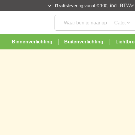
Gratis
levering vanaf € 100,-
incl. BTW
Binnenverlichting
Buitenverlichting
Lichtbr