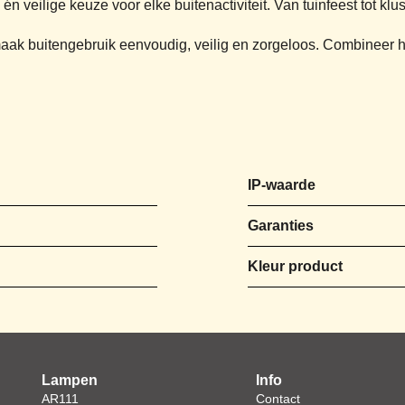
 veilige keuze voor elke buitenactiviteit. Van tuinfeest tot klusp
maak buitengebruik eenvoudig, veilig en zorgeloos. Combineer
IP-waarde
Garanties
Kleur product
Lampen
Info
AR111
Contact