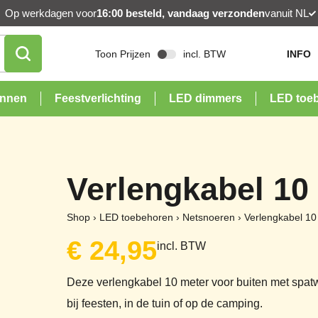
Op werkdagen voor
16:00 besteld, vandaag verzonden
vanuit NL
Toon Prijzen
incl. BTW
INFO
onnen
Feestverlichting
LED dimmers
LED toe
Verlengkabel 10
Shop
›
LED toebehoren
›
Netsnoeren
›
Verlengkabel 10
€
24,95
incl. BTW
Deze verlengkabel 10 meter voor buiten met spatw
bij feesten, in de tuin of op de camping.