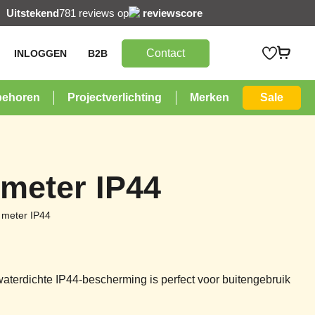
Uitstekend
781 reviews op
reviewscore
Contact
INLOGGEN
B2B
behoren
Projectverlichting
Merken
Sale
 meter IP44
 meter IP44
aterdichte IP44-bescherming is perfect voor buitengebruik