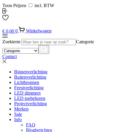
Toon Prijzen
incl. BTW
€
0,00
0
Winkelwagen
Zoekterm
Categorie
Contact
Binnenverlichting
Buitenverlichting
Lichtbronnen
Feestverlichting
LED dimmers
LED toebehoren
Projectverlichting
Merken
Sale
Info
FAQ
Blogberichten