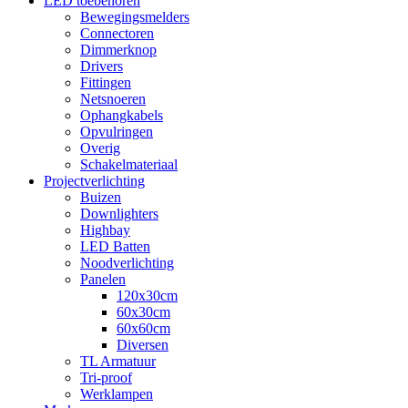
LED toebehoren
Bewegingsmelders
Connectoren
Dimmerknop
Drivers
Fittingen
Netsnoeren
Ophangkabels
Opvulringen
Overig
Schakelmateriaal
Projectverlichting
Buizen
Downlighters
Highbay
LED Batten
Noodverlichting
Panelen
120x30cm
60x30cm
60x60cm
Diversen
TL Armatuur
Tri-proof
Werklampen