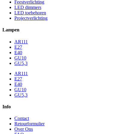
Feestverlichting
LED dimmers
LED toebehoren
Projectverlichting
Lampen
AR111
E27
E40
GU10
GU5,3
AR111
E27
E40
GU10
GU5,3
Info
Contact
Retourformulier
Over Ons