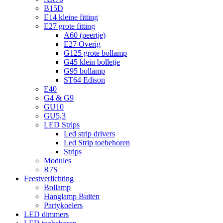
B15D
E14 kleine fitting
E27 grote fitting
A60 (peertje)
E27 Overig
G125 grote bollamp
G45 klein bolletje
G95 bollamp
ST64 Edison
E40
G4 & G9
GU10
GU5,3
LED Strips
Led strip drivers
Led Strip toebehoren
Strips
Modules
R7S
Feestverlichting
Bollamp
Hanglamp Buiten
Partykoelers
LED dimmers