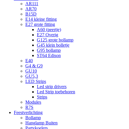
AR111
AR70
B15D
E14 kleine fitting
E27 grote fitting
A60 (peertje)
E27 Overig
G125 grote bollamp
G45 klein bolletje
G95 bollamp
ST64 Edison
E40
G4 & G9
GU10
GU5,3
LED Strips
Led strip drivers
Led Strip toebehoren
Strips
Modules
R7S
Feestverlichting
Bollamp
Hanglamp Buiten
Partykoelers