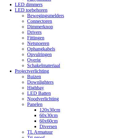
LED dimmers
LED toebehoren
Bewegingsmelders
Connectoren
Dimmerknop
Drivers
Fittingen
Netsnoeren
Ophangkabels
Opvulringen
Overig
Schakelmateriaal
Projectverlichting
Buizen
Downlighters
Highbay
LED Batten
Noodverlichting
Panelen
120x30cm
60x30cm
60x60cm
Diversen
TL Armatuur
Tri-proof