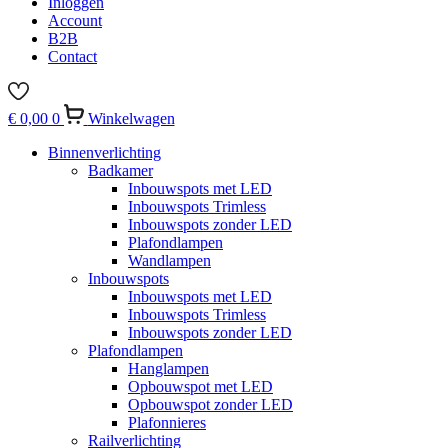
Inloggen
Account
B2B
Contact
€
0,00
0
Winkelwagen
Binnenverlichting
Badkamer
Inbouwspots met LED
Inbouwspots Trimless
Inbouwspots zonder LED
Plafondlampen
Wandlampen
Inbouwspots
Inbouwspots met LED
Inbouwspots Trimless
Inbouwspots zonder LED
Plafondlampen
Hanglampen
Opbouwspot met LED
Opbouwspot zonder LED
Plafonnieres
Railverlichting