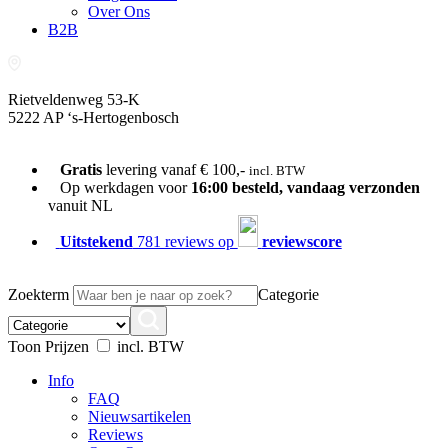
Over Ons
B2B
Rietveldenweg 53-K
5222 AP ‘s-Hertogenbosch
073-689 54 61
Gratis
levering vanaf € 100,-
incl. BTW
Op werkdagen voor
16:00 besteld, vandaag verzonden
vanuit NL
Uitstekend
781 reviews op
reviewscore
Zoekterm
Categorie
Toon Prijzen
incl. BTW
Info
FAQ
Nieuwsartikelen
Reviews