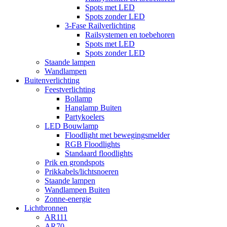
Spots met LED
Spots zonder LED
3-Fase Railverlichting
Railsystemen en toebehoren
Spots met LED
Spots zonder LED
Staande lampen
Wandlampen
Buitenverlichting
Feestverlichting
Bollamp
Hanglamp Buiten
Partykoelers
LED Bouwlamp
Floodlight met bewegingsmelder
RGB Floodlights
Standaard floodlights
Prik en grondspots
Prikkabels/lichtsnoeren
Staande lampen
Wandlampen Buiten
Zonne-energie
Lichtbronnen
AR111
AR70