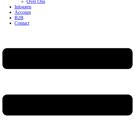
Over Ons
Inloggen
Account
B2B
Contact