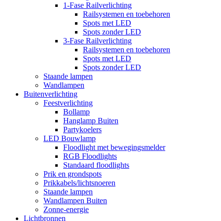
1-Fase Railverlichting
Railsystemen en toebehoren
Spots met LED
Spots zonder LED
3-Fase Railverlichting
Railsystemen en toebehoren
Spots met LED
Spots zonder LED
Staande lampen
Wandlampen
Buitenverlichting
Feestverlichting
Bollamp
Hanglamp Buiten
Partykoelers
LED Bouwlamp
Floodlight met bewegingsmelder
RGB Floodlights
Standaard floodlights
Prik en grondspots
Prikkabels/lichtsnoeren
Staande lampen
Wandlampen Buiten
Zonne-energie
Lichtbronnen