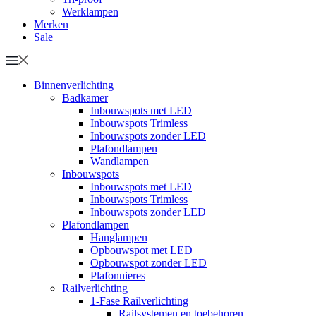
Werklampen
Merken
Sale
Binnenverlichting
Badkamer
Inbouwspots met LED
Inbouwspots Trimless
Inbouwspots zonder LED
Plafondlampen
Wandlampen
Inbouwspots
Inbouwspots met LED
Inbouwspots Trimless
Inbouwspots zonder LED
Plafondlampen
Hanglampen
Opbouwspot met LED
Opbouwspot zonder LED
Plafonnieres
Railverlichting
1-Fase Railverlichting
Railsystemen en toebehoren