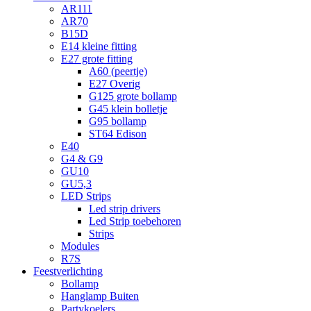
AR111
AR70
B15D
E14 kleine fitting
E27 grote fitting
A60 (peertje)
E27 Overig
G125 grote bollamp
G45 klein bolletje
G95 bollamp
ST64 Edison
E40
G4 & G9
GU10
GU5,3
LED Strips
Led strip drivers
Led Strip toebehoren
Strips
Modules
R7S
Feestverlichting
Bollamp
Hanglamp Buiten
Partykoelers