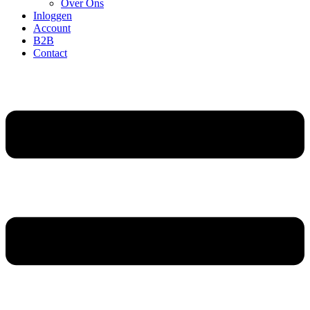
Over Ons
Inloggen
Account
B2B
Contact