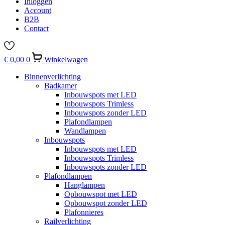
Inloggen
Account
B2B
Contact
€
0,00
0
Winkelwagen
Binnenverlichting
Badkamer
Inbouwspots met LED
Inbouwspots Trimless
Inbouwspots zonder LED
Plafondlampen
Wandlampen
Inbouwspots
Inbouwspots met LED
Inbouwspots Trimless
Inbouwspots zonder LED
Plafondlampen
Hanglampen
Opbouwspot met LED
Opbouwspot zonder LED
Plafonnieres
Railverlichting