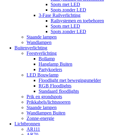
Spots met LED
Spots zonder LED
3-Fase Railverlichting
Railsystemen en toebehoren
Spots met LED
Spots zonder LED
Staande lampen
Wandlampen
Buitenverlichting
Feestverlichting
Bollamp
Hanglamp Buiten
Partykoelers
LED Bouwlamp
Floodlight met bewegingsmelder
RGB Floodlights
Standaard floodlights
Prik en grondspots
Prikkabels/lichtsnoeren
Staande lampen
Wandlampen Buiten
Zonne-energie
Lichtbronnen
AR111
AR70