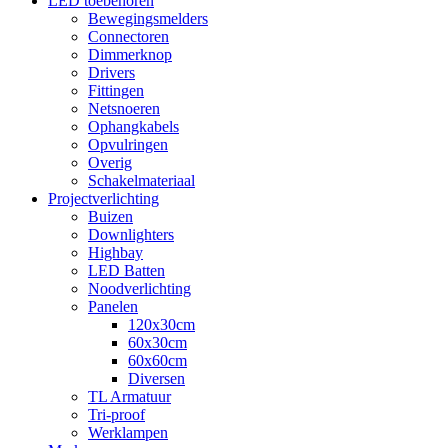
LED toebehoren
Bewegingsmelders
Connectoren
Dimmerknop
Drivers
Fittingen
Netsnoeren
Ophangkabels
Opvulringen
Overig
Schakelmateriaal
Projectverlichting
Buizen
Downlighters
Highbay
LED Batten
Noodverlichting
Panelen
120x30cm
60x30cm
60x60cm
Diversen
TL Armatuur
Tri-proof
Werklampen