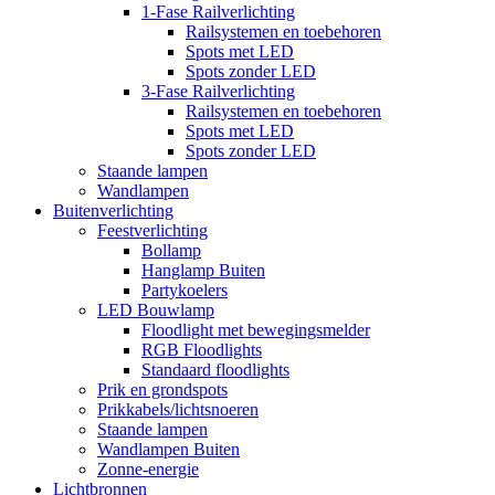
1-Fase Railverlichting
Railsystemen en toebehoren
Spots met LED
Spots zonder LED
3-Fase Railverlichting
Railsystemen en toebehoren
Spots met LED
Spots zonder LED
Staande lampen
Wandlampen
Buitenverlichting
Feestverlichting
Bollamp
Hanglamp Buiten
Partykoelers
LED Bouwlamp
Floodlight met bewegingsmelder
RGB Floodlights
Standaard floodlights
Prik en grondspots
Prikkabels/lichtsnoeren
Staande lampen
Wandlampen Buiten
Zonne-energie
Lichtbronnen