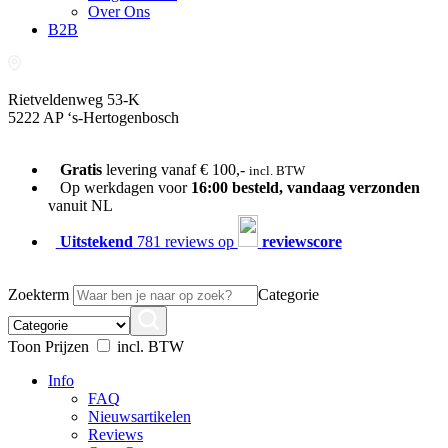
Over Ons
B2B
Rietveldenweg 53-K
5222 AP ‘s-Hertogenbosch
073-689 54 61
Gratis
levering vanaf € 100,-
incl. BTW
Op werkdagen voor
16:00 besteld, vandaag verzonden
vanuit NL
Uitstekend
781 reviews op
reviewscore
Zoekterm
Categorie
Toon Prijzen
incl. BTW
Info
FAQ
Nieuwsartikelen
Reviews