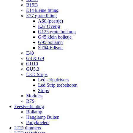
B15D
E14 kleine fitting
E27 grote fitting
A60 (peertje)
E27 Overig
G125 grote bollamp
G45 klein bolletje
G95 bollamp
ST64 Edison
E40
G4 & G9
GU10
GU5,3
LED Strips
Led strip drivers
Led Strip toebehoren
Strips
Modules
R7S
Feestverlichting
Bollamp
Hanglamp Buiten
Partykoelers
LED dimmers