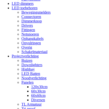
LED dimmers
LED toebehoren
Bewegingsmelders
Connectoren
Dimmerknop
Drivers
Fittingen
Netsnoeren
Ophangkabels
Opvulringen
Overig
Schakelmateriaal
Projectverlichting
Buizen
Downlighters
Highbay
LED Batten
Noodverlichting
Panelen
120x30cm
60x30cm
60x60cm
Diversen
TL Armatuur
Tri-proof