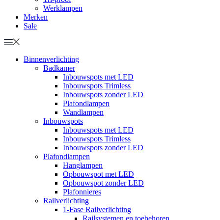
Werklampen
Merken
Sale
Binnenverlichting
Badkamer
Inbouwspots met LED
Inbouwspots Trimless
Inbouwspots zonder LED
Plafondlampen
Wandlampen
Inbouwspots
Inbouwspots met LED
Inbouwspots Trimless
Inbouwspots zonder LED
Plafondlampen
Hanglampen
Opbouwspot met LED
Opbouwspot zonder LED
Plafonnieres
Railverlichting
1-Fase Railverlichting
Railsystemen en toebehoren