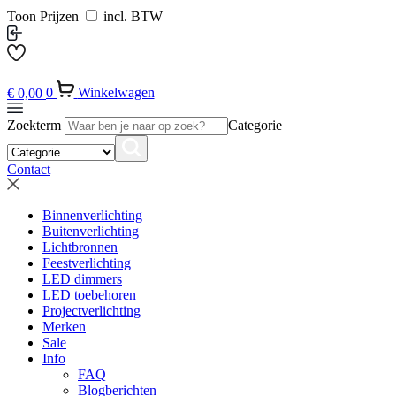
Toon Prijzen
incl. BTW
€
0,00
0
Winkelwagen
Zoekterm
Categorie
Contact
Binnenverlichting
Buitenverlichting
Lichtbronnen
Feestverlichting
LED dimmers
LED toebehoren
Projectverlichting
Merken
Sale
Info
FAQ
Blogberichten