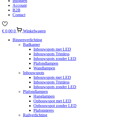
Inloggen
Account
B2B
Contact
€
0,00
0
Winkelwagen
Binnenverlichting
Badkamer
Inbouwspots met LED
Inbouwspots Trimless
Inbouwspots zonder LED
Plafondlampen
Wandlampen
Inbouwspots
Inbouwspots met LED
Inbouwspots Trimless
Inbouwspots zonder LED
Plafondlampen
Hanglampen
Opbouwspot met LED
Opbouwspot zonder LED
Plafonnieres
Railverlichting