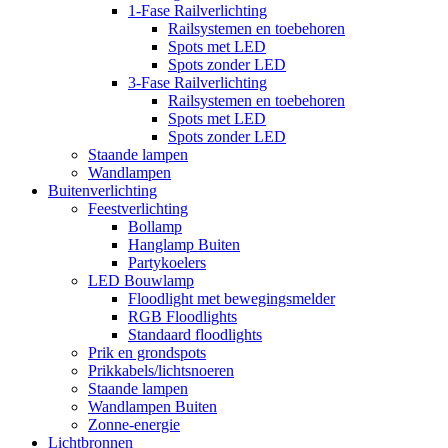
1-Fase Railverlichting
Railsystemen en toebehoren
Spots met LED
Spots zonder LED
3-Fase Railverlichting
Railsystemen en toebehoren
Spots met LED
Spots zonder LED
Staande lampen
Wandlampen
Buitenverlichting
Feestverlichting
Bollamp
Hanglamp Buiten
Partykoelers
LED Bouwlamp
Floodlight met bewegingsmelder
RGB Floodlights
Standaard floodlights
Prik en grondspots
Prikkabels/lichtsnoeren
Staande lampen
Wandlampen Buiten
Zonne-energie
Lichtbronnen