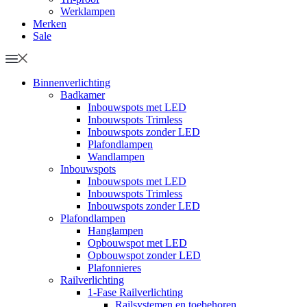
Werklampen
Merken
Sale
Binnenverlichting
Badkamer
Inbouwspots met LED
Inbouwspots Trimless
Inbouwspots zonder LED
Plafondlampen
Wandlampen
Inbouwspots
Inbouwspots met LED
Inbouwspots Trimless
Inbouwspots zonder LED
Plafondlampen
Hanglampen
Opbouwspot met LED
Opbouwspot zonder LED
Plafonnieres
Railverlichting
1-Fase Railverlichting
Railsystemen en toebehoren