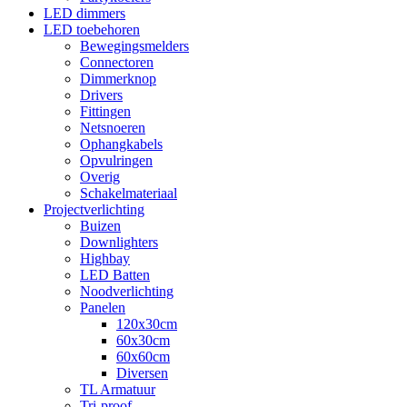
LED dimmers
LED toebehoren
Bewegingsmelders
Connectoren
Dimmerknop
Drivers
Fittingen
Netsnoeren
Ophangkabels
Opvulringen
Overig
Schakelmateriaal
Projectverlichting
Buizen
Downlighters
Highbay
LED Batten
Noodverlichting
Panelen
120x30cm
60x30cm
60x60cm
Diversen
TL Armatuur
Tri-proof