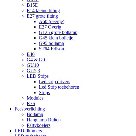
B15D
E14 kleine fitting
E27 grote fitting
A60 (peertje)
E27 Overig
G125 grote bollamp
G45 klein bolletje
G95 bollamp
ST64 Edison
E40
G4 & G9
GU10
GU5,3
LED Strips
Led strip drivers
Led Strip toebehoren
Strips
Modules
R7S
Feestverlichting
Bollamp
Hanglamp Buiten
Partykoelers
LED dimmers