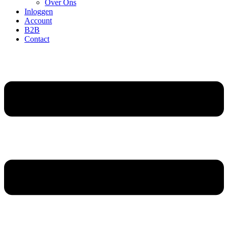
Over Ons
Inloggen
Account
B2B
Contact