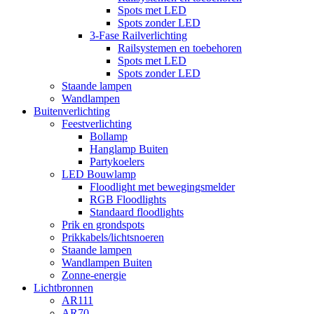
Spots met LED
Spots zonder LED
3-Fase Railverlichting
Railsystemen en toebehoren
Spots met LED
Spots zonder LED
Staande lampen
Wandlampen
Buitenverlichting
Feestverlichting
Bollamp
Hanglamp Buiten
Partykoelers
LED Bouwlamp
Floodlight met bewegingsmelder
RGB Floodlights
Standaard floodlights
Prik en grondspots
Prikkabels/lichtsnoeren
Staande lampen
Wandlampen Buiten
Zonne-energie
Lichtbronnen
AR111
AR70