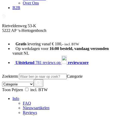
Over Ons
B2B
Rietveldenweg 53-K
5222 AP ‘s-Hertogenbosch
073-689 54 61
Gratis
levering vanaf € 100,-
incl. BTW
Op werkdagen voor
16:00 besteld, vandaag verzonden
vanuit NL
Uitstekend
781 reviews op
reviewscore
Zoekterm
Categorie
Toon Prijzen
incl. BTW
Info
FAQ
Nieuwsartikelen
Reviews