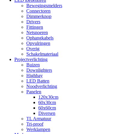
LED toebehoren
Bewegingsmelders
Connectoren
Dimmerknop
Drivers
Fittingen
Netsnoeren
Ophangkabels
Opvulringen
Overig
Schakelmateriaal
Projectverlichting
Buizen
Downlighters
Highbay
LED Batten
Noodverlichting
Panelen
120x30cm
60x30cm
60x60cm
Diversen
TL Armatuur
Tri-proof
Werklampen