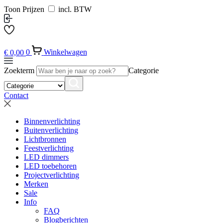
Toon Prijzen
incl. BTW
€
0,00
0
Winkelwagen
Zoekterm
Categorie
Contact
Binnenverlichting
Buitenverlichting
Lichtbronnen
Feestverlichting
LED dimmers
LED toebehoren
Projectverlichting
Merken
Sale
Info
FAQ
Blogberichten