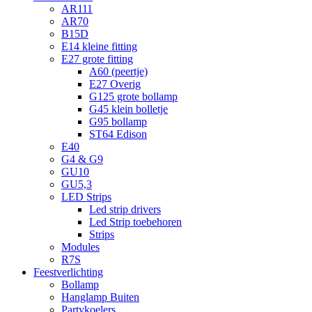
AR111
AR70
B15D
E14 kleine fitting
E27 grote fitting
A60 (peertje)
E27 Overig
G125 grote bollamp
G45 klein bolletje
G95 bollamp
ST64 Edison
E40
G4 & G9
GU10
GU5,3
LED Strips
Led strip drivers
Led Strip toebehoren
Strips
Modules
R7S
Feestverlichting
Bollamp
Hanglamp Buiten
Partykoelers