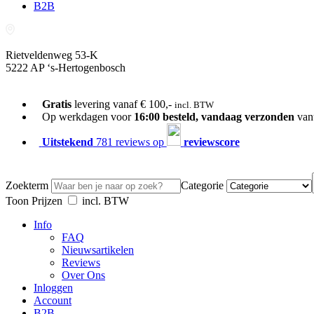
B2B
Rietveldenweg 53-K
5222 AP ‘s-Hertogenbosch
073-689 54 61
Gratis
levering vanaf € 100,-
incl. BTW
Op werkdagen voor
16:00 besteld, vandaag verzonden
van
Uitstekend
781 reviews op
reviewscore
Zoekterm
Categorie
Toon Prijzen
incl. BTW
Info
FAQ
Nieuwsartikelen
Reviews
Over Ons
Inloggen
Account
B2B