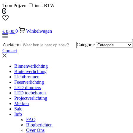
Toon Prijzen
incl. BTW
€
0,00
0
Winkelwagen
Zoekterm
Categorie
Contact
Binnenverlichting
Buitenverlichting
Lichtbronnen
Feestverlichting
LED dimmers
LED toebehoren
Projectverlichting
Merken
Sale
Info
FAQ
Blogberichten
Over Ons