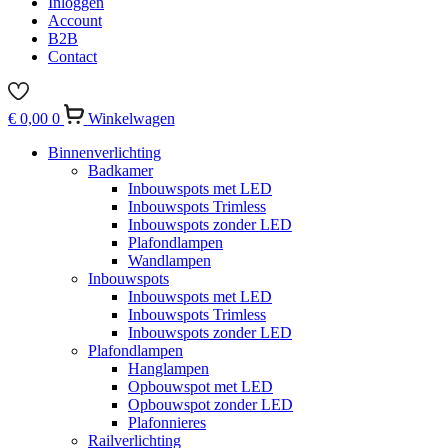
Inloggen
Account
B2B
Contact
€
0,00
0
Winkelwagen
Binnenverlichting
Badkamer
Inbouwspots met LED
Inbouwspots Trimless
Inbouwspots zonder LED
Plafondlampen
Wandlampen
Inbouwspots
Inbouwspots met LED
Inbouwspots Trimless
Inbouwspots zonder LED
Plafondlampen
Hanglampen
Opbouwspot met LED
Opbouwspot zonder LED
Plafonnieres
Railverlichting