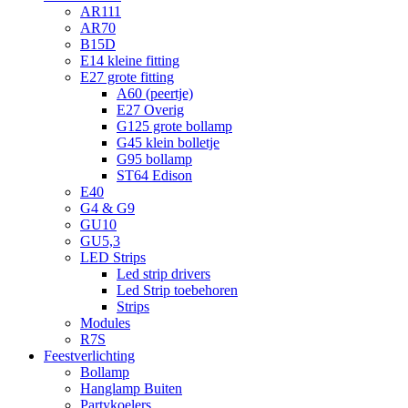
AR111
AR70
B15D
E14 kleine fitting
E27 grote fitting
A60 (peertje)
E27 Overig
G125 grote bollamp
G45 klein bolletje
G95 bollamp
ST64 Edison
E40
G4 & G9
GU10
GU5,3
LED Strips
Led strip drivers
Led Strip toebehoren
Strips
Modules
R7S
Feestverlichting
Bollamp
Hanglamp Buiten
Partykoelers