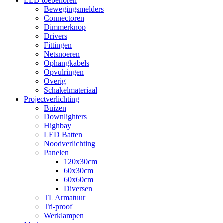
LED toebehoren
Bewegingsmelders
Connectoren
Dimmerknop
Drivers
Fittingen
Netsnoeren
Ophangkabels
Opvulringen
Overig
Schakelmateriaal
Projectverlichting
Buizen
Downlighters
Highbay
LED Batten
Noodverlichting
Panelen
120x30cm
60x30cm
60x60cm
Diversen
TL Armatuur
Tri-proof
Werklampen