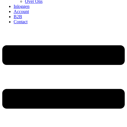
Over Ons
Inloggen
Account
B2B
Contact