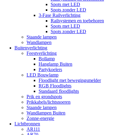
Spots met LED
Spots zonder LED
3-Fase Railverlichting
Railsystemen en toebehoren
Spots met LED
Spots zonder LED
Staande lampen
Wandlampen
Buitenverlichting
Feestverlichting
Bollamp
Hanglamp Buiten
Partykoelers
LED Bouwlamp
Floodlight met bewegingsmelder
RGB Floodlights
Standaard floodlights
Prik en grondspots
Prikkabels/lichtsnoeren
Staande lampen
Wandlampen Buiten
Zonne-energie
Lichtbronnen
AR111
AR70