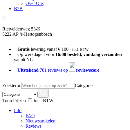
Over Ons
B2B
Rietveldenweg 53-K
5222 AP ‘s-Hertogenbosch
073-689 54 61
Gratis
levering vanaf € 100,-
incl. BTW
Op werkdagen voor
16:00 besteld, vandaag verzonden
vanuit NL
Uitstekend
781 reviews op
reviewscore
Zoekterm
Categorie
Toon Prijzen
incl. BTW
Info
FAQ
Nieuwsartikelen
Reviews