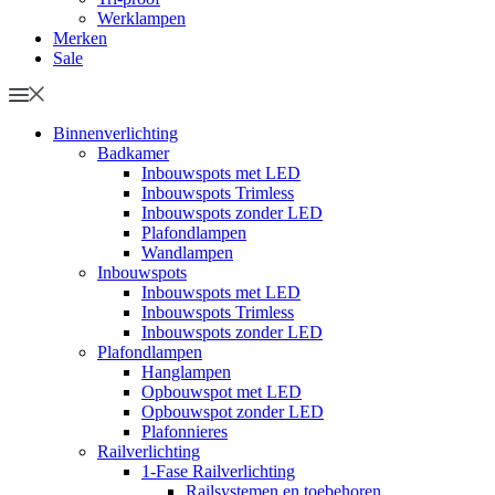
Werklampen
Merken
Sale
Binnenverlichting
Badkamer
Inbouwspots met LED
Inbouwspots Trimless
Inbouwspots zonder LED
Plafondlampen
Wandlampen
Inbouwspots
Inbouwspots met LED
Inbouwspots Trimless
Inbouwspots zonder LED
Plafondlampen
Hanglampen
Opbouwspot met LED
Opbouwspot zonder LED
Plafonnieres
Railverlichting
1-Fase Railverlichting
Railsystemen en toebehoren