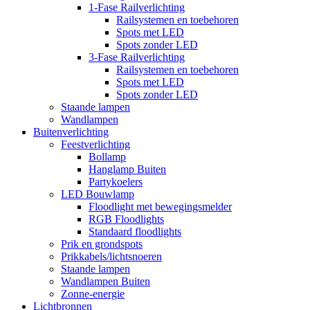
1-Fase Railverlichting
Railsystemen en toebehoren
Spots met LED
Spots zonder LED
3-Fase Railverlichting
Railsystemen en toebehoren
Spots met LED
Spots zonder LED
Staande lampen
Wandlampen
Buitenverlichting
Feestverlichting
Bollamp
Hanglamp Buiten
Partykoelers
LED Bouwlamp
Floodlight met bewegingsmelder
RGB Floodlights
Standaard floodlights
Prik en grondspots
Prikkabels/lichtsnoeren
Staande lampen
Wandlampen Buiten
Zonne-energie
Lichtbronnen