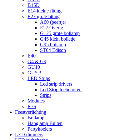
B15D
E14 kleine fitting
E27 grote fitting
A60 (peertje)
E27 Overig
G125 grote bollamp
G45 klein bolletje
G95 bollamp
ST64 Edison
E40
G4 & G9
GU10
GU5,3
LED Strips
Led strip drivers
Led Strip toebehoren
Strips
Modules
R7S
Feestverlichting
Bollamp
Hanglamp Buiten
Partykoelers
LED dimmers