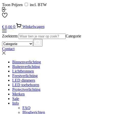
Toon Prijzen
incl. BTW
€
0,00
0
Winkelwagen
Zoekterm
Categorie
Contact
Binnenverlichting
Buitenverlichting
Lichtbronnen
Feestverlichting
LED dimmers
LED toebehoren
Projectverlichting
Merken
Sale
Info
FAQ
Blogberichten