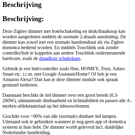
Beschrijving
Beschrijving:
Deze Zigbee dimmer met hotelschakeling en druk/draaiknop kan
worden aangesloten middels de normale 2-draads aansluiting. De
dimmer kan zowel met een normale handomdraai als via Zigbee
domotica bediend worden. En middels Touchlink ook zonder
controller/hub te koppelen aan andere Touchlink ondersteunende
hardware, zoals de
draadloze schakelaars
.
Gebruik je een hub/controller zoals Hue, HOMEY, Trust, Aduro
Smart etc. i.c.m. met Google Assistant/Home? Of heb je een
Amazon Alexa? Dan kan je deze dimmer module ook spraak
gestuurd bedienen.
Daarnaast beschikt de led dimmer over een groot bereik (0,3-
200W), uitmuntende dimbaarheid en lichtstabiliteit en passen alle A-
merken afdekmateriaal op het inbouwelement.
Geschikt voor >90% van alle (normale) dimbare led lampen.
Uiteraard ook te gebruiken wanneer je nog geen app of domotica
systeem in huis hebt. De dimmer wordt geleverd incl. duidelijke
Nederlandse handleiding.