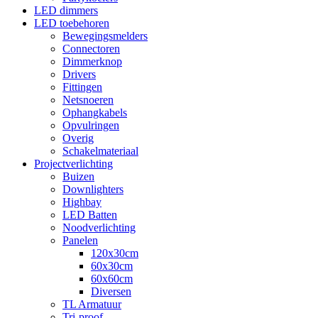
LED dimmers
LED toebehoren
Bewegingsmelders
Connectoren
Dimmerknop
Drivers
Fittingen
Netsnoeren
Ophangkabels
Opvulringen
Overig
Schakelmateriaal
Projectverlichting
Buizen
Downlighters
Highbay
LED Batten
Noodverlichting
Panelen
120x30cm
60x30cm
60x60cm
Diversen
TL Armatuur
Tri-proof