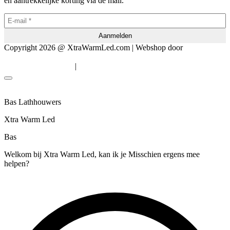
en aantrekkelijke korting via de mail.
Copyright 2026 @ XtraWarmLed.com | Webshop door
BEWISE
Solutions
|
Algemene voorwaarden
Privacyverklaring
Bas Lathhouwers
Xtra Warm Led
Bas
Welkom bij Xtra Warm Led, kan ik je Misschien ergens mee
helpen?