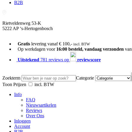
B2B
Rietveldenweg 53-K
5222 AP ‘s-Hertogenbosch
073-689 54 61
Gratis
levering vanaf € 100,-
incl. BTW
Op werkdagen voor
16:00 besteld, vandaag verzonden
van
Uitstekend
781 reviews op
reviewscore
Zoekterm
Categorie
Toon Prijzen
incl. BTW
Info
FAQ
Nieuwsartikelen
Reviews
Over Ons
Inloggen
Account
B2B