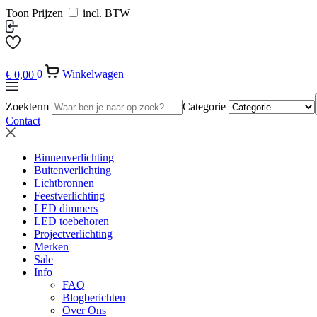
Toon Prijzen
incl. BTW
€
0,00
0
Winkelwagen
Zoekterm
Categorie
Contact
Binnenverlichting
Buitenverlichting
Lichtbronnen
Feestverlichting
LED dimmers
LED toebehoren
Projectverlichting
Merken
Sale
Info
FAQ
Blogberichten
Over Ons