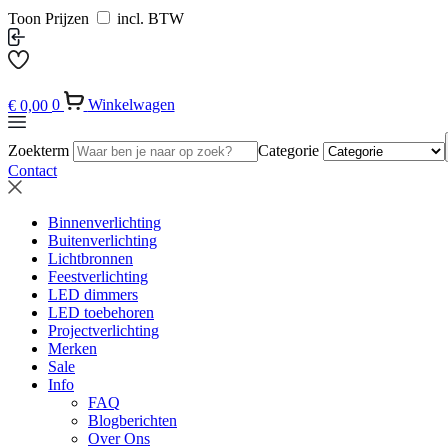
Toon Prijzen
incl. BTW
€
0,00
0
Winkelwagen
Zoekterm
Categorie
Contact
Binnenverlichting
Buitenverlichting
Lichtbronnen
Feestverlichting
LED dimmers
LED toebehoren
Projectverlichting
Merken
Sale
Info
FAQ
Blogberichten
Over Ons