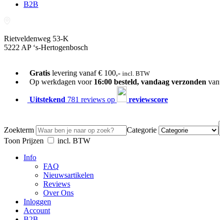
B2B
Rietveldenweg 53-K
5222 AP ‘s-Hertogenbosch
073-689 54 61
Gratis
levering vanaf € 100,-
incl. BTW
Op werkdagen voor
16:00 besteld, vandaag verzonden
van
Uitstekend
781 reviews op
reviewscore
Zoekterm
Categorie
Toon Prijzen
incl. BTW
Info
FAQ
Nieuwsartikelen
Reviews
Over Ons
Inloggen
Account
B2B