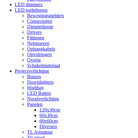
LED dimmers
LED toebehoren
Bewegingsmelders
Connectoren
Dimmerknop
Drivers
Fittingen
Netsnoeren
Ophangkabels
Opvulringen
Overig
Schakelmateriaal
Projectverlichting
Buizen
Downlighters
Highbay
LED Batten
Noodverlichting
Panelen
120x30cm
60x30cm
60x60cm
Diversen
TL Armatuur
Tri-proof