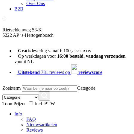
Over Ons
B2B
Rietveldenweg 53-K
5222 AP ‘s-Hertogenbosch
073-689 54 61
Gratis
levering vanaf € 100,-
incl. BTW
Op werkdagen voor
16:00 besteld, vandaag verzonden
vanuit NL
Uitstekend
781 reviews op
reviewscore
Zoekterm
Categorie
Toon Prijzen
incl. BTW
Info
FAQ
Nieuwsartikelen
Reviews