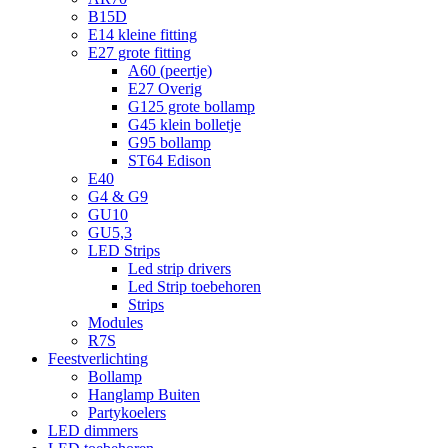
B15D
E14 kleine fitting
E27 grote fitting
A60 (peertje)
E27 Overig
G125 grote bollamp
G45 klein bolletje
G95 bollamp
ST64 Edison
E40
G4 & G9
GU10
GU5,3
LED Strips
Led strip drivers
Led Strip toebehoren
Strips
Modules
R7S
Feestverlichting
Bollamp
Hanglamp Buiten
Partykoelers
LED dimmers