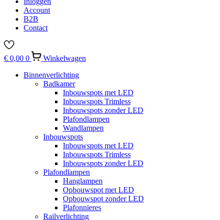
Inloggen
Account
B2B
Contact
€
0,00
0
Winkelwagen
Binnenverlichting
Badkamer
Inbouwspots met LED
Inbouwspots Trimless
Inbouwspots zonder LED
Plafondlampen
Wandlampen
Inbouwspots
Inbouwspots met LED
Inbouwspots Trimless
Inbouwspots zonder LED
Plafondlampen
Hanglampen
Opbouwspot met LED
Opbouwspot zonder LED
Plafonnieres
Railverlichting