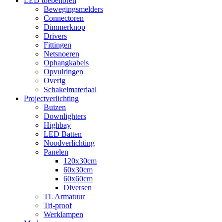
LED toebehoren
Bewegingsmelders
Connectoren
Dimmerknop
Drivers
Fittingen
Netsnoeren
Ophangkabels
Opvulringen
Overig
Schakelmateriaal
Projectverlichting
Buizen
Downlighters
Highbay
LED Batten
Noodverlichting
Panelen
120x30cm
60x30cm
60x60cm
Diversen
TL Armatuur
Tri-proof
Werklampen