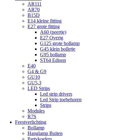
AR111
AR70
B15D
E14 kleine fitting
E27 grote fitting
A60 (peertje)
E27 Overig
G125 grote bollamp
G45 klein bolletje
G95 bollamp
ST64 Edison
E40
G4 & G9
GU10
GU5,3
LED Strips
Led strip drivers
Led Strip toebehoren
Strips
Modules
R7S
Feestverlichting
Bollamp
Hanglamp Buiten
Partykoelers