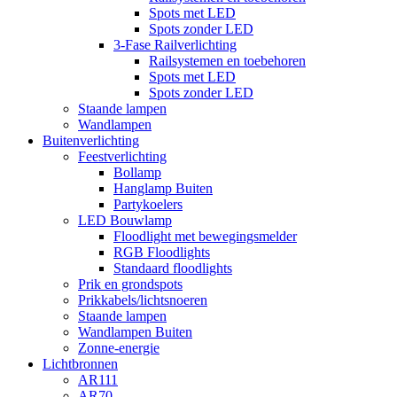
Spots met LED
Spots zonder LED
3-Fase Railverlichting
Railsystemen en toebehoren
Spots met LED
Spots zonder LED
Staande lampen
Wandlampen
Buitenverlichting
Feestverlichting
Bollamp
Hanglamp Buiten
Partykoelers
LED Bouwlamp
Floodlight met bewegingsmelder
RGB Floodlights
Standaard floodlights
Prik en grondspots
Prikkabels/lichtsnoeren
Staande lampen
Wandlampen Buiten
Zonne-energie
Lichtbronnen
AR111
AR70