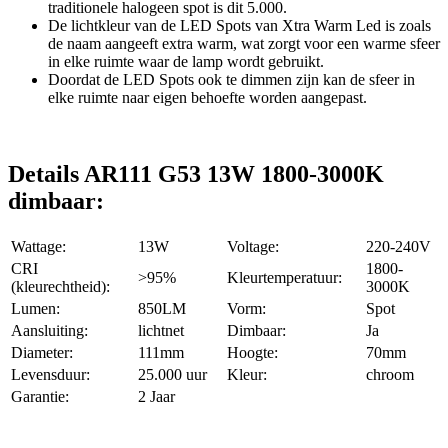
traditionele halogeen spot is dit 5.000.
De lichtkleur van de LED Spots van Xtra Warm Led is zoals
de naam aangeeft extra warm, wat zorgt voor een warme sfeer
in elke ruimte waar de lamp wordt gebruikt.
Doordat de LED Spots ook te dimmen zijn kan de sfeer in
elke ruimte naar eigen behoefte worden aangepast.
Details AR111 G53 13W 1800-3000K
dimbaar:
Wattage:
13W
Voltage:
220-240V
CRI
1800-
>95%
Kleurtemperatuur:
(kleurechtheid):
3000K
Lumen:
850LM
Vorm:
Spot
Aansluiting:
lichtnet
Dimbaar:
Ja
Diameter:
111mm
Hoogte:
70mm
Levensduur:
25.000 uur
Kleur:
chroom
Garantie:
2 Jaar