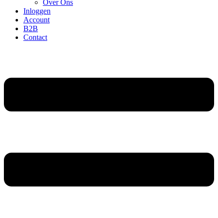
Over Ons
Inloggen
Account
B2B
Contact