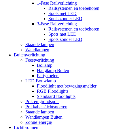
1-Fase Railverlichting
Railsystemen en toebehoren
Spots met LED
Spots zonder LED
3-Fase Railverlichting
Railsystemen en toebehoren
Spots met LED
Spots zonder LED
Staande lampen
Wandlampen
Buitenverlichting
Feestverlichting
Bollamp
Hanglamp Buiten
Partykoelers
LED Bouwlamp
Floodlight met bewegingsmelder
RGB Floodlights
Standaard floodlights
Prik en grondspots
Prikkabels/lichtsnoeren
Staande lampen
Wandlampen Buiten
Zonne-energie
Lichtbronnen