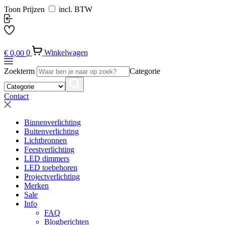
Toon Prijzen
incl. BTW
€
0,00
0
Winkelwagen
Zoekterm
Categorie
Contact
Binnenverlichting
Buitenverlichting
Lichtbronnen
Feestverlichting
LED dimmers
LED toebehoren
Projectverlichting
Merken
Sale
Info
FAQ
Blogberichten