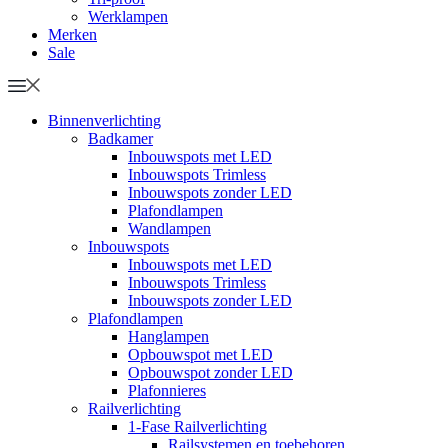
Werklampen
Merken
Sale
Binnenverlichting
Badkamer
Inbouwspots met LED
Inbouwspots Trimless
Inbouwspots zonder LED
Plafondlampen
Wandlampen
Inbouwspots
Inbouwspots met LED
Inbouwspots Trimless
Inbouwspots zonder LED
Plafondlampen
Hanglampen
Opbouwspot met LED
Opbouwspot zonder LED
Plafonnieres
Railverlichting
1-Fase Railverlichting
Railsystemen en toebehoren