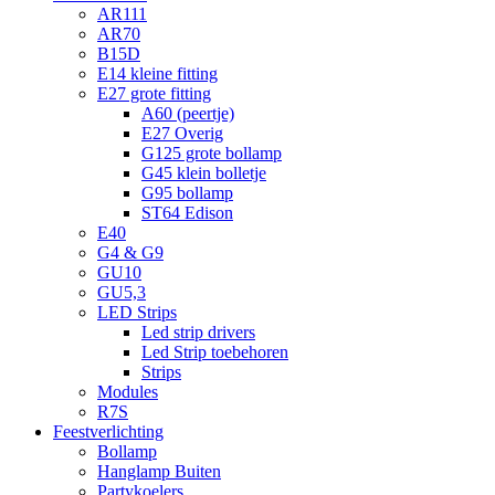
AR111
AR70
B15D
E14 kleine fitting
E27 grote fitting
A60 (peertje)
E27 Overig
G125 grote bollamp
G45 klein bolletje
G95 bollamp
ST64 Edison
E40
G4 & G9
GU10
GU5,3
LED Strips
Led strip drivers
Led Strip toebehoren
Strips
Modules
R7S
Feestverlichting
Bollamp
Hanglamp Buiten
Partykoelers