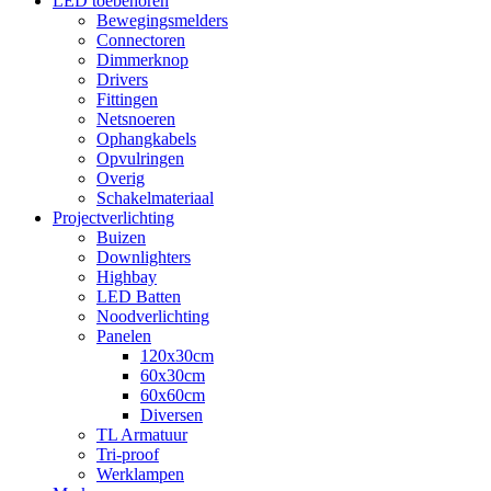
LED toebehoren
Bewegingsmelders
Connectoren
Dimmerknop
Drivers
Fittingen
Netsnoeren
Ophangkabels
Opvulringen
Overig
Schakelmateriaal
Projectverlichting
Buizen
Downlighters
Highbay
LED Batten
Noodverlichting
Panelen
120x30cm
60x30cm
60x60cm
Diversen
TL Armatuur
Tri-proof
Werklampen