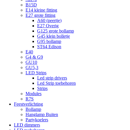
B15D
E14 kleine fitting
E27 grote fitting
A60 (peertje)
E27 Overig
G125 grote bollamp
G45 klein bolletje
G95 bollamp
ST64 Edison
E40
G4 & G9
GU10
GU5,3
LED Strips
Led strip drivers
Led Strip toebehoren
Strips
Modules
R7S
Feestverlichting
Bollamp
Hanglamp Buiten
Partykoelers
LED dimmers