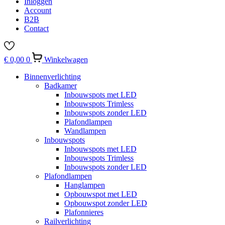
Inloggen
Account
B2B
Contact
€
0,00
0
Winkelwagen
Binnenverlichting
Badkamer
Inbouwspots met LED
Inbouwspots Trimless
Inbouwspots zonder LED
Plafondlampen
Wandlampen
Inbouwspots
Inbouwspots met LED
Inbouwspots Trimless
Inbouwspots zonder LED
Plafondlampen
Hanglampen
Opbouwspot met LED
Opbouwspot zonder LED
Plafonnieres
Railverlichting