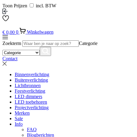
Toon Prijzen
incl. BTW
€
0,00
0
Winkelwagen
Zoekterm
Categorie
Contact
Binnenverlichting
Buitenverlichting
Lichtbronnen
Feestverlichting
LED dimmers
LED toebehoren
Projectverlichting
Merken
Sale
Info
FAQ
Blogberichten