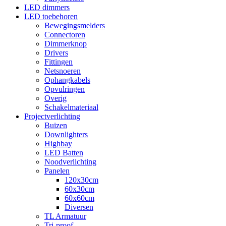
LED dimmers
LED toebehoren
Bewegingsmelders
Connectoren
Dimmerknop
Drivers
Fittingen
Netsnoeren
Ophangkabels
Opvulringen
Overig
Schakelmateriaal
Projectverlichting
Buizen
Downlighters
Highbay
LED Batten
Noodverlichting
Panelen
120x30cm
60x30cm
60x60cm
Diversen
TL Armatuur
Tri-proof