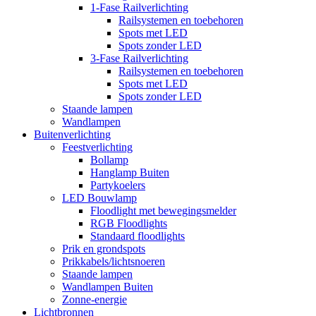
1-Fase Railverlichting
Railsystemen en toebehoren
Spots met LED
Spots zonder LED
3-Fase Railverlichting
Railsystemen en toebehoren
Spots met LED
Spots zonder LED
Staande lampen
Wandlampen
Buitenverlichting
Feestverlichting
Bollamp
Hanglamp Buiten
Partykoelers
LED Bouwlamp
Floodlight met bewegingsmelder
RGB Floodlights
Standaard floodlights
Prik en grondspots
Prikkabels/lichtsnoeren
Staande lampen
Wandlampen Buiten
Zonne-energie
Lichtbronnen