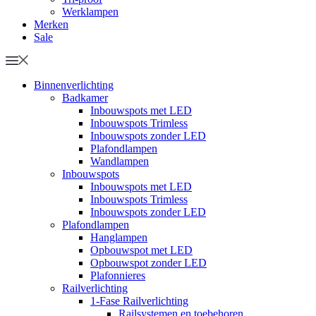
Werklampen
Merken
Sale
Binnenverlichting
Badkamer
Inbouwspots met LED
Inbouwspots Trimless
Inbouwspots zonder LED
Plafondlampen
Wandlampen
Inbouwspots
Inbouwspots met LED
Inbouwspots Trimless
Inbouwspots zonder LED
Plafondlampen
Hanglampen
Opbouwspot met LED
Opbouwspot zonder LED
Plafonnieres
Railverlichting
1-Fase Railverlichting
Railsystemen en toebehoren