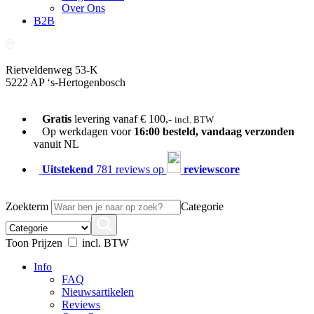
Over Ons
B2B
Rietveldenweg 53-K
5222 AP ‘s-Hertogenbosch
073-689 54 61
Gratis
levering vanaf € 100,-
incl. BTW
Op werkdagen voor
16:00 besteld, vandaag verzonden
vanuit NL
Uitstekend
781 reviews op
reviewscore
Zoekterm
Categorie
Toon Prijzen
incl. BTW
Info
FAQ
Nieuwsartikelen
Reviews