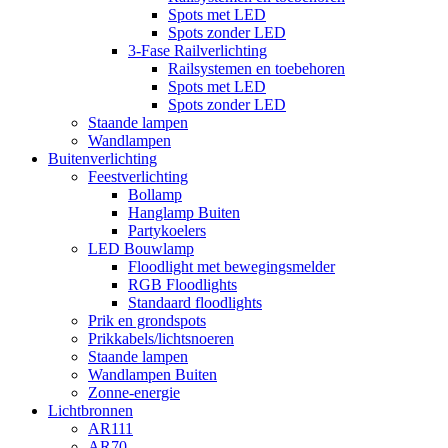
Spots met LED
Spots zonder LED
3-Fase Railverlichting
Railsystemen en toebehoren
Spots met LED
Spots zonder LED
Staande lampen
Wandlampen
Buitenverlichting
Feestverlichting
Bollamp
Hanglamp Buiten
Partykoelers
LED Bouwlamp
Floodlight met bewegingsmelder
RGB Floodlights
Standaard floodlights
Prik en grondspots
Prikkabels/lichtsnoeren
Staande lampen
Wandlampen Buiten
Zonne-energie
Lichtbronnen
AR111
AR70