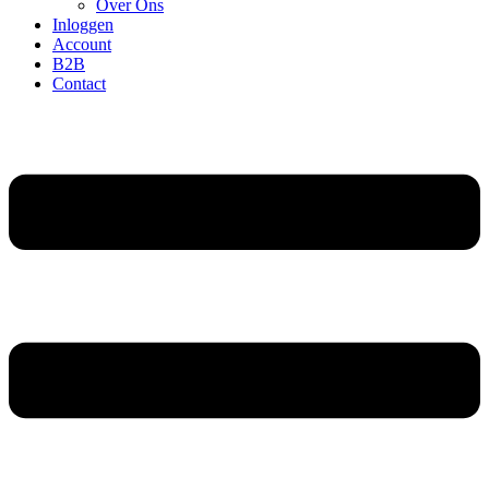
Over Ons
Inloggen
Account
B2B
Contact