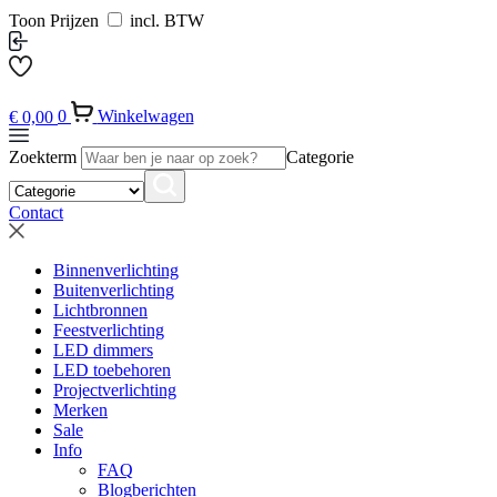
Toon Prijzen
incl. BTW
€
0,00
0
Winkelwagen
Zoekterm
Categorie
Contact
Binnenverlichting
Buitenverlichting
Lichtbronnen
Feestverlichting
LED dimmers
LED toebehoren
Projectverlichting
Merken
Sale
Info
FAQ
Blogberichten