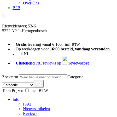
Over Ons
B2B
Rietveldenweg 53-K
5222 AP ‘s-Hertogenbosch
073-689 54 61
Gratis
levering vanaf € 100,-
incl. BTW
Op werkdagen voor
16:00 besteld, vandaag verzonden
vanuit NL
Uitstekend
781 reviews op
reviewscore
Zoekterm
Categorie
Toon Prijzen
incl. BTW
Info
FAQ
Nieuwsartikelen
Reviews