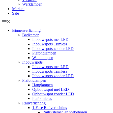
Werklampen
Merken
Sale
Binnenverlichting
Badkamer
Inbouwspots met LED
Inbouwspots Trimless
Inbouwspots zonder LED
Plafondlampen
Wandlampen
Inbouwspots
Inbouwspots met LED
Inbouwspots Trimless
Inbouwspots zonder LED
Plafondlampen
Hanglampen
Opbouwspot met LED
Opbouwspot zonder LED
Plafonnieres
Railverlichting
1-Fase Railverlichting
Railsystemen en toebehoren