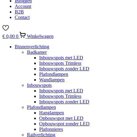
Inloggen
Account
B2B
Contact
€
0,00
0
Winkelwagen
Binnenverlichting
Badkamer
Inbouwspots met LED
Inbouwspots Trimless
Inbouwspots zonder LED
Plafondlampen
Wandlampen
Inbouwspots
Inbouwspots met LED
Inbouwspots Trimless
Inbouwspots zonder LED
Plafondlampen
Hanglampen
Opbouwspot met LED
Opbouwspot zonder LED
Plafonnieres
Railverlichting