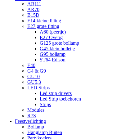
AR111
AR70
B15D
E14 kleine fitting
E27 grote fitting
A60 (peertje)
E27 Overig
G125 grote bollamp
G45 klein bolletje
G95 bollamp
ST64 Edison
E40
G4 & G9
GU10
GU5,3
LED Strips
Led strip drivers
Led Strip toebehoren
Strips
Modules
R7S
Feestverlichting
Bollamp
Hanglamp Buiten
Partykoelers