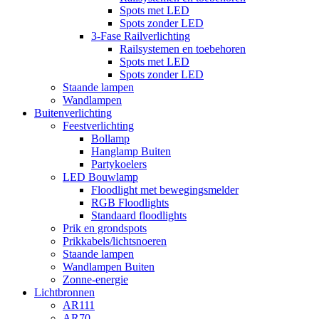
Spots met LED
Spots zonder LED
3-Fase Railverlichting
Railsystemen en toebehoren
Spots met LED
Spots zonder LED
Staande lampen
Wandlampen
Buitenverlichting
Feestverlichting
Bollamp
Hanglamp Buiten
Partykoelers
LED Bouwlamp
Floodlight met bewegingsmelder
RGB Floodlights
Standaard floodlights
Prik en grondspots
Prikkabels/lichtsnoeren
Staande lampen
Wandlampen Buiten
Zonne-energie
Lichtbronnen
AR111
AR70