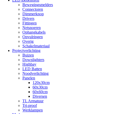
LED toebehoren
Bewegingsmelders
Connectoren
Dimmerknop
Drivers
Fittingen
Netsnoeren
Ophangkabels
Opvulringen
Overig
Schakelmateriaal
Projectverlichting
Buizen
Downlighters
Highbay
LED Batten
Noodverlichting
Panelen
120x30cm
60x30cm
60x60cm
Diversen
TL Armatuur
Tri-proof
Werklampen