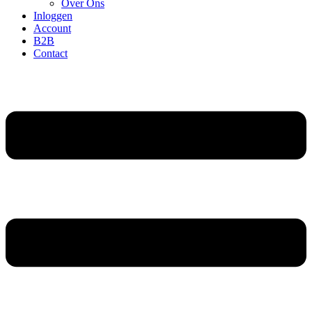
Over Ons
Inloggen
Account
B2B
Contact