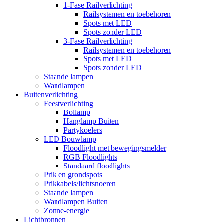
1-Fase Railverlichting
Railsystemen en toebehoren
Spots met LED
Spots zonder LED
3-Fase Railverlichting
Railsystemen en toebehoren
Spots met LED
Spots zonder LED
Staande lampen
Wandlampen
Buitenverlichting
Feestverlichting
Bollamp
Hanglamp Buiten
Partykoelers
LED Bouwlamp
Floodlight met bewegingsmelder
RGB Floodlights
Standaard floodlights
Prik en grondspots
Prikkabels/lichtsnoeren
Staande lampen
Wandlampen Buiten
Zonne-energie
Lichtbronnen