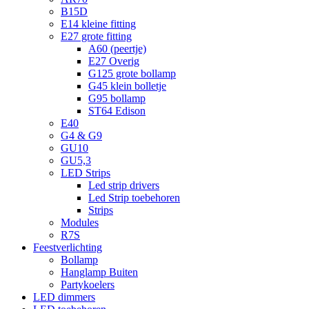
B15D
E14 kleine fitting
E27 grote fitting
A60 (peertje)
E27 Overig
G125 grote bollamp
G45 klein bolletje
G95 bollamp
ST64 Edison
E40
G4 & G9
GU10
GU5,3
LED Strips
Led strip drivers
Led Strip toebehoren
Strips
Modules
R7S
Feestverlichting
Bollamp
Hanglamp Buiten
Partykoelers
LED dimmers