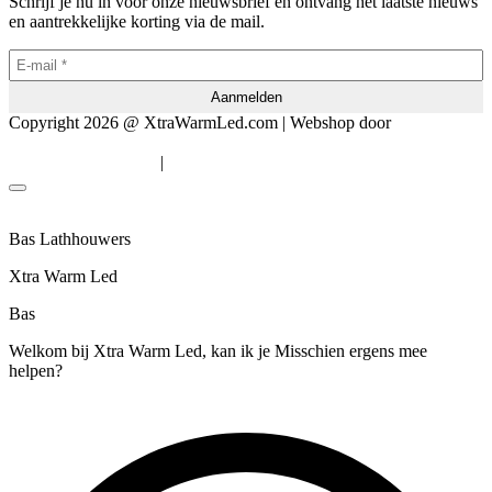
Schrijf je nu in voor onze nieuwsbrief en ontvang het laatste nieuws
en aantrekkelijke korting via de mail.
Copyright 2026 @ XtraWarmLed.com | Webshop door
BEWISE
Solutions
|
Algemene voorwaarden
Privacyverklaring
Bas Lathhouwers
Xtra Warm Led
Bas
Welkom bij Xtra Warm Led, kan ik je Misschien ergens mee
helpen?