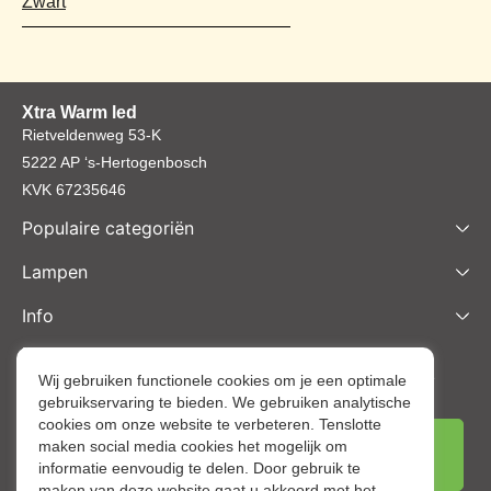
Zwart
Xtra Warm led
Rietveldenweg 53-K
5222 AP ‘s-Hertogenbosch
KVK 67235646
Populaire categoriën
Lampen
Info
Nieuwsbrief inschrijven
Schrijf je nu in voor onze nieuwsbrief en ontvang het laatste
Wij gebruiken functionele cookies om je een optimale
gebruikservaring te bieden. We gebruiken analytische
nieuws en aantrekkelijke korting via de mail.
cookies om onze website te verbeteren. Tenslotte
maken social media cookies het mogelijk om
informatie eenvoudig te delen. Door gebruik te
maken van deze website gaat u akkoord met het