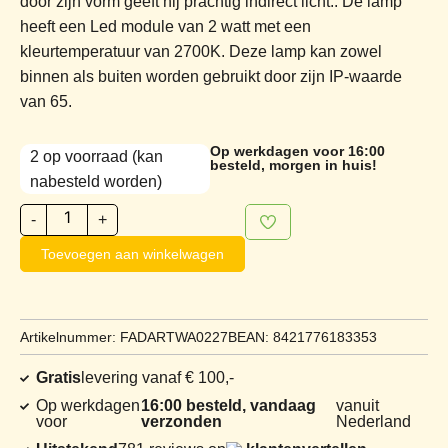
door zijn vorm geeft hij prachtig indirect licht.. De lamp
heeft een Led module van 2 watt met een
kleurtemperatuur van 2700K. Deze lamp kan zowel
binnen als buiten worden gebruikt door zijn IP-waarde
van 65.
Op werkdagen voor 16:00
2 op voorraad (kan
besteld, morgen in huis!
nabesteld worden)
-
+
Toevoegen aan winkelwagen
Artikelnummer: FADARTWA0227B
EAN: 8421776183353
Gratis
levering vanaf € 100,-
Op werkdagen
16:00 besteld, vandaag
vanuit
voor
verzonden
Nederland