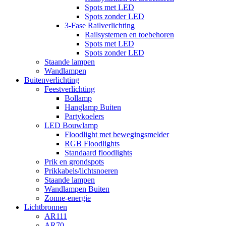
Spots met LED
Spots zonder LED
3-Fase Railverlichting
Railsystemen en toebehoren
Spots met LED
Spots zonder LED
Staande lampen
Wandlampen
Buitenverlichting
Feestverlichting
Bollamp
Hanglamp Buiten
Partykoelers
LED Bouwlamp
Floodlight met bewegingsmelder
RGB Floodlights
Standaard floodlights
Prik en grondspots
Prikkabels/lichtsnoeren
Staande lampen
Wandlampen Buiten
Zonne-energie
Lichtbronnen
AR111
AR70