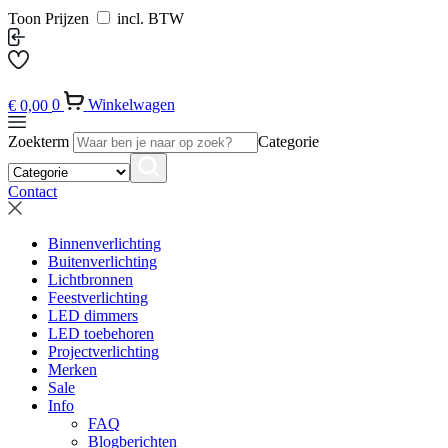
Toon Prijzen
incl. BTW
€
0,00
0
Winkelwagen
Zoekterm
Categorie
Contact
Binnenverlichting
Buitenverlichting
Lichtbronnen
Feestverlichting
LED dimmers
LED toebehoren
Projectverlichting
Merken
Sale
Info
FAQ
Blogberichten