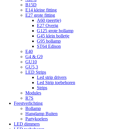
B15D
E14 kleine fitting
E27 grote fitting
A60 (peertje)
E27 Overig
G125 grote bollamp
G45 klein bolletje
G95 bollamp
ST64 Edison
E40
G4 & G9
GU10
GU5,3
LED Strips
Led strip drivers
Led Strip toebehoren
Strips
Modules
R7S
Feestverlichting
Bollamp
Hanglamp Buiten
Partykoelers
LED dimmers