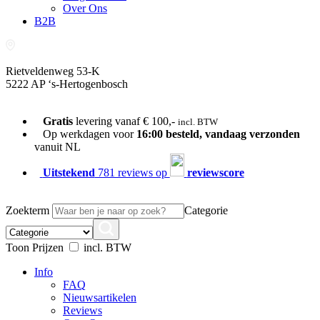
Over Ons
B2B
Rietveldenweg 53-K
5222 AP ‘s-Hertogenbosch
073-689 54 61
Gratis
levering vanaf € 100,-
incl. BTW
Op werkdagen voor
16:00 besteld, vandaag verzonden
vanuit NL
Uitstekend
781 reviews op
reviewscore
Zoekterm
Categorie
Toon Prijzen
incl. BTW
Info
FAQ
Nieuwsartikelen
Reviews