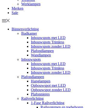
Werklampen
Merken
Sale
Binnenverlichting
Badkamer
Inbouwspots met LED
Inbouwspots Trimless
Inbouwspots zonder LED
Plafondlampen
Wandlampen
Inbouwspots
Inbouwspots met LED
Inbouwspots Trimless
Inbouwspots zonder LED
Plafondlampen
Hanglampen
Opbouwspot met LED
Opbouwspot zonder LED
Plafonnieres
Railverlichting
1-Fase Railverlichting
Railsystemen en toebehoren