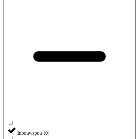
Inbouwspots
(
0
)