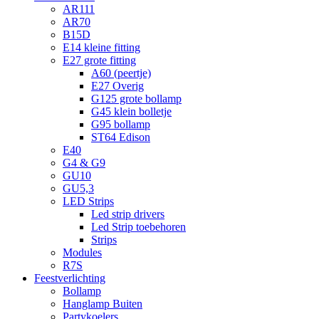
AR111
AR70
B15D
E14 kleine fitting
E27 grote fitting
A60 (peertje)
E27 Overig
G125 grote bollamp
G45 klein bolletje
G95 bollamp
ST64 Edison
E40
G4 & G9
GU10
GU5,3
LED Strips
Led strip drivers
Led Strip toebehoren
Strips
Modules
R7S
Feestverlichting
Bollamp
Hanglamp Buiten
Partykoelers