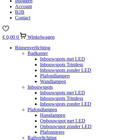
Inloggen
Account
B2B
Contact
€
0,00
0
Winkelwagen
Binnenverlichting
Badkamer
Inbouwspots met LED
Inbouwspots Trimless
Inbouwspots zonder LED
Plafondlampen
Wandlampen
Inbouwspots
Inbouwspots met LED
Inbouwspots Trimless
Inbouwspots zonder LED
Plafondlampen
Hanglampen
Opbouwspot met LED
Opbouwspot zonder LED
Plafonnieres
Railverlichting