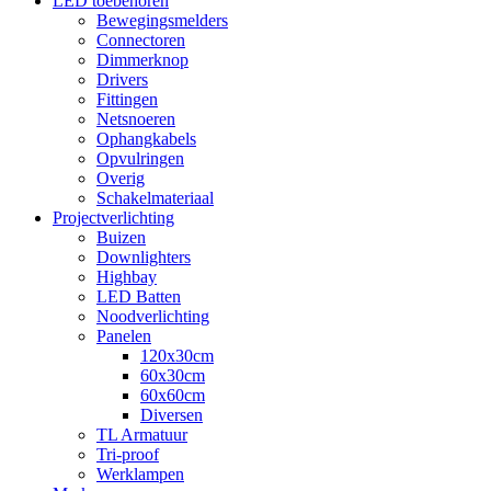
LED toebehoren
Bewegingsmelders
Connectoren
Dimmerknop
Drivers
Fittingen
Netsnoeren
Ophangkabels
Opvulringen
Overig
Schakelmateriaal
Projectverlichting
Buizen
Downlighters
Highbay
LED Batten
Noodverlichting
Panelen
120x30cm
60x30cm
60x60cm
Diversen
TL Armatuur
Tri-proof
Werklampen