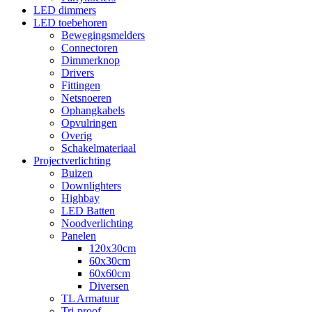
LED dimmers
LED toebehoren
Bewegingsmelders
Connectoren
Dimmerknop
Drivers
Fittingen
Netsnoeren
Ophangkabels
Opvulringen
Overig
Schakelmateriaal
Projectverlichting
Buizen
Downlighters
Highbay
LED Batten
Noodverlichting
Panelen
120x30cm
60x30cm
60x60cm
Diversen
TL Armatuur
Tri-proof