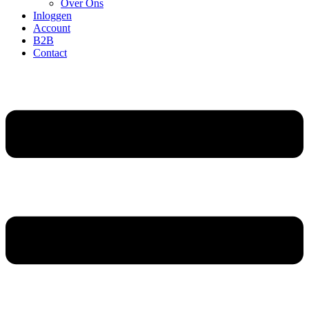
Over Ons
Inloggen
Account
B2B
Contact