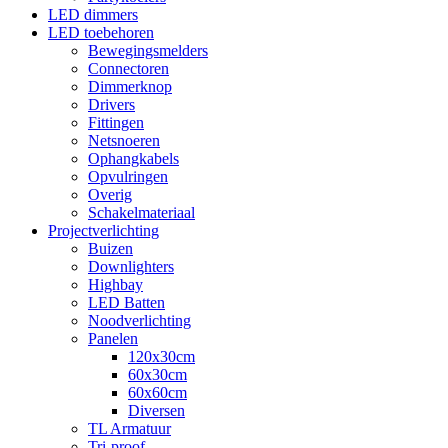
LED dimmers
LED toebehoren
Bewegingsmelders
Connectoren
Dimmerknop
Drivers
Fittingen
Netsnoeren
Ophangkabels
Opvulringen
Overig
Schakelmateriaal
Projectverlichting
Buizen
Downlighters
Highbay
LED Batten
Noodverlichting
Panelen
120x30cm
60x30cm
60x60cm
Diversen
TL Armatuur
Tri-proof