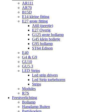
AR111
AR70
B15D
E14 kleine fitting
E27 grote fitting
A60 (peertje)
E27 Overig
G125 grote bollamp
G45 klein bolletje
G95 bollamp
ST64 Edison
E40
G4 & G9
GU10
GU5,3
LED Strips
Led strip drivers
Led Strip toebehoren
Strips
Modules
R7S
Feestverlichting
Bollamp
Hanglamp Buiten
Partykoelers