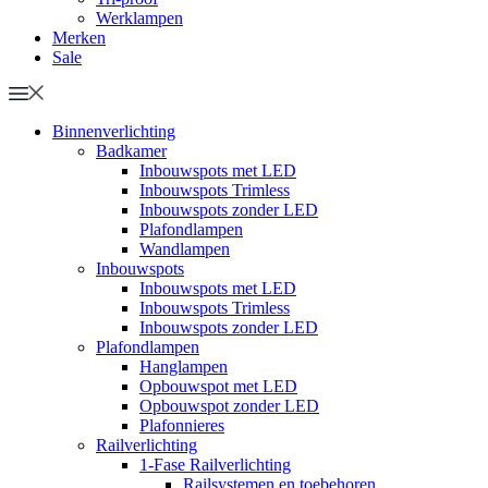
Werklampen
Merken
Sale
Binnenverlichting
Badkamer
Inbouwspots met LED
Inbouwspots Trimless
Inbouwspots zonder LED
Plafondlampen
Wandlampen
Inbouwspots
Inbouwspots met LED
Inbouwspots Trimless
Inbouwspots zonder LED
Plafondlampen
Hanglampen
Opbouwspot met LED
Opbouwspot zonder LED
Plafonnieres
Railverlichting
1-Fase Railverlichting
Railsystemen en toebehoren