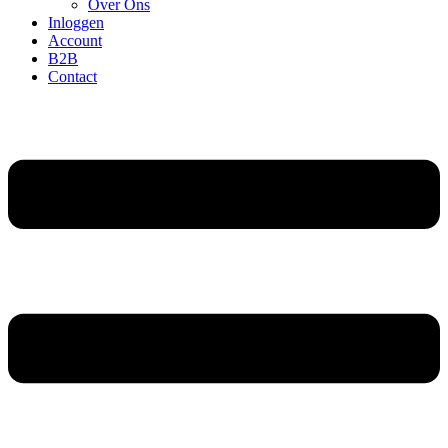
Over Ons
Inloggen
Account
B2B
Contact