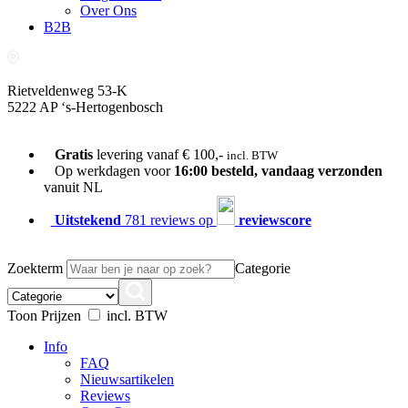
Over Ons
B2B
Rietveldenweg 53-K
5222 AP ‘s-Hertogenbosch
073-689 54 61
Gratis
levering vanaf € 100,-
incl. BTW
Op werkdagen voor
16:00 besteld, vandaag verzonden
vanuit NL
Uitstekend
781 reviews op
reviewscore
Zoekterm
Categorie
Toon Prijzen
incl. BTW
Info
FAQ
Nieuwsartikelen
Reviews