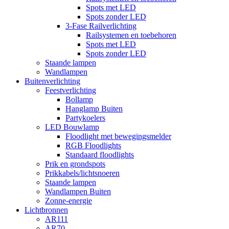
Spots met LED
Spots zonder LED
3-Fase Railverlichting
Railsystemen en toebehoren
Spots met LED
Spots zonder LED
Staande lampen
Wandlampen
Buitenverlichting
Feestverlichting
Bollamp
Hanglamp Buiten
Partykoelers
LED Bouwlamp
Floodlight met bewegingsmelder
RGB Floodlights
Standaard floodlights
Prik en grondspots
Prikkabels/lichtsnoeren
Staande lampen
Wandlampen Buiten
Zonne-energie
Lichtbronnen
AR111
AR70