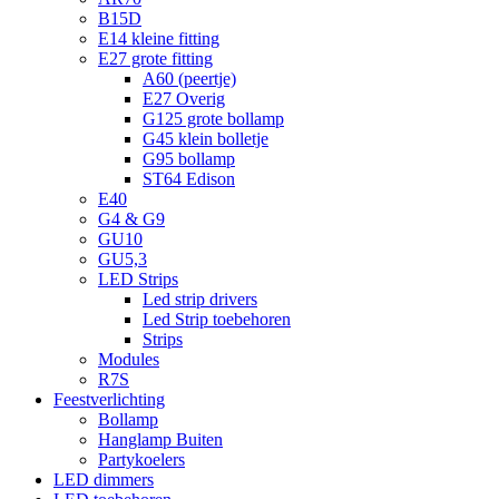
B15D
E14 kleine fitting
E27 grote fitting
A60 (peertje)
E27 Overig
G125 grote bollamp
G45 klein bolletje
G95 bollamp
ST64 Edison
E40
G4 & G9
GU10
GU5,3
LED Strips
Led strip drivers
Led Strip toebehoren
Strips
Modules
R7S
Feestverlichting
Bollamp
Hanglamp Buiten
Partykoelers
LED dimmers