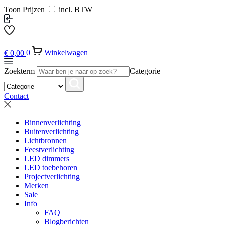
Toon Prijzen
incl. BTW
€
0,00
0
Winkelwagen
Zoekterm
Categorie
Contact
Binnenverlichting
Buitenverlichting
Lichtbronnen
Feestverlichting
LED dimmers
LED toebehoren
Projectverlichting
Merken
Sale
Info
FAQ
Blogberichten