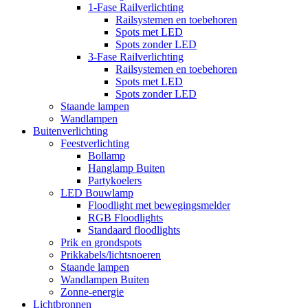
1-Fase Railverlichting
Railsystemen en toebehoren
Spots met LED
Spots zonder LED
3-Fase Railverlichting
Railsystemen en toebehoren
Spots met LED
Spots zonder LED
Staande lampen
Wandlampen
Buitenverlichting
Feestverlichting
Bollamp
Hanglamp Buiten
Partykoelers
LED Bouwlamp
Floodlight met bewegingsmelder
RGB Floodlights
Standaard floodlights
Prik en grondspots
Prikkabels/lichtsnoeren
Staande lampen
Wandlampen Buiten
Zonne-energie
Lichtbronnen