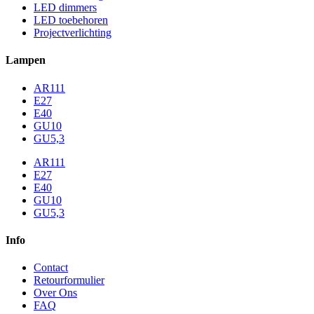
LED dimmers
LED toebehoren
Projectverlichting
Lampen
AR111
E27
E40
GU10
GU5,3
AR111
E27
E40
GU10
GU5,3
Info
Contact
Retourformulier
Over Ons
FAQ