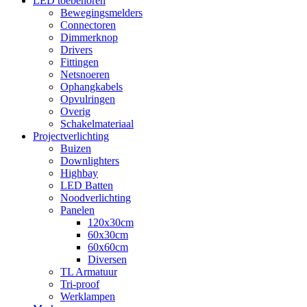
LED toebehoren
Bewegingsmelders
Connectoren
Dimmerknop
Drivers
Fittingen
Netsnoeren
Ophangkabels
Opvulringen
Overig
Schakelmateriaal
Projectverlichting
Buizen
Downlighters
Highbay
LED Batten
Noodverlichting
Panelen
120x30cm
60x30cm
60x60cm
Diversen
TL Armatuur
Tri-proof
Werklampen