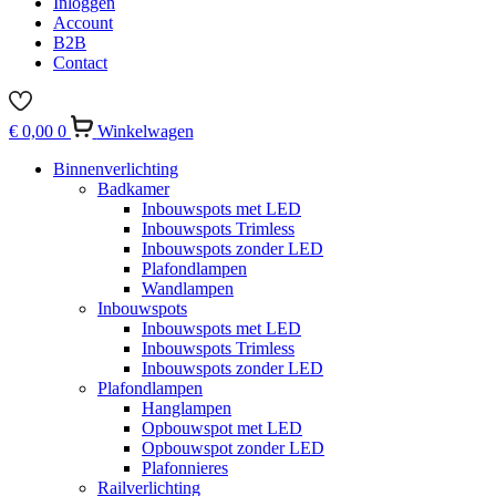
Inloggen
Account
B2B
Contact
€
0,00
0
Winkelwagen
Binnenverlichting
Badkamer
Inbouwspots met LED
Inbouwspots Trimless
Inbouwspots zonder LED
Plafondlampen
Wandlampen
Inbouwspots
Inbouwspots met LED
Inbouwspots Trimless
Inbouwspots zonder LED
Plafondlampen
Hanglampen
Opbouwspot met LED
Opbouwspot zonder LED
Plafonnieres
Railverlichting