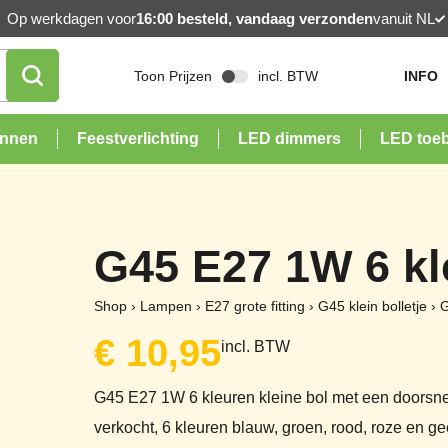
Op werkdagen voor
16:00 besteld, vandaag verzonden
vanuit NL
Toon Prijzen
incl. BTW
INFO
onnen
Feestverlichting
LED dimmers
LED toe
G45 E27 1W 6 kl
Shop
›
Lampen
›
E27 grote fitting
›
G45 klein bolletje
›
G
€
10,95
incl. BTW
G45 E27 1W 6 kleuren kleine bol met een doorsne
verkocht, 6 kleuren blauw, groen, rood, roze en ge