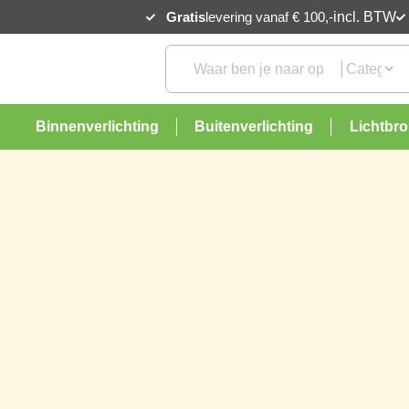
Gratis
levering vanaf € 100,-
incl. BTW
Binnenverlichting
Buitenverlichting
Lichtbr