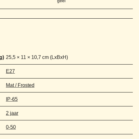
geel
25,5 × 11 × 10,7 cm
E27
Mat / Frosted
IP-65
2 jaar
0-50