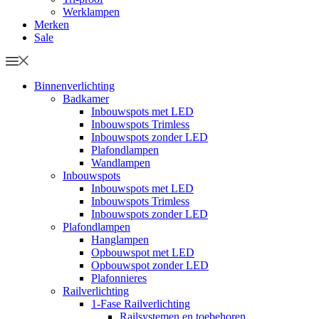
Werklampen
Merken
Sale
Binnenverlichting
Badkamer
Inbouwspots met LED
Inbouwspots Trimless
Inbouwspots zonder LED
Plafondlampen
Wandlampen
Inbouwspots
Inbouwspots met LED
Inbouwspots Trimless
Inbouwspots zonder LED
Plafondlampen
Hanglampen
Opbouwspot met LED
Opbouwspot zonder LED
Plafonnieres
Railverlichting
1-Fase Railverlichting
Railsystemen en toebehoren