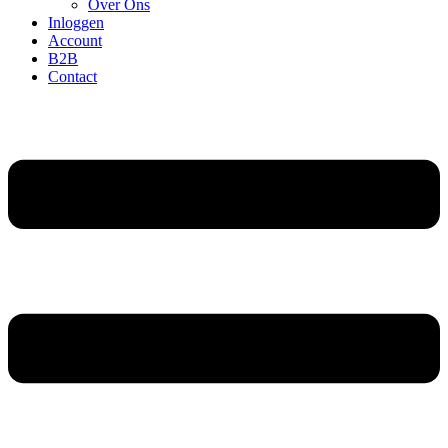
Over Ons
Inloggen
Account
B2B
Contact