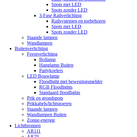
Spots met LED
Spots zonder LED
3-Fase Railverlichting
Railsystemen en toebehoren
Spots met LED
Spots zonder LED
Staande lampen
Wandlampen
Buitenverlichting
Feestverlichting
Bollamp
Hanglamp Buiten
Partykoelers
LED Bouwlamp
Floodlight met bewegingsmelder
RGB Floodlights
Standaard floodlights
Prik en grondspots
Prikkabels/lichtsnoeren
Staande lampen
Wandlampen Buiten
Zonne-energie
Lichtbronnen
AR111
AR70