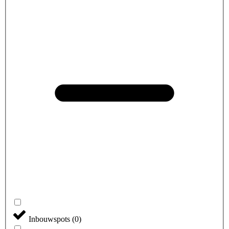
Inbouwspots
(
0
)