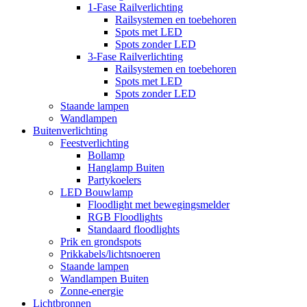
1-Fase Railverlichting
Railsystemen en toebehoren
Spots met LED
Spots zonder LED
3-Fase Railverlichting
Railsystemen en toebehoren
Spots met LED
Spots zonder LED
Staande lampen
Wandlampen
Buitenverlichting
Feestverlichting
Bollamp
Hanglamp Buiten
Partykoelers
LED Bouwlamp
Floodlight met bewegingsmelder
RGB Floodlights
Standaard floodlights
Prik en grondspots
Prikkabels/lichtsnoeren
Staande lampen
Wandlampen Buiten
Zonne-energie
Lichtbronnen