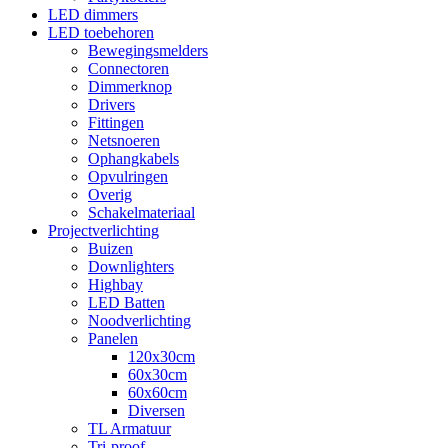
LED dimmers
LED toebehoren
Bewegingsmelders
Connectoren
Dimmerknop
Drivers
Fittingen
Netsnoeren
Ophangkabels
Opvulringen
Overig
Schakelmateriaal
Projectverlichting
Buizen
Downlighters
Highbay
LED Batten
Noodverlichting
Panelen
120x30cm
60x30cm
60x60cm
Diversen
TL Armatuur
Tri-proof