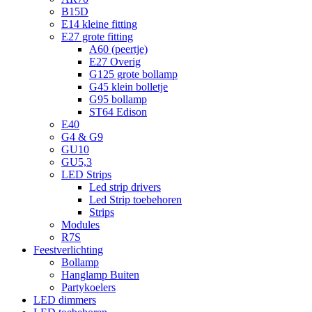
B15D
E14 kleine fitting
E27 grote fitting
A60 (peertje)
E27 Overig
G125 grote bollamp
G45 klein bolletje
G95 bollamp
ST64 Edison
E40
G4 & G9
GU10
GU5,3
LED Strips
Led strip drivers
Led Strip toebehoren
Strips
Modules
R7S
Feestverlichting
Bollamp
Hanglamp Buiten
Partykoelers
LED dimmers