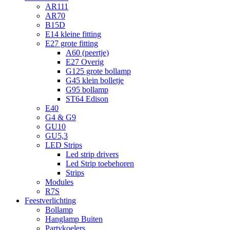
AR111
AR70
B15D
E14 kleine fitting
E27 grote fitting
A60 (peertje)
E27 Overig
G125 grote bollamp
G45 klein bolletje
G95 bollamp
ST64 Edison
E40
G4 & G9
GU10
GU5,3
LED Strips
Led strip drivers
Led Strip toebehoren
Strips
Modules
R7S
Feestverlichting
Bollamp
Hanglamp Buiten
Partykoelers