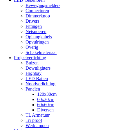
LED toebehoren
Bewegingsmelders
Connectoren
Dimmerknop
Drivers
Fittingen
Netsnoeren
Ophangkabels
Opvulringen
Overig
Schakelmateriaal
Projectverlichting
Buizen
Downlighters
Highbay
LED Batten
Noodverlichting
Panelen
120x30cm
60x30cm
60x60cm
Diversen
TL Armatuur
Tri-proof
Werklampen