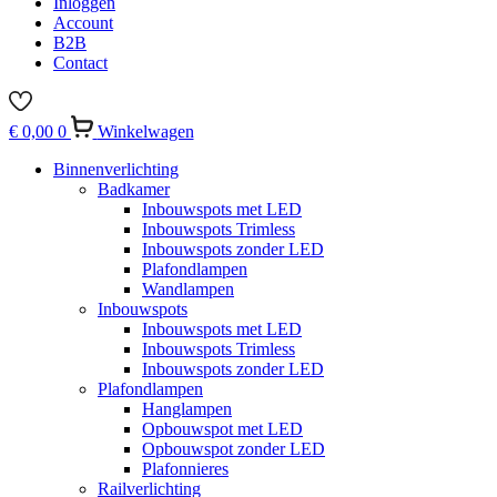
Inloggen
Account
B2B
Contact
€
0,00
0
Winkelwagen
Binnenverlichting
Badkamer
Inbouwspots met LED
Inbouwspots Trimless
Inbouwspots zonder LED
Plafondlampen
Wandlampen
Inbouwspots
Inbouwspots met LED
Inbouwspots Trimless
Inbouwspots zonder LED
Plafondlampen
Hanglampen
Opbouwspot met LED
Opbouwspot zonder LED
Plafonnieres
Railverlichting