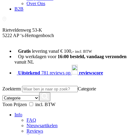
Over Ons
B2B
Rietveldenweg 53-K
5222 AP ‘s-Hertogenbosch
073-689 54 61
Gratis
levering vanaf € 100,-
incl. BTW
Op werkdagen voor
16:00 besteld, vandaag verzonden
vanuit NL
Uitstekend
781 reviews op
reviewscore
Zoekterm
Categorie
Toon Prijzen
incl. BTW
Info
FAQ
Nieuwsartikelen
Reviews