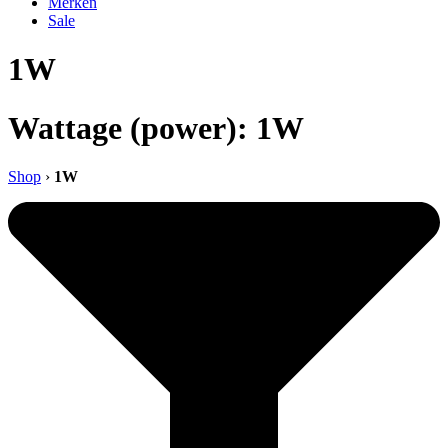
Merken
Sale
1W
Wattage (power): 1W
Shop
›
1W