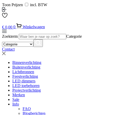
Toon Prijzen
incl. BTW
€
0,00
0
Winkelwagen
Zoekterm
Categorie
Contact
Binnenverlichting
Buitenverlichting
Lichtbronnen
Feestverlichting
LED dimmers
LED toebehoren
Projectverlichting
Merken
Sale
Info
FAQ
Blogberichten