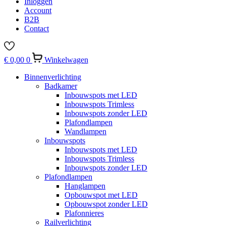
Inloggen
Account
B2B
Contact
€
0,00
0
Winkelwagen
Binnenverlichting
Badkamer
Inbouwspots met LED
Inbouwspots Trimless
Inbouwspots zonder LED
Plafondlampen
Wandlampen
Inbouwspots
Inbouwspots met LED
Inbouwspots Trimless
Inbouwspots zonder LED
Plafondlampen
Hanglampen
Opbouwspot met LED
Opbouwspot zonder LED
Plafonnieres
Railverlichting