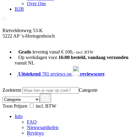
Over Ons
B2B
Rietveldenweg 53-K
5222 AP ‘s-Hertogenbosch
073-689 54 61
Gratis
levering vanaf € 100,-
incl. BTW
Op werkdagen voor
16:00 besteld, vandaag verzonden
vanuit NL
Uitstekend
781 reviews op
reviewscore
Zoekterm
Categorie
Toon Prijzen
incl. BTW
Info
FAQ
Nieuwsartikelen
Reviews