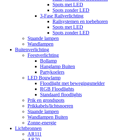
Spots met LED
Spots zonder LED
3-Fase Railverlichting
Railsystemen en toebehoren
Spots met LED
Spots zonder LED
Staande lampen
Wandlampen
Buitenverlichting
Feestverlichting
Bollamp
Hanglamp Buiten
Partykoelers
LED Bouwlamp
Floodlight met bewegingsmelder
RGB Floodlights
Standaard floodlights
Prik en grondspots
Prikkabels/lichtsnoeren
Staande lampen
Wandlampen Buiten
Zonne-energie
Lichtbronnen
AR111
AR70