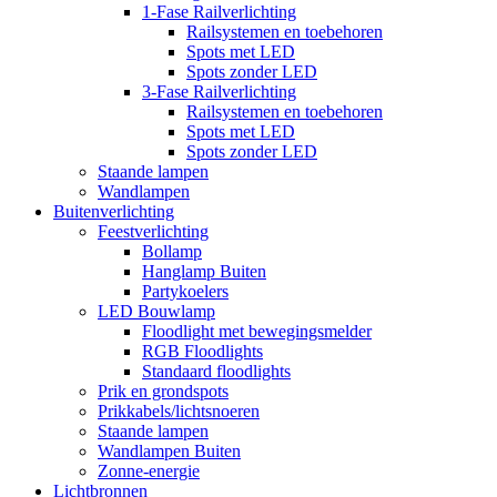
1-Fase Railverlichting
Railsystemen en toebehoren
Spots met LED
Spots zonder LED
3-Fase Railverlichting
Railsystemen en toebehoren
Spots met LED
Spots zonder LED
Staande lampen
Wandlampen
Buitenverlichting
Feestverlichting
Bollamp
Hanglamp Buiten
Partykoelers
LED Bouwlamp
Floodlight met bewegingsmelder
RGB Floodlights
Standaard floodlights
Prik en grondspots
Prikkabels/lichtsnoeren
Staande lampen
Wandlampen Buiten
Zonne-energie
Lichtbronnen