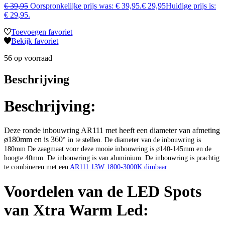
€
39,95
Oorspronkelijke prijs was: € 39,95.
€
29,95
Huidige prijs is:
€ 29,95.
Toevoegen favoriet
Bekijk favoriet
56 op voorraad
Beschrijving
Beschrijving:
Deze ronde inbouwring AR111 met heeft een diameter van afmeting
ø180mm en is 360
° in te stellen. De diameter van de inbouwring is
180mm De zaagmaat voor deze mooie inbouwring is ø140-145mm en de
hoogte 40mm.
De inbouwring is van aluminium. De inbouwring is prachtig
te combineren met een
AR111 13W 1800-3000K dimbaar
.
Voordelen van de LED Spots
van Xtra Warm Led: