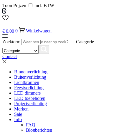
Toon Prijzen
incl. BTW
€
0,00
0
Winkelwagen
Zoekterm
Categorie
Contact
Binnenverlichting
Buitenverlichting
Lichtbronnen
Feestverlichting
LED dimmers
LED toebehoren
Projectverlichting
Merken
Sale
Info
FAQ
Blogberichten