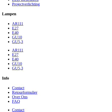
Projectverlichting
Lampen
AR111
E27
E40
GU10
GU5,3
AR111
E27
E40
GU10
GU5,3
Info
Contact
Retourformulier
Over Ons
FAQ
Contact