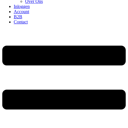
Over Ons
Inloggen
Account
B2B
Contact