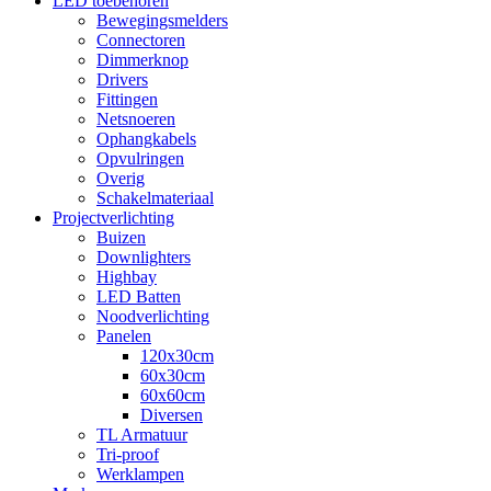
LED toebehoren
Bewegingsmelders
Connectoren
Dimmerknop
Drivers
Fittingen
Netsnoeren
Ophangkabels
Opvulringen
Overig
Schakelmateriaal
Projectverlichting
Buizen
Downlighters
Highbay
LED Batten
Noodverlichting
Panelen
120x30cm
60x30cm
60x60cm
Diversen
TL Armatuur
Tri-proof
Werklampen