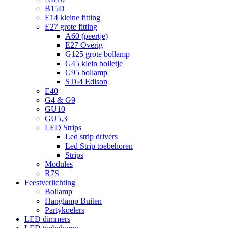
B15D
E14 kleine fitting
E27 grote fitting
A60 (peertje)
E27 Overig
G125 grote bollamp
G45 klein bolletje
G95 bollamp
ST64 Edison
E40
G4 & G9
GU10
GU5,3
LED Strips
Led strip drivers
Led Strip toebehoren
Strips
Modules
R7S
Feestverlichting
Bollamp
Hanglamp Buiten
Partykoelers
LED dimmers