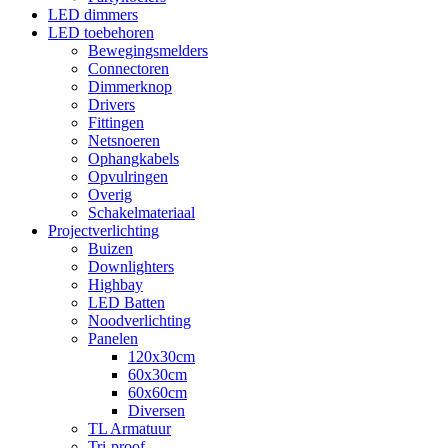
LED dimmers
LED toebehoren
Bewegingsmelders
Connectoren
Dimmerknop
Drivers
Fittingen
Netsnoeren
Ophangkabels
Opvulringen
Overig
Schakelmateriaal
Projectverlichting
Buizen
Downlighters
Highbay
LED Batten
Noodverlichting
Panelen
120x30cm
60x30cm
60x60cm
Diversen
TL Armatuur
Tri-proof