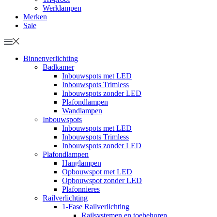
Werklampen
Merken
Sale
Binnenverlichting
Badkamer
Inbouwspots met LED
Inbouwspots Trimless
Inbouwspots zonder LED
Plafondlampen
Wandlampen
Inbouwspots
Inbouwspots met LED
Inbouwspots Trimless
Inbouwspots zonder LED
Plafondlampen
Hanglampen
Opbouwspot met LED
Opbouwspot zonder LED
Plafonnieres
Railverlichting
1-Fase Railverlichting
Railsystemen en toebehoren