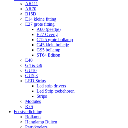
AR111
AR70
B15D
E14 kleine fitting
E27 grote fitting
A60 (peertje)
E27 Overig
G125 grote bollamp
G45 klein bolletje
G95 bollamp
ST64 Edison
E40
G4 & G9
GU10
GU5,3
LED Strips
Led strip drivers
Led Strip toebehoren
Strips
Modules
R7S
Feestverlichting
Bollamp
Hanglamp Buiten
Partykoelers