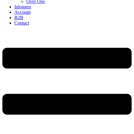
Over Ons
Inloggen
Account
B2B
Contact