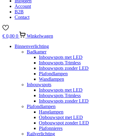
Inloggen
Account
B2B
Contact
€
0,00
0
Winkelwagen
Binnenverlichting
Badkamer
Inbouwspots met LED
Inbouwspots Trimless
Inbouwspots zonder LED
Plafondlampen
Wandlampen
Inbouwspots
Inbouwspots met LED
Inbouwspots Trimless
Inbouwspots zonder LED
Plafondlampen
Hanglampen
Opbouwspot met LED
Opbouwspot zonder LED
Plafonnieres
Railverlichting