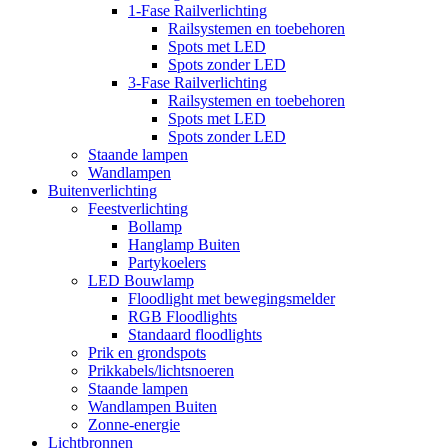
1-Fase Railverlichting
Railsystemen en toebehoren
Spots met LED
Spots zonder LED
3-Fase Railverlichting
Railsystemen en toebehoren
Spots met LED
Spots zonder LED
Staande lampen
Wandlampen
Buitenverlichting
Feestverlichting
Bollamp
Hanglamp Buiten
Partykoelers
LED Bouwlamp
Floodlight met bewegingsmelder
RGB Floodlights
Standaard floodlights
Prik en grondspots
Prikkabels/lichtsnoeren
Staande lampen
Wandlampen Buiten
Zonne-energie
Lichtbronnen