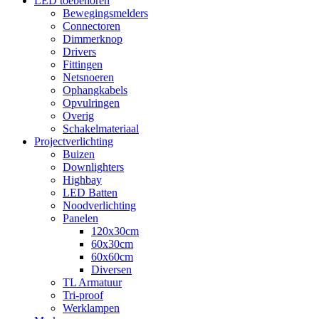
LED toebehoren
Bewegingsmelders
Connectoren
Dimmerknop
Drivers
Fittingen
Netsnoeren
Ophangkabels
Opvulringen
Overig
Schakelmateriaal
Projectverlichting
Buizen
Downlighters
Highbay
LED Batten
Noodverlichting
Panelen
120x30cm
60x30cm
60x60cm
Diversen
TL Armatuur
Tri-proof
Werklampen