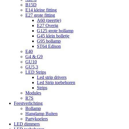
B15D
E14 kleine fitting
E27 grote fitting
A60 (peertje)
E27 Overig
G125 grote bollamp
G45 klein bolletje
G95 bollamp
ST64 Edison
E40
G4 & G9
GU10
GU5,3
LED Strips
Led strip drivers
Led Strip toebehoren
Strips
Modules
R7S
Feestverlichting
Bollamp
Hanglamp Buiten
Partykoelers
LED dimmers