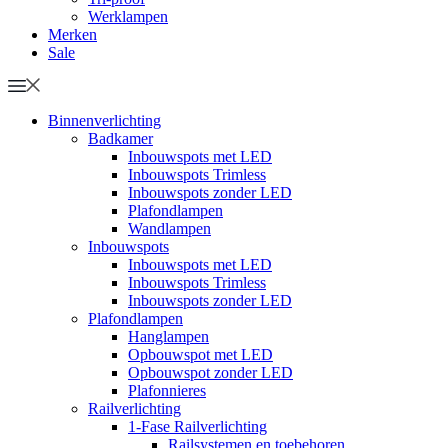
Werklampen
Merken
Sale
Binnenverlichting
Badkamer
Inbouwspots met LED
Inbouwspots Trimless
Inbouwspots zonder LED
Plafondlampen
Wandlampen
Inbouwspots
Inbouwspots met LED
Inbouwspots Trimless
Inbouwspots zonder LED
Plafondlampen
Hanglampen
Opbouwspot met LED
Opbouwspot zonder LED
Plafonnieres
Railverlichting
1-Fase Railverlichting
Railsystemen en toebehoren