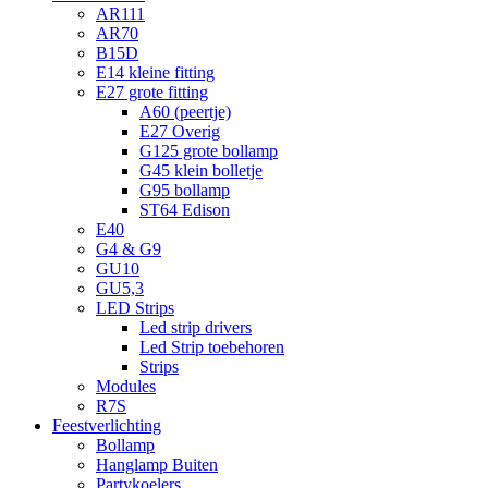
AR111
AR70
B15D
E14 kleine fitting
E27 grote fitting
A60 (peertje)
E27 Overig
G125 grote bollamp
G45 klein bolletje
G95 bollamp
ST64 Edison
E40
G4 & G9
GU10
GU5,3
LED Strips
Led strip drivers
Led Strip toebehoren
Strips
Modules
R7S
Feestverlichting
Bollamp
Hanglamp Buiten
Partykoelers