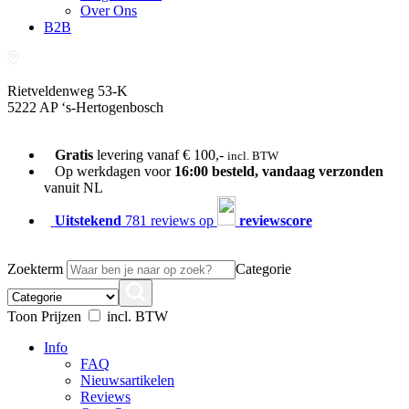
Over Ons
B2B
Rietveldenweg 53-K
5222 AP ‘s-Hertogenbosch
073-689 54 61
Gratis
levering vanaf € 100,-
incl. BTW
Op werkdagen voor
16:00 besteld, vandaag verzonden
vanuit NL
Uitstekend
781 reviews op
reviewscore
Zoekterm
Categorie
Toon Prijzen
incl. BTW
Info
FAQ
Nieuwsartikelen
Reviews