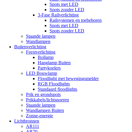
Spots met LED
Spots zonder LED
3-Fase Railverlichting
Railsystemen en toebehoren
Spots met LED
Spots zonder LED
Staande lampen
Wandlampen
Buitenverlichting
Feestverlichting
Bollamp
Hanglamp Buiten
Partykoelers
LED Bouwlamp
Floodlight met bewegingsmelder
RGB Floodlights
Standaard floodlights
Prik en grondspots
Prikkabels/lichtsnoeren
Staande lampen
Wandlampen Buiten
Zonne-energie
Lichtbronnen
AR111
AR70