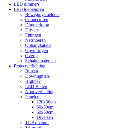
LED dimmers
LED toebehoren
Bewegingsmelders
Connectoren
Dimmerknop
Drivers
Fittingen
Netsnoeren
Ophangkabels
Opvulringen
Overig
Schakelmateriaal
Projectverlichting
Buizen
Downlighters
Highbay
LED Batten
Noodverlichting
Panelen
120x30cm
60x30cm
60x60cm
Diversen
TL Armatuur
Tri-proof