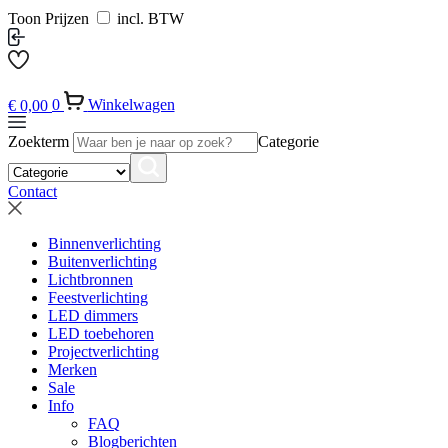
Toon Prijzen
incl. BTW
€
0,00
0
Winkelwagen
Zoekterm
Categorie
Contact
Binnenverlichting
Buitenverlichting
Lichtbronnen
Feestverlichting
LED dimmers
LED toebehoren
Projectverlichting
Merken
Sale
Info
FAQ
Blogberichten