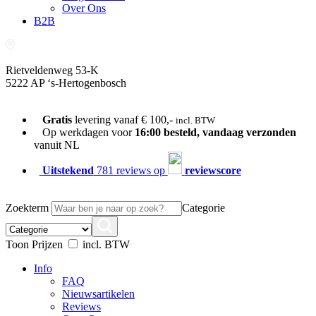
Over Ons
B2B
Rietveldenweg 53-K
5222 AP ‘s-Hertogenbosch
073-689 54 61
Gratis
levering vanaf € 100,-
incl. BTW
Op werkdagen voor
16:00 besteld, vandaag verzonden
vanuit NL
Uitstekend
781 reviews op
reviewscore
Zoekterm
Categorie
Toon Prijzen
incl. BTW
Info
FAQ
Nieuwsartikelen
Reviews