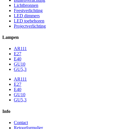
Buitenverlichting
Lichtbronnen
Feestverlichting
LED dimmers
LED toebehoren
Projectverlichting
Lampen
AR111
E27
E40
GU10
GU5,3
AR111
E27
E40
GU10
GU5,3
Info
Contact
Retourformulier