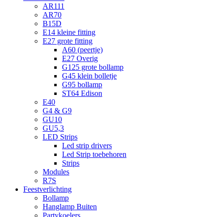
AR111
AR70
B15D
E14 kleine fitting
E27 grote fitting
A60 (peertje)
E27 Overig
G125 grote bollamp
G45 klein bolletje
G95 bollamp
ST64 Edison
E40
G4 & G9
GU10
GU5,3
LED Strips
Led strip drivers
Led Strip toebehoren
Strips
Modules
R7S
Feestverlichting
Bollamp
Hanglamp Buiten
Partykoelers