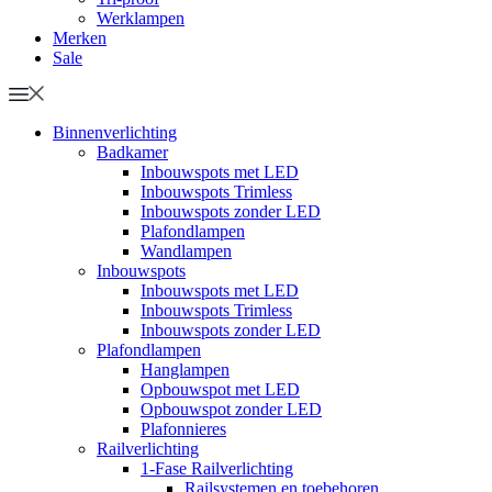
Werklampen
Merken
Sale
Binnenverlichting
Badkamer
Inbouwspots met LED
Inbouwspots Trimless
Inbouwspots zonder LED
Plafondlampen
Wandlampen
Inbouwspots
Inbouwspots met LED
Inbouwspots Trimless
Inbouwspots zonder LED
Plafondlampen
Hanglampen
Opbouwspot met LED
Opbouwspot zonder LED
Plafonnieres
Railverlichting
1-Fase Railverlichting
Railsystemen en toebehoren