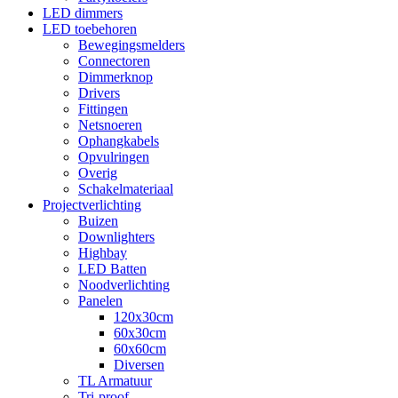
LED dimmers
LED toebehoren
Bewegingsmelders
Connectoren
Dimmerknop
Drivers
Fittingen
Netsnoeren
Ophangkabels
Opvulringen
Overig
Schakelmateriaal
Projectverlichting
Buizen
Downlighters
Highbay
LED Batten
Noodverlichting
Panelen
120x30cm
60x30cm
60x60cm
Diversen
TL Armatuur
Tri-proof