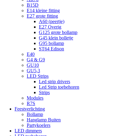
B15D
E14 kleine fitting
E27 grote fitting
A60 (peertje)
E27 Overig
G125 grote bollamp
G45 klein bolletje
G95 bollamp
ST64 Edison
E40
G4 & G9
GU10
GU5,3
LED Strips
Led strip drivers
Led Strip toebehoren
Strips
Modules
R7S
Feestverlichting
Bollamp
Hanglamp Buiten
Partykoelers
LED dimmers