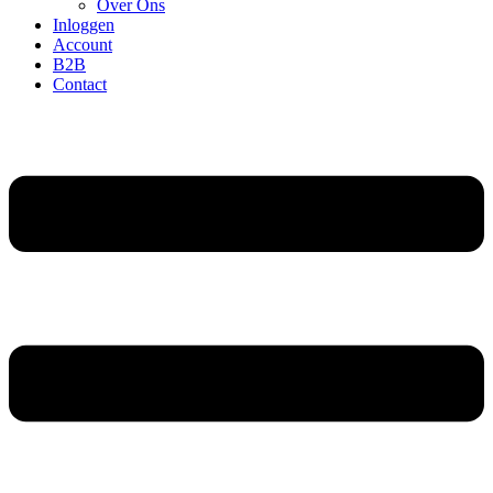
Over Ons
Inloggen
Account
B2B
Contact