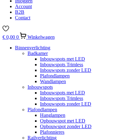
Inloggen
Account
B2B
Contact
€
0,00
0
Winkelwagen
Binnenverlichting
Badkamer
Inbouwspots met LED
Inbouwspots Trimless
Inbouwspots zonder LED
Plafondlampen
Wandlampen
Inbouwspots
Inbouwspots met LED
Inbouwspots Trimless
Inbouwspots zonder LED
Plafondlampen
Hanglampen
Opbouwspot met LED
Opbouwspot zonder LED
Plafonnieres
Railverlichting