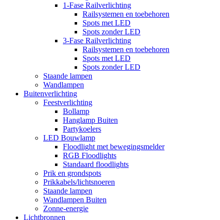
1-Fase Railverlichting
Railsystemen en toebehoren
Spots met LED
Spots zonder LED
3-Fase Railverlichting
Railsystemen en toebehoren
Spots met LED
Spots zonder LED
Staande lampen
Wandlampen
Buitenverlichting
Feestverlichting
Bollamp
Hanglamp Buiten
Partykoelers
LED Bouwlamp
Floodlight met bewegingsmelder
RGB Floodlights
Standaard floodlights
Prik en grondspots
Prikkabels/lichtsnoeren
Staande lampen
Wandlampen Buiten
Zonne-energie
Lichtbronnen