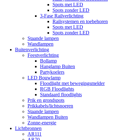
Spots met LED
Spots zonder LED
3-Fase Railverlichting
Railsystemen en toebehoren
Spots met LED
Spots zonder LED
Staande lampen
Wandlampen
Buitenverlichting
Feestverlichting
Bollamp
Hanglamp Buiten
Partykoelers
LED Bouwlamp
Floodlight met bewegingsmelder
RGB Floodlights
Standaard floodlights
Prik en grondspots
Prikkabels/lichtsnoeren
Staande lampen
Wandlampen Buiten
Zonne-energie
Lichtbronnen
AR111
AR70