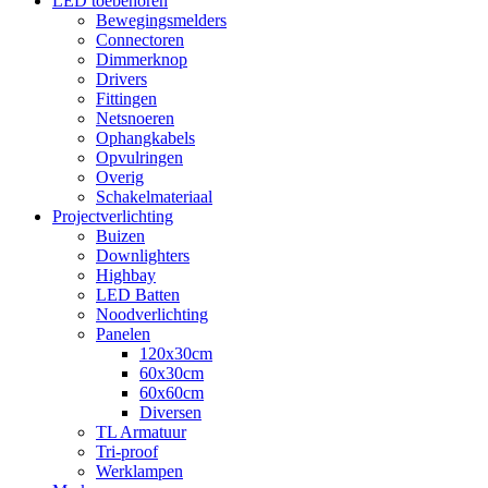
LED toebehoren
Bewegingsmelders
Connectoren
Dimmerknop
Drivers
Fittingen
Netsnoeren
Ophangkabels
Opvulringen
Overig
Schakelmateriaal
Projectverlichting
Buizen
Downlighters
Highbay
LED Batten
Noodverlichting
Panelen
120x30cm
60x30cm
60x60cm
Diversen
TL Armatuur
Tri-proof
Werklampen