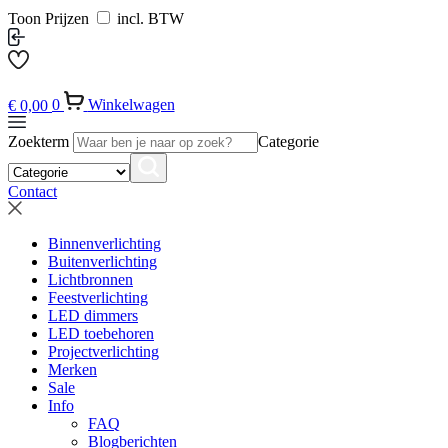
Toon Prijzen
incl. BTW
€
0,00
0
Winkelwagen
Zoekterm
Categorie
Contact
Binnenverlichting
Buitenverlichting
Lichtbronnen
Feestverlichting
LED dimmers
LED toebehoren
Projectverlichting
Merken
Sale
Info
FAQ
Blogberichten