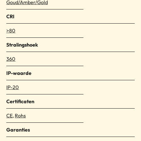
Goud/Amber/Gold
CRI
>80
Stralingshoek
360
IP-waarde
IP-20
Certificaten
CE
,
Rohs
Garanties