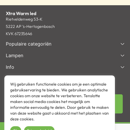
Xtra Warm led
Rietveldenweg 53-K
5222 AP ‘s-Hertogenbosch
KVK 67235646
Populaire categoriën
Lampen
Info
Nieuwsbrief inschrijven
Schrijf je nu in voor onze nieuwsbrief en ontvang het laatste
Wij gebruiken functionele cookies om je een optimale
gebruikservaring te bieden. We gebruiken analytische
nieuws en aantrekkelijke korting via de mail.
cookies om onze website te verbeteren. Tenslotte
maken social media cookies het mogelijk om
informatie eenvoudig te delen. Door gebruik te maken
van deze website gaat u akkoord met het plaatsen van
deze cookies.
Copyright 2026 @ XtraWarmLed.com | Webshop door
BEWISE