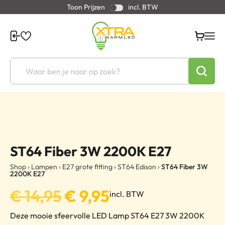
Toon Prijzen
incl. BTW
ST64 Fiber 3W 2200K E27
Shop
›
Lampen
›
E27 grote fitting
›
ST64 Edison
›
ST64 Fiber 3W
2200K E27
€
14,95
€
9,95
incl. BTW
Deze mooie sfeervolle LED Lamp ST64 E27 3W 2200K