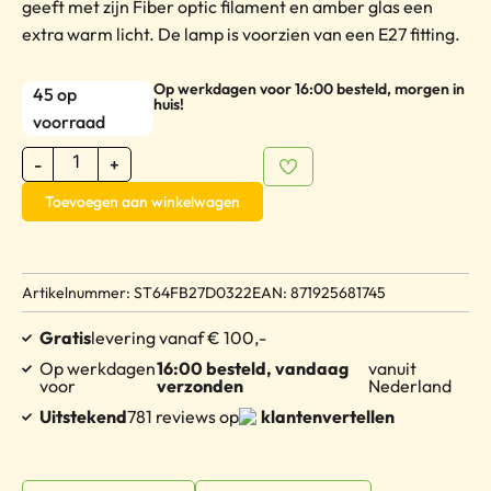
geeft met zijn Fiber optic filament en amber glas een
extra warm licht. De lamp is voorzien van een E27 fitting.
Op werkdagen voor 16:00 besteld, morgen in
45 op
huis!
voorraad
-
+
Toevoegen aan winkelwagen
Artikelnummer: ST64FB27D0322
EAN: 871925681745
Gratis
levering vanaf € 100,-
Op werkdagen
16:00 besteld, vandaag
vanuit
voor
verzonden
Nederland
Uitstekend
781 reviews op
klantenvertellen