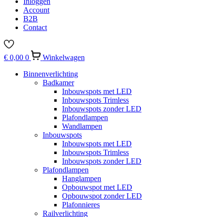
Inloggen
Account
B2B
Contact
€
0,00
0
Winkelwagen
Binnenverlichting
Badkamer
Inbouwspots met LED
Inbouwspots Trimless
Inbouwspots zonder LED
Plafondlampen
Wandlampen
Inbouwspots
Inbouwspots met LED
Inbouwspots Trimless
Inbouwspots zonder LED
Plafondlampen
Hanglampen
Opbouwspot met LED
Opbouwspot zonder LED
Plafonnieres
Railverlichting