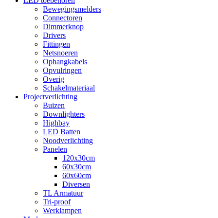
LED toebehoren
Bewegingsmelders
Connectoren
Dimmerknop
Drivers
Fittingen
Netsnoeren
Ophangkabels
Opvulringen
Overig
Schakelmateriaal
Projectverlichting
Buizen
Downlighters
Highbay
LED Batten
Noodverlichting
Panelen
120x30cm
60x30cm
60x60cm
Diversen
TL Armatuur
Tri-proof
Werklampen