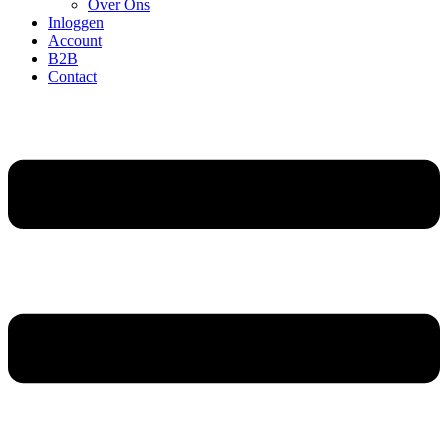
Over Ons
Inloggen
Account
B2B
Contact