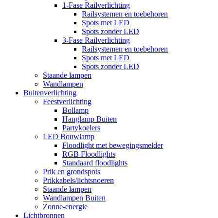
1-Fase Railverlichting
Railsystemen en toebehoren
Spots met LED
Spots zonder LED
3-Fase Railverlichting
Railsystemen en toebehoren
Spots met LED
Spots zonder LED
Staande lampen
Wandlampen
Buitenverlichting
Feestverlichting
Bollamp
Hanglamp Buiten
Partykoelers
LED Bouwlamp
Floodlight met bewegingsmelder
RGB Floodlights
Standaard floodlights
Prik en grondspots
Prikkabels/lichtsnoeren
Staande lampen
Wandlampen Buiten
Zonne-energie
Lichtbronnen