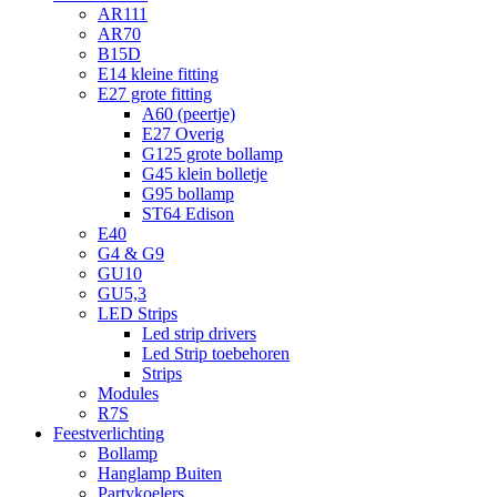
AR111
AR70
B15D
E14 kleine fitting
E27 grote fitting
A60 (peertje)
E27 Overig
G125 grote bollamp
G45 klein bolletje
G95 bollamp
ST64 Edison
E40
G4 & G9
GU10
GU5,3
LED Strips
Led strip drivers
Led Strip toebehoren
Strips
Modules
R7S
Feestverlichting
Bollamp
Hanglamp Buiten
Partykoelers