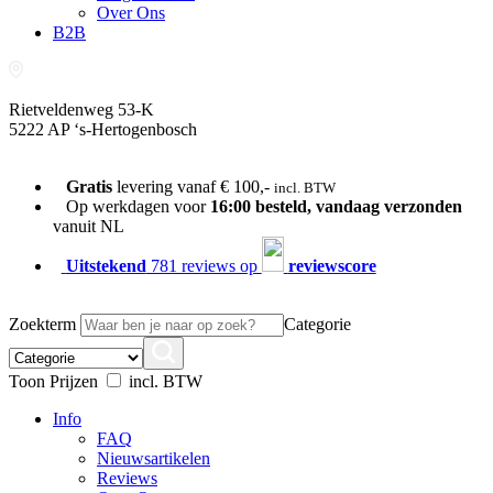
Over Ons
B2B
Rietveldenweg 53-K
5222 AP ‘s-Hertogenbosch
073-689 54 61
Gratis
levering vanaf € 100,-
incl. BTW
Op werkdagen voor
16:00 besteld, vandaag verzonden
vanuit NL
Uitstekend
781 reviews op
reviewscore
Zoekterm
Categorie
Toon Prijzen
incl. BTW
Info
FAQ
Nieuwsartikelen
Reviews