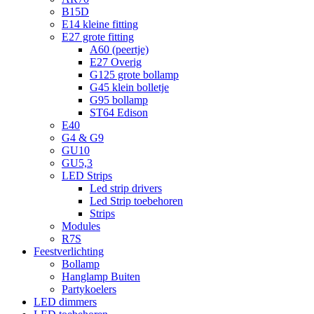
B15D
E14 kleine fitting
E27 grote fitting
A60 (peertje)
E27 Overig
G125 grote bollamp
G45 klein bolletje
G95 bollamp
ST64 Edison
E40
G4 & G9
GU10
GU5,3
LED Strips
Led strip drivers
Led Strip toebehoren
Strips
Modules
R7S
Feestverlichting
Bollamp
Hanglamp Buiten
Partykoelers
LED dimmers