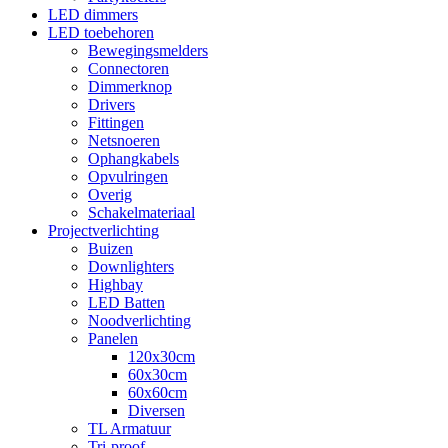
LED dimmers
LED toebehoren
Bewegingsmelders
Connectoren
Dimmerknop
Drivers
Fittingen
Netsnoeren
Ophangkabels
Opvulringen
Overig
Schakelmateriaal
Projectverlichting
Buizen
Downlighters
Highbay
LED Batten
Noodverlichting
Panelen
120x30cm
60x30cm
60x60cm
Diversen
TL Armatuur
Tri-proof