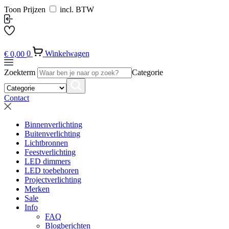
Toon Prijzen
incl. BTW
€
0,00
0
Winkelwagen
Zoekterm
Categorie
Contact
Binnenverlichting
Buitenverlichting
Lichtbronnen
Feestverlichting
LED dimmers
LED toebehoren
Projectverlichting
Merken
Sale
Info
FAQ
Blogberichten