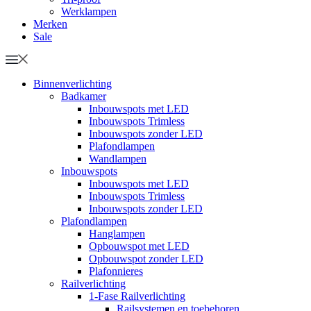
Werklampen
Merken
Sale
Binnenverlichting
Badkamer
Inbouwspots met LED
Inbouwspots Trimless
Inbouwspots zonder LED
Plafondlampen
Wandlampen
Inbouwspots
Inbouwspots met LED
Inbouwspots Trimless
Inbouwspots zonder LED
Plafondlampen
Hanglampen
Opbouwspot met LED
Opbouwspot zonder LED
Plafonnieres
Railverlichting
1-Fase Railverlichting
Railsystemen en toebehoren