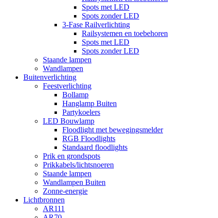
Spots met LED
Spots zonder LED
3-Fase Railverlichting
Railsystemen en toebehoren
Spots met LED
Spots zonder LED
Staande lampen
Wandlampen
Buitenverlichting
Feestverlichting
Bollamp
Hanglamp Buiten
Partykoelers
LED Bouwlamp
Floodlight met bewegingsmelder
RGB Floodlights
Standaard floodlights
Prik en grondspots
Prikkabels/lichtsnoeren
Staande lampen
Wandlampen Buiten
Zonne-energie
Lichtbronnen
AR111
AR70